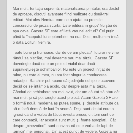
Mai mult, tentaţia supremă, materializarea printului, era destul
de aproape, discuţii avansate fiind realizate cu două-trei
edituri. Mai ales Nemira, care ne-a ajutat cu premiile
concursului de proză scurtă. Este editură în grup? Nu ştiu de
aşa ceva. Gazeta SF este afiliată vreunei edituri? Cel puţin
până la începutul lui septembrie, nu era. Deci, mulţumim încă
o dată Editurii Nemira.
Toate bune şi frumoase, dar de ce am plecat? Tuturor ne vine
rândul sa plecăm, mai devreme sau mai târziu. Gazeta SF
dovedeşte dacă este un proiect viabil doar dacă
supravieţuieşte schimbărilor. Nu este un proiect iniţiat de
mine, nu este al meu, nu am fost singur la conducerea
redacţiei. Ba chiar pot spune că şedinţele echipei sucevene
decid ce se întâmplă acolo, dar despre asta mai târziu.
Gânduri de schimbare am mai avut, dar am căutat să stau cât
mai mult şi să pot creşte acest proiect. Acum Gazeta SF are
o formă nouă, modernă aş putea spune, şi destule atribute ca
să o facă demnă de luat în seamă. Deşi sunt destui care o
ignoră când e vorba de făcut revista presei, cititorii sunt cei
care contează, iar aceştia sunt mulţi şi foarte apropiaţi. Cât
despre „binevoitori”, sunt convins că este vorba de fapt de
„amicii” mei personali. Din acest punct de vedere, Gazeta nu