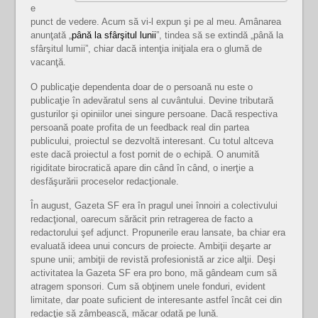
e
punct de vedere. Acum să vi-l expun şi pe al meu. Amânarea
anunţată „
până la sfârşitul lunii
”, tindea să se extindă „până la
sfârşitul lumii”, chiar dacă intenţia iniţiala era o glumă de
vacanţă.
O publicaţie dependenta doar de o persoană nu este o
publicaţie în adevăratul sens al cuvântului. Devine tributară
gusturilor şi opiniilor unei singure persoane. Dacă respectiva
persoană poate profita de un feedback real din partea
publicului, proiectul se dezvoltă interesant. Cu totul altceva
este dacă proiectul a fost pornit de o echipă. O anumită
rigiditate birocratică apare din când în când, o inerţie a
desfăşurării proceselor redacţionale.
În august, Gazeta SF era în pragul unei înnoiri a colectivului
redacţional, oarecum sărăcit prin retragerea de facto a
redactorului şef adjunct. Propunerile erau lansate, ba chiar era
evaluată ideea unui concurs de proiecte. Ambiţii deşarte ar
spune unii; ambiţii de revistă profesionistă ar zice alţii. Deşi
activitatea la Gazeta SF era pro bono, mă gândeam cum să
atragem sponsori. Cum să obţinem unele fonduri, evident
limitate, dar poate suficient de interesante astfel încât cei din
redacţie să zâmbească, măcar odată pe lună.