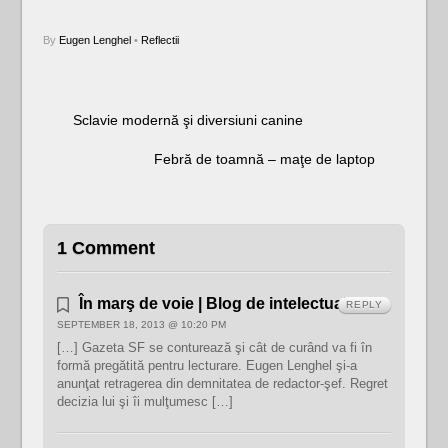
By
Eugen Lenghel
•
Reflectii
Sclavie modernă şi diversiuni canine
Febră de toamnă – maţe de laptop
1 Comment
În marş de voie | Blog de intelectual ratat
REPLY
SEPTEMBER 18, 2013 @ 10:20 PM
[…] Gazeta SF se conturează şi cât de curând va fi în
formă pregătită pentru lecturare. Eugen Lenghel şi-a
anunţat retragerea din demnitatea de redactor-şef. Regret
decizia lui şi îi mulţumesc […]