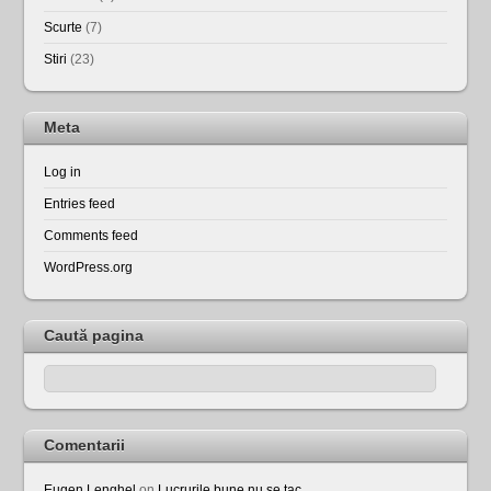
Scurte
(7)
Stiri
(23)
Meta
Log in
Entries feed
Comments feed
WordPress.org
Caută pagina
Comentarii
Eugen Lenghel
on
Lucrurile bune nu se tac …