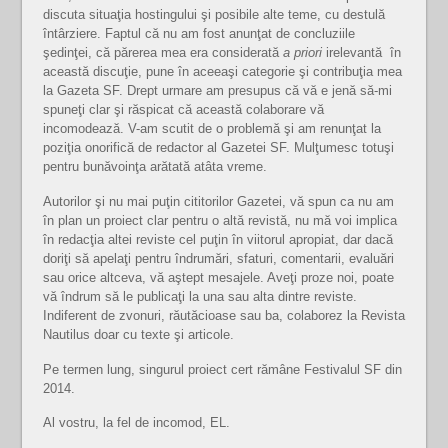
discuta situaţia hostingului şi posibile alte teme, cu destulă
întârziere. Faptul că nu am fost anunţat de concluziile
şedinţei, că părerea mea era considerată
a priori
irelevantă în
această discuţie, pune în aceeaşi categorie şi contribuţia mea
la Gazeta SF. Drept urmare am presupus că vă e jenă să-mi
spuneţi clar şi răspicat că această colaborare vă
incomodează. V-am scutit de o problemă şi am renunţat la
poziţia onorifică de redactor al Gazetei SF. Mulţumesc totuşi
pentru bunăvoinţa arătată atâta vreme.
Autorilor şi nu mai puţin cititorilor Gazetei, vă spun ca nu am
în plan un proiect clar pentru o altă revistă, nu mă voi implica
în redacţia altei reviste cel puţin în viitorul apropiat, dar dacă
doriţi să apelaţi pentru îndrumări, sfaturi, comentarii, evaluări
sau orice altceva, vă aştept mesajele. Aveţi proze noi, poate
vă îndrum să le publicaţi la una sau alta dintre reviste.
Indiferent de zvonuri, răutăcioase sau ba, colaborez la Revista
Nautilus doar cu texte şi articole.
Pe termen lung, singurul proiect cert rămâne Festivalul SF din
2014.
Al vostru, la fel de incomod, EL.