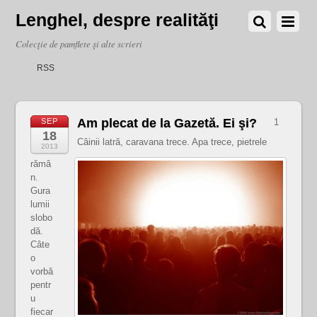
Lenghel, despre realităţi
Colecţie de pamflete şi alte scrieri
RSS
Am plecat de la Gazetă. Ei şi?
SEP
1
18
Câinii latră, caravana trece. Apa trece, pietrele
2013
rămâ
n.
Gura
lumii
slobo
dă.
Câte
o
vorbă
pentr
u
fiecar