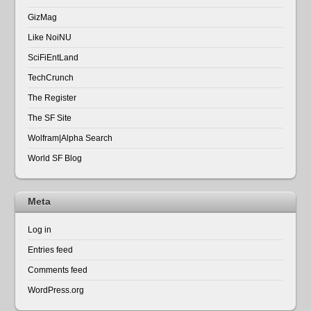
GizMag
Like NoiNU
SciFiEntLand
TechCrunch
The Register
The SF Site
Wolfram|Alpha Search
World SF Blog
Meta
Log in
Entries feed
Comments feed
WordPress.org