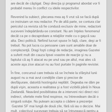
are decât de câştigat. Deşi direcţia şi programul abordat vor fi
probabil mereu în conflict cu ideile respectivilor.
Revenind la subiect, plecarea mea aş fi vrut să se facă după
ce instruiam un nou redactor. Pe de altă parte, se contura clar
pericolul ca revista să fie condusă exclusiv de mine, redactorii
suceveni îndepărtându-se constant. Nu am înţeles fenomenul
decât ca pe o dezaprobare a relaţiilor mele cu o gaşcă sau
alta. Deci politică. Nefiind lucruri spuse în faţă, clare, deşi ar fi
trebuit. Nu pot lucra cu persoane care sunt amabile doar de
complezenţă. Dragi foşti colegi de redacţie, imaginea Gazetei
a suferit mult din cauza lipsei voastre de reacţie şi nu a
faptului că aş fi atacat eu pe unul sau pe altul, mai ales că
aceste aşa zise atacuri nu au fost purtate în paginile revistei.
În fine, concursul care trebuia să se încheie la sfârşitul lunii
august nu a mai avut condiţiile clare şi precise de
desfăşurare, datorită hostingului neplătit. Degeaba ne dăm pe
după vişin, aceasta e realitatea şi a fost vizibilă până în Noua
Zeelandă. Neavând posibilitatea de a interveni nici direct nici
indirect, ofertele mele fiind respinse, nu întrevedeam decât o
singură soluţie. Nu puteam accepta o cădere a prezenţei
Gazetei SF mai lungă de două zile, fără să iau o decizie. Mai
mult, colectivul sucevean trebuia să se întrunească pentru a