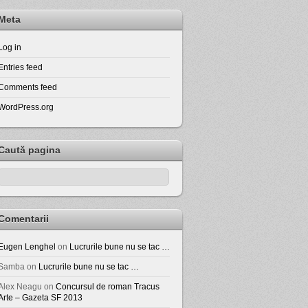
Meta
Log in
Entries feed
Comments feed
WordPress.org
Caută pagina
Comentarii
Eugen Lenghel
on
Lucrurile bune nu se tac …
Samba
on
Lucrurile bune nu se tac …
Alex Neagu
on
Concursul de roman Tracus
Arte – Gazeta SF 2013