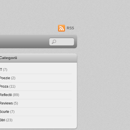
RSS
Categorii
IT
(7)
Poezie
(2)
Proza
(11)
Reflectii
(89)
Reviews
(5)
Scurte
(7)
Stiri
(23)