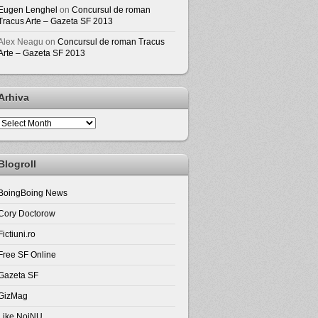
Eugen Lenghel
on
Concursul de roman
Tracus Arte – Gazeta SF 2013
Alex Neagu
on
Concursul de roman Tracus
Arte – Gazeta SF 2013
Arhiva
Arhiva
Blogroll
BoingBoing News
Cory Doctorow
Fictiuni.ro
Free SF Online
Gazeta SF
GizMag
Like NoiNU