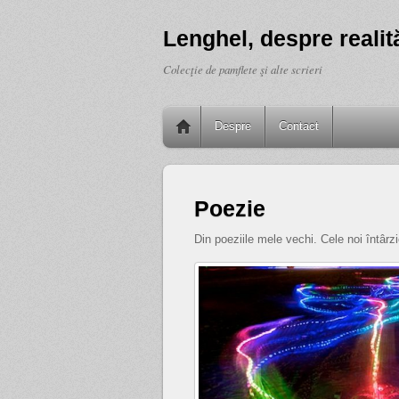
Lenghel, despre realită
Colecţie de pamflete şi alte scrieri
Despre
Contact
Poezie
Din poeziile mele vechi. Cele noi întârz