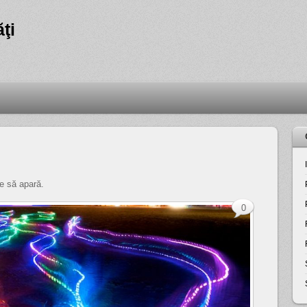
ţi
ie să apară.
0