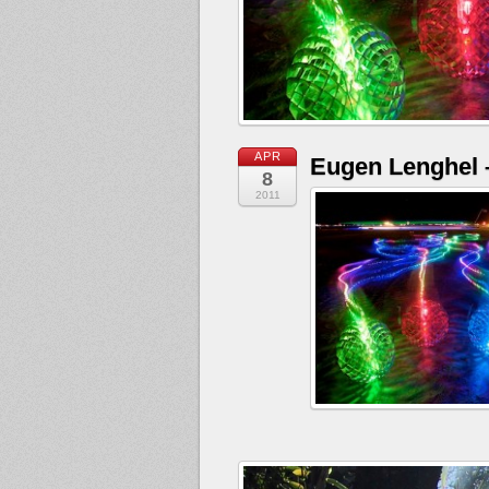
APR
Eugen Lenghel
8
2011