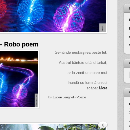
 – Robo poem
Se-ntinde nesfârşirea peste lut,
Austrul bântuie urlând turbat,
Iar la zenit un soare mut
Inundă cu lumină unicul
scăpat.
More
By
Eugen Lenghel
•
Poezie
0