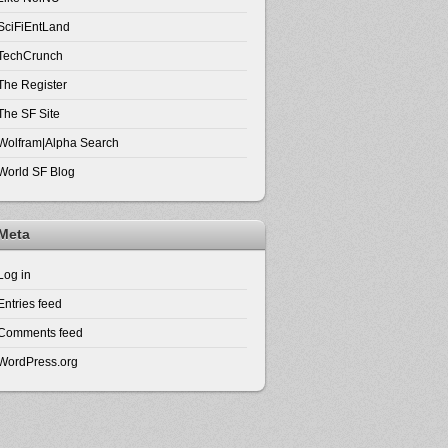
SciFiEntLand
TechCrunch
The Register
The SF Site
Wolfram|Alpha Search
World SF Blog
Meta
Log in
Entries feed
Comments feed
WordPress.org