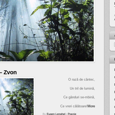
– Zvon
O rază de cântec,
Un tril de lumină,
Ce gânduri se-mbină,
Ce vreri călătoare!
More
By
Eugen Lenghel
•
Poezie