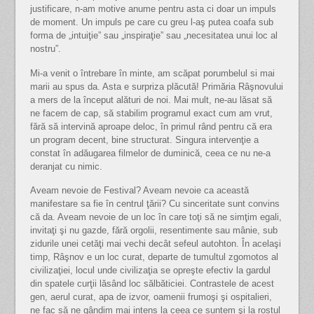
justificare, n-am motive anume pentru asta ci doar un impuls
de moment. Un impuls pe care cu greu l-aş putea coafa sub
forma de „intuiţie” sau „inspiraţie” sau „necesitatea unui loc al
nostru”.
Mi-a venit o întrebare în minte, am scăpat porumbelul si mai
marii au spus da. Asta e surpriza plăcută! Primăria Râşnovului
a mers de la început alături de noi. Mai mult, ne-au lăsat să
ne facem de cap, să stabilim programul exact cum am vrut,
fără să intervină aproape deloc, în primul rând pentru că era
un program decent, bine structurat. Singura intervenţie a
constat în adăugarea filmelor de duminică, ceea ce nu ne-a
deranjat cu nimic.
Aveam nevoie de Festival? Aveam nevoie ca această
manifestare sa fie în centrul ţării? Cu sinceritate sunt convins
că da. Aveam nevoie de un loc în care toţi să ne simţim egali,
invitaţi şi nu gazde, fără orgolii, resentimente sau mânie, sub
zidurile unei cetăţi mai vechi decât sefeul autohton. În acelaşi
timp, Râşnov e un loc curat, departe de tumultul zgomotos al
civilizaţiei, locul unde civilizaţia se opreşte efectiv la gardul
din spatele curţii lăsând loc sălbăticiei. Contrastele de acest
gen, aerul curat, apa de izvor, oamenii frumoşi şi ospitalieri,
ne fac să ne gândim mai intens la ceea ce suntem şi la rostul