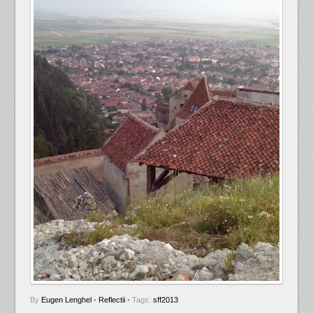
By
Eugen Lenghel
•
Reflectii
• Tags:
sff2013