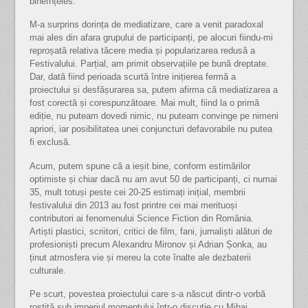
bineînțeles.
M-a surprins dorința de mediatizare, care a venit paradoxal
mai ales din afara grupului de participanți, pe alocuri fiindu-mi
reproșată relativa tăcere media și popularizarea redusă a
Festivalului. Parțial, am primit observațiile pe bună dreptate.
Dar, dată fiind perioada scurtă între inițierea fermă a
proiectului și desfășurarea sa, putem afirma că mediatizarea a
fost corectă și corespunzătoare. Mai mult, fiind la o primă
ediție, nu puteam dovedi nimic, nu puteam convinge pe nimeni
apriori, iar posibilitatea unei conjuncturi defavorabile nu putea
fi exclusă.
Acum, putem spune că a ieșit bine, conform estimărilor
optimiste și chiar dacă nu am avut 50 de participanți, ci numai
35, mult totuși peste cei 20-25 estimați inițial, membrii
festivalului din 2013 au fost printre cei mai merituoși
contributori ai fenomenului Science Fiction din România.
Artiști plastici, scriitori, critici de film, fani, jurnaliști alături de
profesioniști precum Alexandru Mironov și Adrian Șonka, au
ținut atmosfera vie și mereu la cote înalte ale dezbaterii
culturale.
Pe scurt, povestea proiectului care s-a născut dintr-o vorbă
rostită sub imperiul momentului într-o discuție cu Mihai