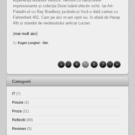
experiența librăriilor vestice. Nemira cu hardcovere
impresionante și colecția Dune luând efectiv ochii. Iar Art-
Paladin-ul cu Ray Bradbury jucându-și încă o dată cartea cu
Fahrenheit 451. Cam pe aici m-am oprit eu, în afară de Harap
Alb și standul de neobositului anticar Lucian.
[
mai mult aici
]
By
Eugen Lenghel
•
Stiri
«
‹
4
5
6
7
›
»
Categorii
IT
(7)
Poezie
(2)
Proza
(11)
Reflectii
(89)
Reviews
(5)