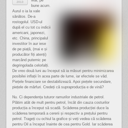
Măi, pe
2013
bune acum.
Aurul o ia la vale
sănătos. De-a
rostogolul. USD-ul
după el cu tot cu indicii
americani, japonezi,
etc. China, principalul
investitor în aur iese
de pe piață, (mai e și
producător fiți atenți)
marcând puternic pe
degringolada celorlalți.
De vreo două luni au început să ia măsuri pentru minimizarea
posibilei inflații în acea parte de lume, iar efectele se văd.
Piețele financiare se destabilizează. Apoi piețele secundare,
piețele de mărfuri. Credeți că supraproducția e de vină?
Nu. Ci dependența tuturor ramurilor industriale de petrol.
Plătim atât de mult pentru petrol, încât din cauza costurilor
producția a început să scadă. Scăderea producției duce la
scăderea temporară a cererii și respectiv a prețului pentru
petrol. Trageți cu ochiul la grafice și veți vedea că scăderea
pentru Oil a început înainte de cea pentru Gold. Iar scăderea