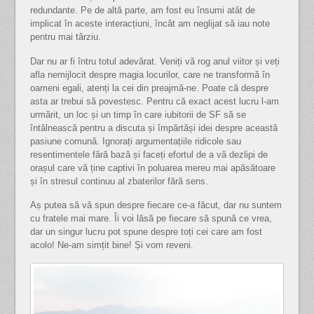
redundante. Pe de altă parte, am fost eu însumi atât de
implicat în aceste interacțiuni, încât am neglijat să iau note
pentru mai târziu.
Dar nu ar fi întru totul adevărat. Veniți vă rog anul viitor și veți
afla nemijlocit despre magia locurilor, care ne transformă în
oameni egali, atenți la cei din preajmă-ne. Poate că despre
asta ar trebui să povestesc. Pentru că exact acest lucru l-am
urmărit, un loc și un timp în care iubitorii de SF să se
întâlnească pentru a discuta și împărtăși idei despre această
pasiune comună. Ignorați argumentațiile ridicole sau
resentimentele fără bază și faceți efortul de a vă dezlipi de
orașul care vă ține captivi în poluarea mereu mai apăsătoare
și în stresul continuu al zbaterilor fără sens.
Aș putea să vă spun despre fiecare ce-a făcut, dar nu suntem
cu fratele mai mare. Îi voi lăsă pe fiecare să spună ce vrea,
dar un singur lucru pot spune despre toți cei care am fost
acolo! Ne-am simțit bine! Și vom reveni.