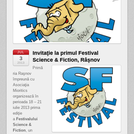
Invitaţie la primul Festival
JUL
3
Science & Ficti on, Râşnov
2013
Primă
ria Raşnov
împreună cu
Asociaţia
Mioritics
organizează în
perioada 18 – 21
iulie 2013 prima
ediţie
a
Festivalului
Science &
Fiction
, un