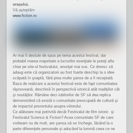
orașului.
Vă aşteptăm
www.fiction.ro
Ar mai fi destule de spus pe tema acestui festival, dar
probabil marea majoritate a lucrurilor esenţiale le puteţi afla
chiar pe site-ul festivalului, anunţat mai sus. Ce doresc să
adaug este că organizatorii au fost foarte deschişi la o idee
scăpată în şoaptă, fără prea multe şanse de a fi receptată.
Baza de realizare a acestui festival este de fapt comunitatea
râşnoveană, deschisă în perspectivă istorică atât tradiţiilor cât
şi noutăţilor. Rămâne deci iubitorilor de SF să dea replica
demonstrând că există o comunitate preocupată de cultură şi
de impactul prezentului asupra viitorului.
Ce alăturare mai potrivită decât Festivalul de film istoric şi
Festivalul Science & Fiction? Acea comunitate SF de care
vorbeam nu de mult, are şansa să se închege, lăsând la o
parte diferenţele personale şi aducând la lumină ceea ce ne