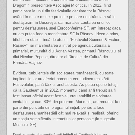
Dragomir, președintele Asociației Mioritics. În 2012, fiind
participant la unul din festivalurile derulate tot la Râșnov,
având în minte multele proiecte pe care ne străduiam să le
desfășurăm în București, dar mai ales căutarea unui loc
pentru desfășurarea unei Euroconferințe SF, am întrebat dacă
nu am putea face o manifestare SF la Râșnov. Ideea a prins,
titlul l-am stabilit încă de-atunci, “Festivalul Science & Fiction,
Râșnov”, iar manifestarea a intrat pe agenda culturală a
primăriei, mulțumită dlui Adrian Veștea, primarul Râșnovului și
dlui Nicolae Pepene, director al Direcției de Cultură din
Primăria Râșnov.
Evident, turbulențele din societatea românească, cu toate
implicațiile lor au afectat oarecum certitudinea realizării
Festivalului, până târziu, anul acesta. Aș putea spune totuși,
că la Gaudeamus în 2012, momentul când ar fi trebuit să fi
fost lansat oficial acest festival, erau stabiliți majoritatea
invitaților, și cam 80% din program. Mai mult, am renunțat la o
parte din punctele din programul inițial, pentru a face
desfășurarea manifestării cât mai relaxată și realistă, oferind
un spațiu semnificativ interacțiunilor personale (la sugestia
Moshului SF).
Deci, o parte din susținătorii inițiali ai Festivalului s-au