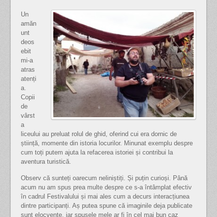
Un
amăn
unt
deos
ebit
mi-a
atras
atenți
a.
Copii
de
vârst
a
liceului au preluat rolul de ghid, oferind cui era dornic de
știință, momente din istoria locurilor. Minunat exemplu despre
cum toți putem ajuta la refacerea istoriei și contribui la
aventura turistică.
Observ că sunteți oarecum neliniștiți. Și puțin curioși. Până
acum nu am spus prea multe despre ce s-a întâmplat efectiv
în cadrul Festivalului și mai ales cum a decurs interacțiunea
dintre participanți. Aș putea spune că imaginile deja publicate
sunt elocvente, iar spusele mele ar fi în cel mai bun caz