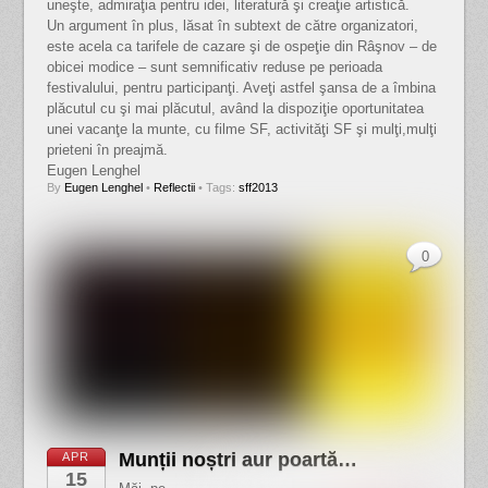
uneşte, admiraţia pentru idei, literatură şi creaţie artistică.
Un argument în plus, lăsat în subtext de către organizatori,
este acela ca tarifele de cazare şi de ospeţie din Râşnov – de
obicei modice – sunt semnificativ reduse pe perioada
festivalului, pentru participanţi. Aveţi astfel şansa de a îmbina
plăcutul cu şi mai plăcutul, având la dispoziţie oportunitatea
unei vacanţe la munte, cu filme SF, activităţi SF şi mulţi,mulţi
prieteni în preajmă.
Eugen Lenghel
By
Eugen Lenghel
•
Reflectii
• Tags:
sff2013
0
Munții noștri aur poartă…
APR
15