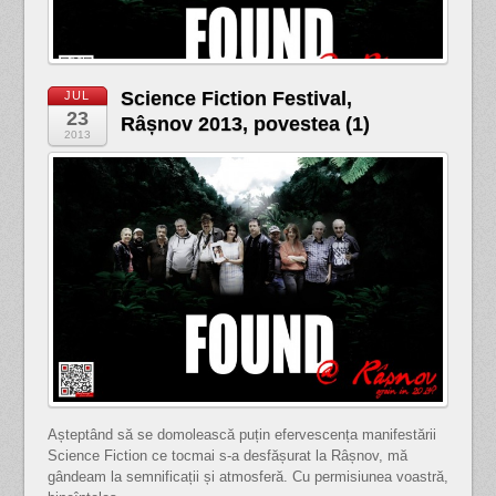
Science Fiction Festival,
JUL
23
Râșnov 2013, povestea (1)
2013
Așteptând să se domolească puțin efervescența manifestării
Science Fiction ce tocmai s-a desfășurat la Râșnov, mă
gândeam la semnificații și atmosferă. Cu permisiunea voastră,