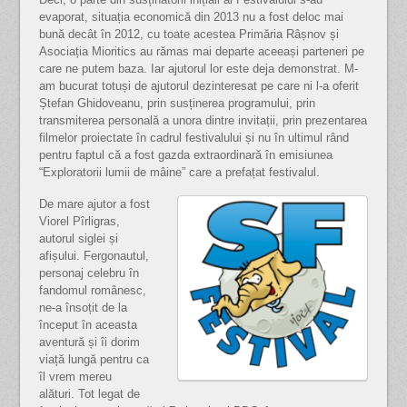
evaporat, situația economică din 2013 nu a fost deloc mai
bună decât în 2012, cu toate acestea Primăria Râșnov și
Asociația Mioritics au rămas mai departe aceeași parteneri pe
care ne putem baza. Iar ajutorul lor este deja demonstrat. M-
am bucurat totuși de ajutorul dezinteresat pe care ni l-a oferit
Ștefan Ghidoveanu, prin susținerea programului, prin
transmiterea personală a unora dintre invitații, prin prezentarea
filmelor proiectate în cadrul festivalului și nu în ultimul rând
pentru faptul că a fost gazda extraordinară în emisiunea
“Exploratorii lumii de mâine” care a prefațat festivalul.
De mare ajutor a fost
Viorel Pîrligras,
autorul siglei și
afișului. Fergonautul,
personaj celebru în
fandomul românesc,
ne-a însoțit de la
început în aceasta
aventură și îi dorim
viață lungă pentru ca
îl vrem mereu
alături. Tot legat de