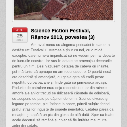
Science Fiction Festival,
JUL
25
Râșnov 2013, povestea (3)
2013
Am avut noroc cu alegerea perioadei în care s-a
desfășurat Festivalul. Vremea a ținut cu noi, cu o mică
excepție, care nu ne-a împiedicat să ne vedem pe mai departe
de lucrurile noastre. Iar sus în cetate se amenajau decorurile
pentru un film. Deși văzusem cetatea de câteva ori înainte,
pot mărturisi că aproape nu am recunoscut-o. O poartă nouă
era deschisă și amenajată, cu grlaje gata să cadă peste
nepoftiți, cu barbacane și firide gata să primească arcașii.
Podurile de patrulare erau deja reconstruite, iar din ruinele
amorfe ale anilor trecuți se ridicaseră căsuțele de odinioară,
cu acoperiș de paie pe căpriori de lemn. Saci cu diverse și
legume pe tarabe, piei întinse la soare, pânză subțire ferind
praful străzilor înguste de soarele neiertător. Cetatea părea că
renaște și capătă un pic din gloria de altă dată. Sper ca toate
acele decoruri să rămână și chiar să fie întărite mai multe
zidiri din cetate.