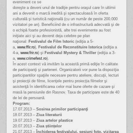
eveniment ce se
doreşte a deveni unul de tradiţie pentru oraşul care în ultimii
ani a devenit o marcă inedită şi spectaculoasă în oferta
culturală şi turistică naţională (cu un număr de peste 200.000
vizitatori pe an). Beneficiind de o infrastructură adecvată şi de
o echipă foarte profesionistă, alte trei evenimente au fost
iniţiate aici şi au devenit deja celebre pe plan
naţional:
Festivalul de Film Istoric
(ediţia a 5-
a,
www.ffir.ro
),
Festivalul de Reconstituire Istorica
(ediţia a
4-a,
www.frir.ro
) şi
Festivalul Mystery & Thriller
(ediţia a 3-
a,
www.crimefest.ro
).
În acest context vă invităm la această primă ediţie în calitate
de participanţi şi parteneri. Organizatorii vor pune la dispoziţia
participantilor spaţiile necesare pentru ateliere, discuţii, lecturi
şi proiecţii de filme, licenţele pentru proiecţia filmelor şi
asistenţă în identificarea celor mai bune oferte de cazare şi
masă la pensiunile din Rasnov. Taxa de participare este de 40
de lei de persoană.
Program:
17.07.2013 –
Sosirea primilor participanţi
18.07.2013 –
Ziua literaturii
19.07.2013 –
Ziua artelor plastice
20.07.2013 –
Ziua științelor
21.07.2013 –
Închiderea festivalului, sesiuni foto, vizitarea