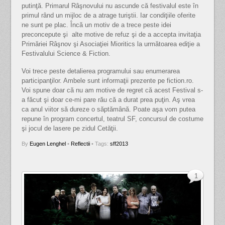
putinţă. Primarul Râşnovului nu ascunde că festivalul este în
primul rând un mijloc de a atrage turiştii. Iar condiţiile oferite
ne sunt pe plac. Încă un motiv de a trece peste idei
preconcepute şi alte motive de refuz şi de a accepta invitaţia
Primăriei Râşnov şi Asociaţiei Mioritics la următoarea ediţie a
Festivalului Science & Fiction.
Voi trece peste detalierea programului sau enumerarea
participanţilor. Ambele sunt informaţii prezente pe fiction.ro.
Voi spune doar că nu am motive de regret că acest Festival s-
a făcut şi doar ce-mi pare rău că a durat prea puţin. Aş vrea
ca anul viitor să dureze o săptămână. Poate aşa vom putea
repune în program concertul, teatrul SF, concursul de costume
şi jocul de lasere pe zidul Cetăţii.
By
Eugen Lenghel
•
Reflectii
• Tags:
sff2013
1