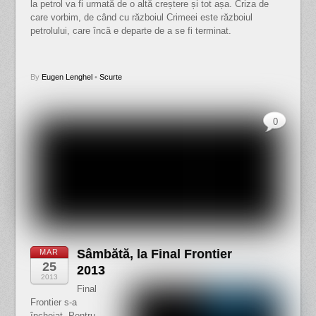
la petrol va fi urmată de o altă creștere și tot așa. Criza de
care vorbim, de când cu războiul Crimeei este războiul
petrolului, care încă e departe de a se fi terminat.
By
Eugen Lenghel
•
Scurte
0
Sâmbătă, la Final Frontier
MAR
25
2013
2013
Final
Frontier s-a
încheiat. Pentru