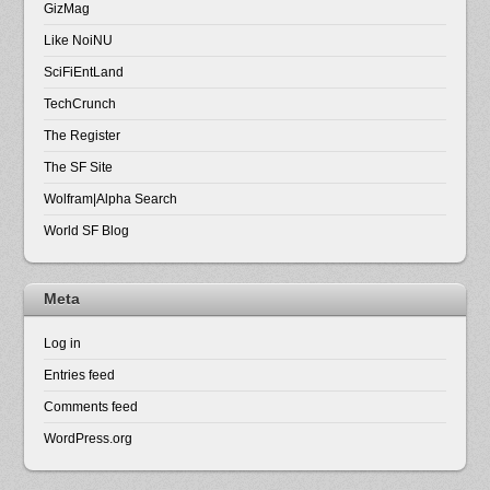
GizMag
Like NoiNU
SciFiEntLand
TechCrunch
The Register
The SF Site
Wolfram|Alpha Search
World SF Blog
Meta
Log in
Entries feed
Comments feed
WordPress.org