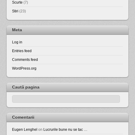
Scurte
(7)
Stiri
(23)
Meta
Log in
Entries feed
Comments feed
WordPress.org
Caută pagina
Comentarii
Eugen Lenghel
on
Lucrurile bune nu se tac …