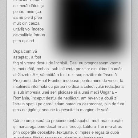
cei nerăbdători și
pentru mine (ca
să nu pierd prea
mult din cauza
uitării) voi începe
devoalările într-un
prim episod.
După cum vă
așteptați, a fost
frig și vreme destul de închisă. Deși eu prognozasem vreme
și mai urâtă, probabil sub influența prozelor din ultimul număr
al Gazetei SF, sâmbătă a fost o zi surprinzător de însorită.
Programul de Final Frontier începuse pentru mine de vineri, la
întâlnirea informală cu partea nordică a colectivului redacțional
și sub impresia unei seri ploioase și a unui meci Ungaria –
România, început destul de neplăcut, am revenit a două zi
într-un spațiu pe care-l știam oarecum dezordonat, plin de fum
gros de țigări și scaune înghesuite la margine de sală.
Cărțile umpluseră cu preponderență spațiul, mult mai colorate
și mai atrăgătoare decât în anii trecuți. Editura Trei m-a atras
prin coperțile deosebite, texturate, o impresie regăsită după