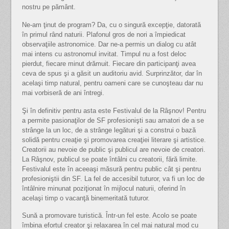
nostru pe pământ.
Ne-am ţinut de program? Da, cu o singură excepţie, datorată
în primul rând naturii. Plafonul gros de nori a împiedicat
observaţiile astronomice. Dar ne-a permis un dialog cu atât
mai intens cu astronomul invitat. Timpul nu a fost deloc
pierdut, fiecare minut drămuit. Fiecare din participanţi avea
ceva de spus şi a găsit un auditoriu avid. Surprinzător, dar în
acelaşi timp natural, pentru oameni care se cunoşteau dar nu
mai vorbiseră de ani întregi.
Şi în definitiv pentru asta este Festivalul de la Râşnov! Pentru
a permite pasionaţilor de SF profesionişti sau amatori de a se
strânge la un loc, de a strânge legături şi a construi o bază
solidă pentru creaţie şi promovarea creaţiei literare şi artistice.
Creatorii au nevoie de public şi publicul are nevoie de creatori.
La Râşnov, publicul se poate întâlni cu creatorii, fără limite.
Festivalul este în aceeaşi măsură pentru public cât şi pentru
profesioniştii din SF. La fel de accesibil tuturor, va fi un loc de
întâlnire minunat poziţionat în mijlocul naturii, oferind în
acelaşi timp o vacanţă binemeritată tuturor.
Sună a promovare turistică. Într-un fel este. Acolo se poate
îmbina efortul creator şi relaxarea în cel mai natural mod cu