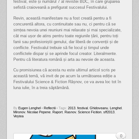
festival, este și numărul 7 al revistei BDC, în care gruparea
sefistă craioveană a prefigurat succesul Festivalului.
Revin, această manifestare nu a fost creată pentru a fi
concurentă altora, cu continuitate sau nu, ci pentru că se
simțea nevoia unei reuniuni mai relaxate și mai specializate,
cât mai ușor de atins pentru toate regiunile țării, pentru toți
fanii sau profesioniștii genului, dar liberă de convenții și de
conflicte. Festivalul trebuie să fie locul și timpul unde
conflictele dispar și se aprinde focul creator. Literalmente.
Pentru că literatura română și arta au nevoie de aceasta.
Cu promisiunea că acesta nu este ultimul articol scris pe
această temă, vă invit de pe acum la următoarea ediție a
Festivalului Science & Fiction Râșnov, ce va avea loc tot în
luna iulie, în a treia săptămână.
By
Eugen Lenghel
•
Reflectii
• Tags:
2013
,
festival
,
Ghidoveanu
,
Lenghel
,
Mironov
,
Nicolae Pepene
,
Raport
,
Rasnov
,
Science Ficition
,
sff2013
,
Veștea
0