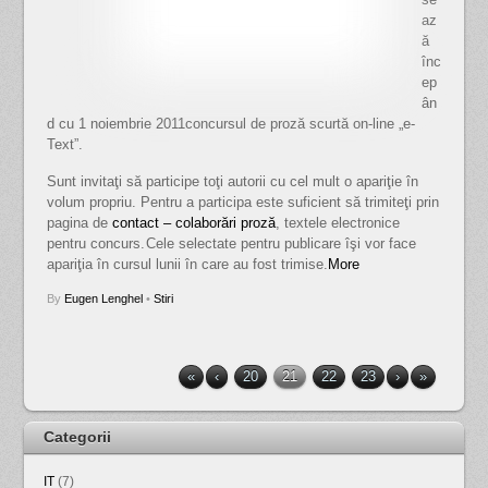
az
ă
înc
ep
ân
d cu 1 noiembrie 2011concursul de proză scurtă on-line „e-
Text”.
Sunt invitaţi să participe toţi autorii cu cel mult o apariţie în
volum propriu. Pentru a participa este suficient să trimiteţi prin
pagina de
contact – colaborări proză
, textele electronice
pentru concurs.
Cele selectate pentru publicare îşi vor face
apariţia în cursul lunii în care au fost trimise.
More
By
Eugen Lenghel
•
Stiri
«
‹
20
21
22
23
›
»
Categorii
IT
(7)