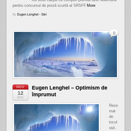
pentru concursul de proză scurtă al SRSFF.
More
By
Eugen Lenghel
•
Stiri
0
Eugen Lenghel – Optimism de
NOV
12
împrumut
2011
Reze
mat
de
tocul
uşii,