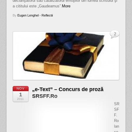
declanşatorul sau catalizatorul emoţiilor din lumea scrisului şi
a cititului este „Gaudeamus”.
More
By
Eugen Lenghel
•
Reflectii
2
„e-Text” – Concurs de proză
NOV
1
SRSFF.Ro
2011
SR
SF
F.
Ro
lan
se