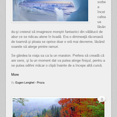
sorbe
a
încet
cafea
ua
lăsân
du-şi creierul să imagineze monştri fantastici din vălătucii de
abur ce se ridicau alene în livadă. Era o dimineaţă răcoroasă
de toamnă şi ploaia se oprise doar o oră mai devreme, lăsând
soarele să alerge printre ramuri.
Se gândea la viaţa sa ca la un maraton. Prefera să creadă că
are sens, şi la un moment dat va putea atinge finişul, pentru a
se putea odihni măcar o clipă înainte de a începe altă cursă.
More
By
Eugen Lenghel
•
Proza
0