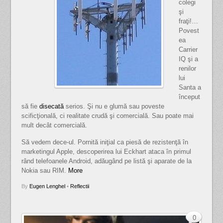
colegi
şi
fraţi!…
Povest
ea
Carrier
IQ şi a
renilor
lui
Santa a
început
să fie
disecată
serios. Şi nu e glumă sau poveste
scificţională, ci realitate crudă şi comercială. Sau poate mai
mult decât comercială.
Să vedem dece-ul. Pornită iniţial ca piesă de rezistenţă în
marketingul Apple, descoperirea lui Eckhart ataca în primul
rând telefoanele Android, adăugând pe listă şi aparate de la
Nokia sau RIM.
More
By
Eugen Lenghel
•
Reflectii
0