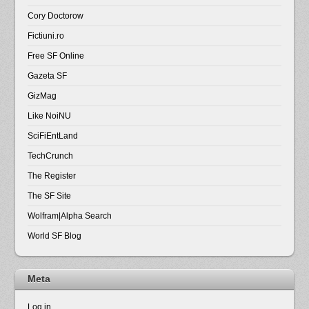
Cory Doctorow
Fictiuni.ro
Free SF Online
Gazeta SF
GizMag
Like NoiNU
SciFiEntLand
TechCrunch
The Register
The SF Site
Wolfram|Alpha Search
World SF Blog
Meta
Log in