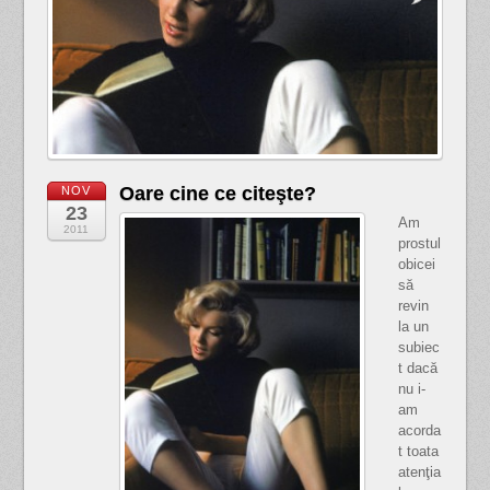
Oare cine ce citeşte?
NOV
23
Am
2011
prostul
obicei
să
revin
la un
subiec
t dacă
nu i-
am
acorda
t toata
atenţia