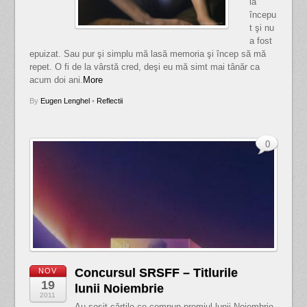
la
începu
t şi nu
a fost
epuizat. Sau pur şi simplu mă lasă memoria şi încep să mă
repet. O fi de la vârstă cred, deşi eu mă simt mai tânăr ca
acum doi ani.
More
By
Eugen Lenghel
•
Reflectii
0
Concursul SRSFF – Titlurile
NOV
19
lunii Noiembrie
2011
Au sosit cărţile ce compun premiul lunii Noiembrie