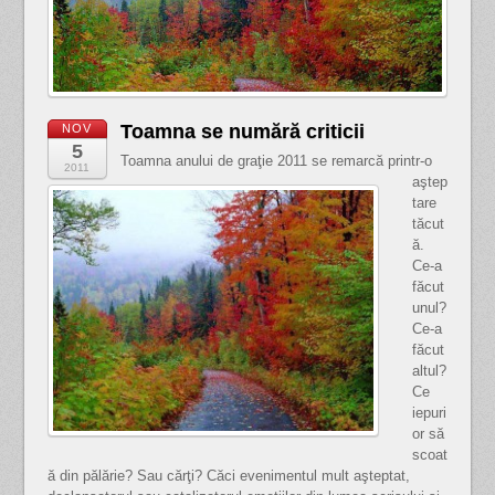
Toamna se numără criticii
NOV
5
Toamna anului de graţie 2011 se remarcă printr-o
2011
aştep
tare
tăcut
ă.
Ce-a
făcut
unul?
Ce-a
făcut
altul?
Ce
iepuri
or să
scoat
ă din pălărie? Sau cărţi? Căci evenimentul mult aşteptat,