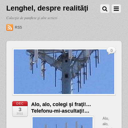
Lenghel, despre realităţi
Colecţie de pamflete şi alte scrieri
RSS
0
Alo, alo, colegi şi fraţi!…
DEC
3
Telefonu-mi-ascultaţi!…
2011
Alo,
alo,