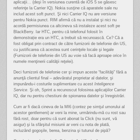
aplicaţii… (deşi în versiunea curentă de iOS 5 se găsesc
referinţe la Carrier IQ). Nokia susţine că aparatele sale nu
includ acest soft punct. Şi nici Carrier IQ nu are versiune
pentru Nokia punct. RIM afirmă că nu a instalat şi nici nu
acordă permisiunea ca altcineva să instaleze acest soft pe
BlackBerry. Iar HTC, pentru că telefonul folosit în
demonstrație era un HTC, a trebuit să recunoască. Ce? Că a
fost obligat prin contract de către furnizorii de telefonie din US,
cu justificarea că acestea sunt cerinţele locale şi legale
(Furnizorii de telefonie din US au voie să facă aproape orice în
numele menţinerii calităţii reţelei).
Deci furnizorii de telefonie cer şi impun aceste “facilităţi” fără a
anunţă clientul final – adevăratul proprietar al datelor, şi
impunându-i costurile suplimentare cu acest
Inteligence
Service
. Şi oh, Sprint a recunoscut folosirea aplicaţiilor Carrier
IQ, dar nu pentru chestiuni de spionarea datelor şi înregistrări.
Cum ar fi dacă cineva de la MI6 (contez pe simţul umorului al
acestor gentlemeni) ar veni la mine, urmărindu-mă cu rost sau
fără rost, doar pentru că sunt abonat la Click (nu sunt, vă
asigur) şi la sfârşitul misiunii ar veni cu nota de plată,
incluzând gogoşile, berea, benzina şi tutunul de pipă?