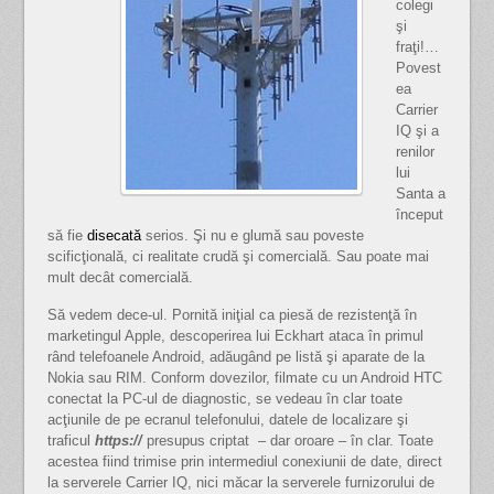
colegi
şi
fraţi!…
Povest
ea
Carrier
IQ şi a
renilor
lui
Santa a
început
să fie
disecată
serios. Şi nu e glumă sau poveste
scificţională, ci realitate crudă şi comercială. Sau poate mai
mult decât comercială.
Să vedem dece-ul. Pornită iniţial ca piesă de rezistenţă în
marketingul Apple, descoperirea lui Eckhart ataca în primul
rând telefoanele Android, adăugând pe listă şi aparate de la
Nokia sau RIM.
Conform dovezilor, filmate cu un Android HTC
conectat la PC-ul de diagnostic, se vedeau în clar toate
acţiunile de pe ecranul telefonului, datele de localizare şi
traficul
https://
presupus criptat – dar oroare – în clar. Toate
acestea fiind trimise prin intermediul conexiunii de date, direct
la serverele Carrier IQ, nici măcar la serverele furnizorului de