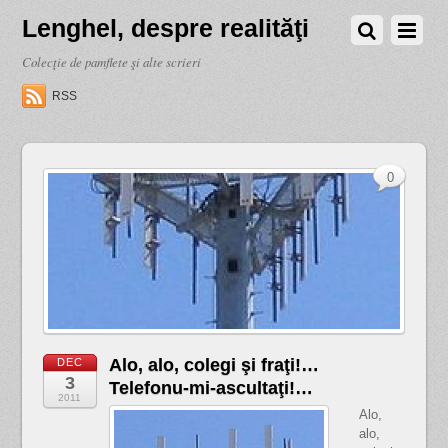
Lenghel, despre realităţi
Colecţie de pamflete şi alte scrieri
RSS
0
Alo, alo, colegi şi fraţi!…
DEC
3
Telefonu-mi-ascultaţi!…
2011
Alo,
alo,