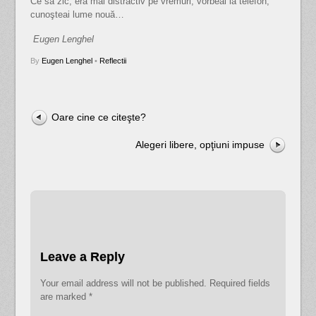
Ce să zic, era mai distractiv pe vremuri, vorbeai la telefon,
cunoşteai lume nouă…
Eugen Lenghel
By
Eugen Lenghel
•
Reflectii
Oare cine ce citeşte?
Alegeri libere, opţiuni impuse
Leave a Reply
Your email address will not be published.
Required fields
are marked
*