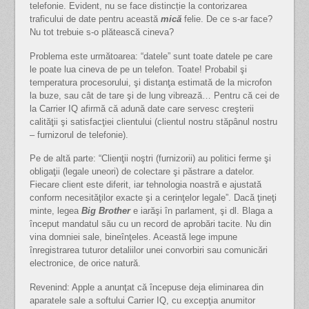
telefonie. Evident, nu se face distincție la contorizarea
traficului de date pentru această
mică
felie. De ce s-ar face?
Nu tot trebuie s-o plătească cineva?
Problema este următoarea: “datele” sunt toate datele pe care
le poate lua cineva de pe un telefon. Toate! Probabil şi
temperatura procesorului, şi distanţa estimată de la microfon
la buze, sau cât de tare şi de lung vibrează… Pentru că cei de
la Carrier IQ afirmă că adună date care servesc creşterii
calităţii şi satisfacţiei clientului (clientul nostru stăpânul nostru
– furnizorul de telefonie).
Pe de altă parte: “Clienţii noştri (furnizorii) au politici ferme şi
obligaţii (legale uneori) de colectare şi păstrare a datelor.
Fiecare client este diferit, iar tehnologia noastră e ajustată
conform necesităţilor exacte şi a cerinţelor legale”. Dacă ţineţi
minte, legea
Big Brother
e iarăşi în parlament, şi dl. Blaga a
început mandatul său cu un record de aprobări tacite. Nu din
vina domniei sale, bineînţeles. Această lege impune
înregistrarea tuturor detaliilor unei convorbiri sau comunicări
electronice, de orice natură.
Revenind: Apple a anunţat că începuse deja eliminarea din
aparatele sale a softului Carrier IQ, cu excepţia anumitor