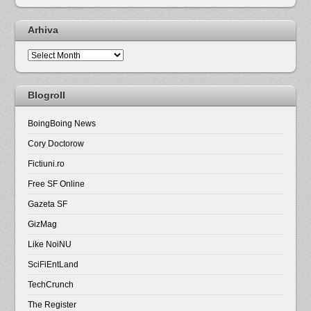
Arhiva
Arhiva
Blogroll
BoingBoing News
Cory Doctorow
Fictiuni.ro
Free SF Online
Gazeta SF
GizMag
Like NoiNU
SciFiEntLand
TechCrunch
The Register