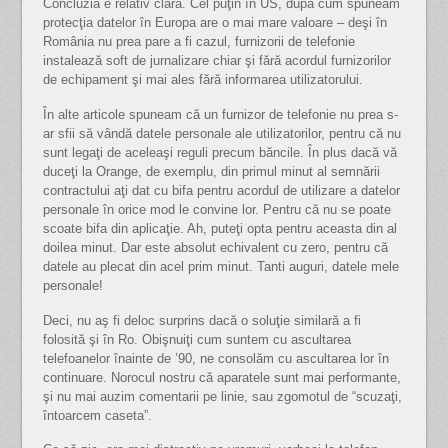
Concluzia e relativ clară. Cel puţin în US, după cum spuneam
protecţia datelor în Europa are o mai mare valoare – deşi în
România nu prea pare a fi cazul, furnizorii de telefonie
instalează soft de jurnalizare chiar şi fără acordul furnizorilor
de echipament şi mai ales fără informarea utilizatorului.
În alte articole spuneam că un furnizor de telefonie nu prea s-
ar sfii să vândă datele personale ale utilizatorilor, pentru că nu
sunt legaţi de aceleaşi reguli precum băncile. În plus dacă vă
duceţi la Orange, de exemplu, din primul minut al semnării
contractului aţi dat cu bifa pentru acordul de utilizare a datelor
personale în orice mod le convine lor. Pentru că nu se poate
scoate bifa din aplicaţie. Ah, puteţi opta pentru aceasta din al
doilea minut. Dar este absolut echivalent cu zero, pentru că
datele au plecat din acel prim minut. Tanti auguri, datele mele
personale!
Deci, nu aş fi deloc surprins dacă o soluţie similară a fi
folosită şi în Ro. Obişnuiţi cum suntem cu ascultarea
telefoanelor înainte de ’90, ne consolăm cu ascultarea lor în
continuare. Norocul nostru că aparatele sunt mai performante,
şi nu mai auzim comentarii pe linie, sau zgomotul de “scuzaţi,
întoarcem caseta”.