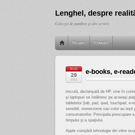
Lenghel, despre realită
Colecţie de pamflete şi alte scrieri
Despre
Contact
AUG
e-books, e-read
29
2011
trecută, declanşată de HP, vine în conte
şi laptopuri se întâlnesc pe aceeaşi pia
tabletelor (tab, pad, ipad, touchpad, e-re
sensibil, monocrome sau color au ieşit p
consumatorilor. Principala preocupare a
timpului şi a spaţiului.
Apple cumpără tehnologie din viitor ocu