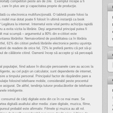
celorlalţi competitori peste ani de zile. Exemplul începe a fi
, care în plus are şi capacitatea proprie de producţie.
tă cu electronica multifuncţională. O tabletă poate folosi la
on mobil mai dotat poate fi folosit în ultimă instanţă ca book
egătura la internet. Internetul este vital pentru achiziţia rapidă
ru a evita vizita la librărie. Deşi argumentul principal putea fi
mult mai scumpă – argumentul a 80% din e-cititori este
tarea librăriilor. Nemaivorbind de posibilitatea ca în librăria
fel, 61% din cititori preferă librăriile electronice pentru uşurinţa
zatorii de readere de orice fel, 72% le preferă pentru că pot să-şi
ul de călătorie citind. Oamenii încep să accepte şi să perceapă
 populaţiei, fiind aduse în discuţie persoanele care au acces la
eligente, au cel puţin un calculator, sunt dependente de internet,
e a timpului personal. Principalul factor de răspândire pare a
ulaţie folosind telefoane mobile, considerabil peste procentul
ste asigurat. De altfel, tendinţa tuturor producătorilor de telefoane
nele inteligente.
e consumul de cărţi digitale este din ce în ce mai mare. Se
ea digitală asaltului altor media: ziare digitale, muzica, filme,
unsul probabil este afirmativ. Filmele şi muzica au alt rol.