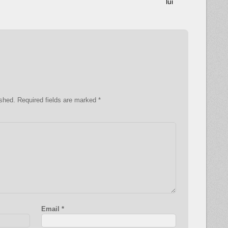
lui
ished.
Required fields are marked
*
Email
*