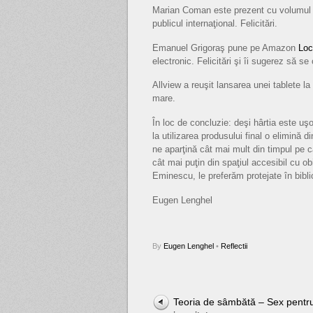
Marian Coman este prezent cu volumu
publicul internaţional. Felicitări.
Emanuel Grigoraş pune pe Amazon
Loc
electronic. Felicitări şi îi sugerez să s
Allview a reuşit lansarea unei tablete l
mare.
În loc de concluzie: deşi hârtia este uşor
la utilizarea produsului final o elimină
ne aparţină cât mai mult din timpul pe 
cât mai puţin din spaţiul accesibil cu ob
Eminescu, le preferăm protejate în bibli
Eugen Lenghel
By
Eugen Lenghel
•
Reflectii
Teoria de sâmbătă – Sex pentr