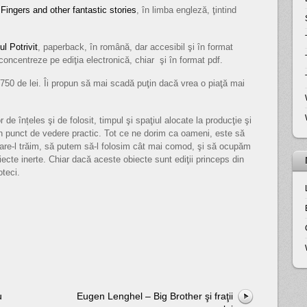
l
Fingers and other fantastic stories
, în limba engleză, ţintind
ul Potrivit
, paperback, în română, dar accesibil şi în format
e concentreze pe ediţia electronică, chiar şi în format pdf.
a 750 de lei. Îi propun să mai scadă puţin dacă vrea o piaţă mai
 de înțeles şi de folosit, timpul şi spaţiul alocate la producţie şi
 din punct de vedere practic. Tot ce ne dorim ca oameni, este să
care-l trăim, să putem să-l folosim cât mai comod, şi să ocupăm
iecte inerte. Chiar dacă aceste obiecte sunt ediţii princeps din
oteci.
u
Eugen Lenghel – Big Brother şi fraţii