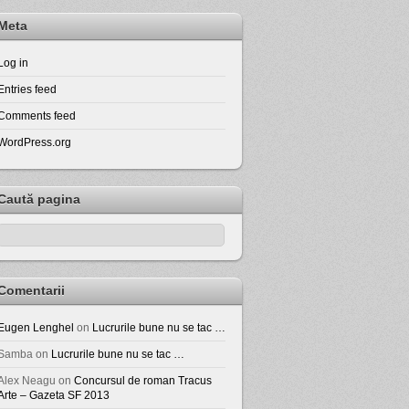
Meta
Log in
Entries feed
Comments feed
WordPress.org
Caută pagina
Comentarii
Eugen Lenghel
on
Lucrurile bune nu se tac …
Samba
on
Lucrurile bune nu se tac …
Alex Neagu
on
Concursul de roman Tracus
Arte – Gazeta SF 2013