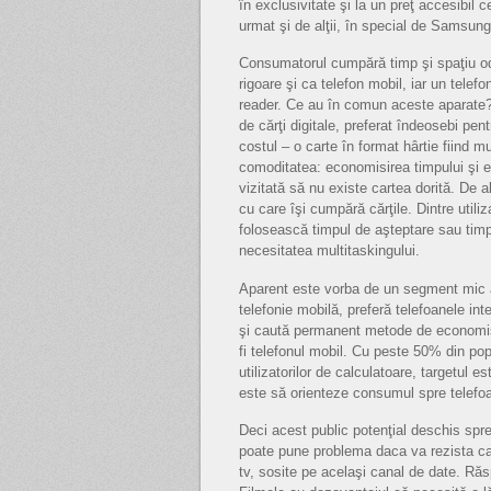
în exclusivitate şi la un preţ accesibil 
urmat şi de alţii, în special de Samsung
Consumatorul cumpără timp şi spaţiu oda
rigoare şi ca telefon mobil, iar un telef
reader. Ce au în comun aceste aparate? L
de cărţi digitale, preferat îndeosebi pent
costul – o carte în format hârtie fiind 
comoditatea: economisirea timpului şi evi
vizitată să nu existe cartea dorită. De alt
cu care îşi cumpără cărţile. Dintre utili
folosească timpul de aşteptare sau timp
necesitatea multitaskingului.
Aparent este vorba de un segment mic al
telefonie mobilă, preferă telefoanele int
şi caută permanent metode de economisir
fi telefonul mobil. Cu peste 50% din pop
utilizatorilor de calculatoare, targetul e
este să orienteze consumul spre telefoa
Deci acest public potenţial deschis spr
poate pune problema daca va rezista cart
tv, sosite pe acelaşi canal de date. Răsp