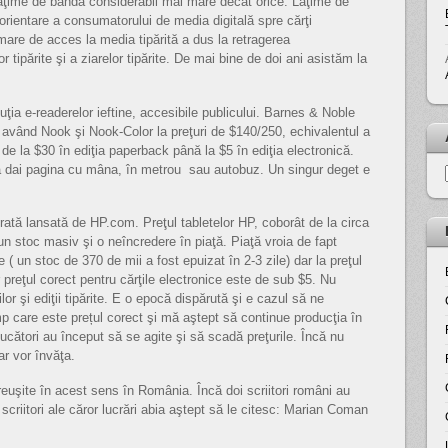
lăţime de bandă considerabil mai mare decât orice. Lăţime de
reorientare a consumatorului de media digitală spre cărţi
 mare de acces la media tipărită a dus la retragerea
or tipărite şi a ziarelor tipărite. De mai bine de doi ani asistăm la
luţia e-readerelor ieftine, accesibile publicului. Barnes & Noble
 având Nook şi Nook-Color la preţuri de $140/250, echivalentul a
de la $30 în ediţia paperback până la $5 în ediţia electronică.
ă dai pagina cu mâna, în metrou sau autobuz. Un singur deget e
tă lansată de HP.com. Preţul tabletelor HP, coborât de la circa
n stoc masiv şi o neîncredere în piaţă. Piaţă vroia de fapt
te ( un stoc de 370 de mii a fost epuizat în 2-3 zile) dar la preţul
 preţul corect pentru cărţile electronice este de sub $5. Nu
r şi ediţii tipărite. E o epocă dispărută şi e cazul să ne
p care este prețul corect şi mă aştept să continue producţia în
ducători au început să se agite şi să scadă preţurile. Încă nu
ar vor învăţa.
reuşite în acest sens în România. Încă doi scriitori români au
scriitori ale căror lucrări abia aştept să le citesc: Marian Coman