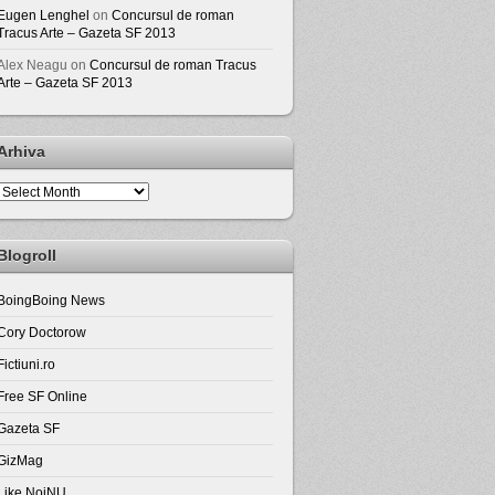
Eugen Lenghel
on
Concursul de roman
Tracus Arte – Gazeta SF 2013
Alex Neagu
on
Concursul de roman Tracus
Arte – Gazeta SF 2013
Arhiva
Arhiva
Blogroll
BoingBoing News
Cory Doctorow
Fictiuni.ro
Free SF Online
Gazeta SF
GizMag
Like NoiNU