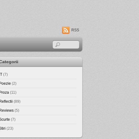
RSS
Categorii
IT
(7)
Poezie
(2)
Proza
(11)
Reflectii
(89)
Reviews
(5)
Scurte
(7)
Stiri
(23)