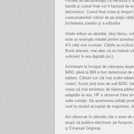
Filmele au dezavantajul că necesită o 
bandă şi costul final vor fi factorul de 
electronice. Costul final mare şi timpul
consumatorilor/ cititori de pe piaţă cărţil
închiderea ziarelor şi a editurilor.
Unele edituri au abordat, deşi târziu, so
este un exemplu notabil printre acestea
4-5 cărţi mai scumpe. Cărţile au scăzut 
Bună afacere, mai ales că nu trebuie s
suficient în era digitală (sic).
Aminteam la început de vânzarea dispera
$450, până la $99 a fost determinat de u
tablete. Cititorii vor cât mai multe table
corect. Acest preţ este de sub $200. Iar
vreau să mai amintesc de tăierea pădurilo
adaptăm la nou. HP a observat între tim
noile condiţii. De asemenea ceilalţi pro
sunt la nivelul acceptat de majoritate, d
Am observat în ultimele zile o serie de 
reuşit să publice electronic pe Amazon, 
şi Emanuel Grigoraş.