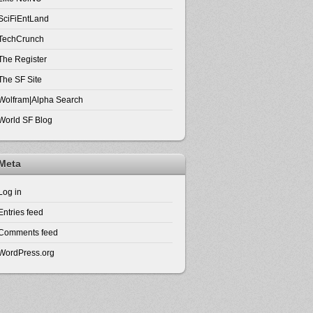
SciFiEntLand
TechCrunch
The Register
The SF Site
Wolfram|Alpha Search
World SF Blog
Meta
Log in
Entries feed
Comments feed
WordPress.org