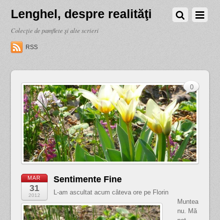
Lenghel, despre realităţi
Colecţie de pamflete şi alte scrieri
RSS
0
Sentimente Fine
MAR
31
L-am ascultat acum câteva ore pe Florin
2012
Muntea
nu. Mă