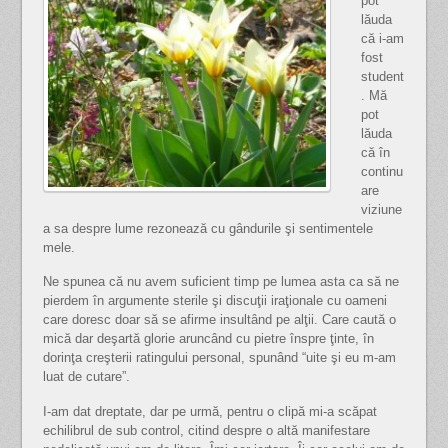
pot
lăuda
că i-am
fost
student
. Mă
pot
lăuda
că în
continu
are
viziune
a sa despre lume rezonează cu gândurile şi sentimentele
mele.
Ne spunea că nu avem suficient timp pe lumea asta ca să ne
pierdem în argumente sterile şi discuţii iraţionale cu oameni
care doresc doar să se afirme insultând pe alţii. Care caută o
mică dar deşartă glorie aruncând cu pietre înspre ţinte, în
dorinţa creşterii ratingului personal, spunând “uite şi eu m-am
luat de cutare”.
I-am dat dreptate, dar pe urmă, pentru o clipă mi-a scăpat
echilibrul de sub control, citind despre o altă manifestare