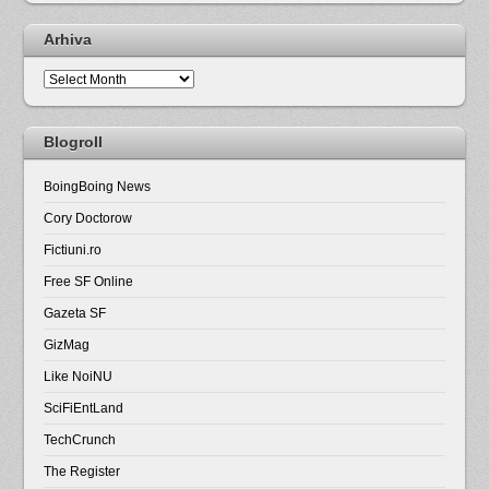
Arhiva
Arhiva
Blogroll
BoingBoing News
Cory Doctorow
Fictiuni.ro
Free SF Online
Gazeta SF
GizMag
Like NoiNU
SciFiEntLand
TechCrunch
The Register