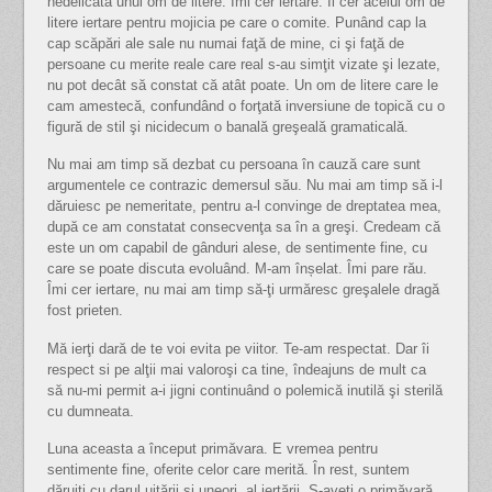
nedelicată unui om de litere. Îmi cer iertare. Îi cer acelui om de
litere iertare pentru mojicia pe care o comite. Punând cap la
cap scăpări ale sale nu numai faţă de mine, ci şi faţă de
persoane cu merite reale care real s-au simţit vizate şi lezate,
nu pot decât să constat că atât poate. Un om de litere care le
cam amestecă, confundând o forţată inversiune de topică cu o
figură de stil şi nicidecum o banală greşeală gramaticală.
Nu mai am timp să dezbat cu persoana în cauză care sunt
argumentele ce contrazic demersul său. Nu mai am timp să i-l
dăruiesc pe nemeritate, pentru a-l convinge de dreptatea mea,
după ce am constatat consecvenţa sa în a greşi. Credeam că
este un om capabil de gânduri alese, de sentimente fine, cu
care se poate discuta evoluând. M-am înșelat. Îmi pare rău.
Îmi cer iertare, nu mai am timp să-ţi urmăresc greşalele dragă
fost prieten.
Mă ierţi dară de te voi evita pe viitor. Te-am respectat. Dar îi
respect si pe alţii mai valoroşi ca tine, îndeajuns de mult ca
să nu-mi permit a-i jigni continuând o polemică inutilă şi sterilă
cu dumneata.
Luna aceasta a început primăvara. E vremea pentru
sentimente fine, oferite celor care merită. În rest, suntem
dăruiţi cu darul uitării şi uneori, al iertării. S-aveţi o primăvară