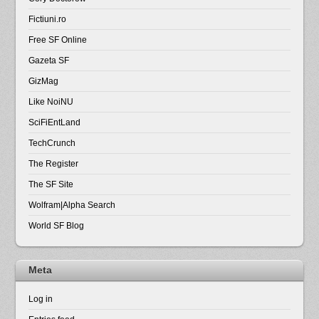
Fictiuni.ro
Free SF Online
Gazeta SF
GizMag
Like NoiNU
SciFiEntLand
TechCrunch
The Register
The SF Site
Wolfram|Alpha Search
World SF Blog
Meta
Log in