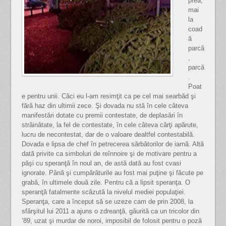
prea,
mai
la
coad
ă
parcă
,
parcă
.
Poat
e pentru unii. Căci eu l-am resimţit ca pe cel mai searbăd şi
fără haz din ultimii zece. Şi dovada nu stă în cele câteva
manifestări dotate cu premii contestate, de deplasări în
străinătate, la fel de contestate, în cele câteva cărţi apărute,
lucru de necontestat, dar de o valoare dealtfel contestabilă.
Dovada e lipsa de chef în petrecerea sărbătorilor de iarnă. Altă
dată privite ca simboluri de reînnoire şi de motivare pentru a
păşi cu speranţă în noul an, de astă dată au fost cvasi
ignorate. Până şi cumpărăturile au fost mai puţine şi făcute pe
grabă, în ultimele două zile. Pentru că a lipsit speranţa. O
speranţă fatalmente scăzută la nivelul mediei populaţiei.
Speranţa, care a început să se uzeze cam de prin 2008, la
sfârşitul lui 2011 a ajuns o zdreanţă, găurită ca un tricolor din
’89, uzat şi murdar de noroi, imposibil de folosit pentru o poză