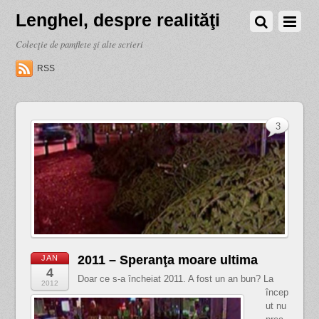
Lenghel, despre realităţi
Colecţie de pamflete şi alte scrieri
RSS
3
2011 – Speranţa moare ultima
JAN
4
Doar ce s-a încheiat 2011. A fost un an bun? La
2012
încep
ut nu