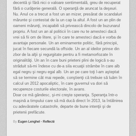
decentă şi fără nici o valoare sentimentală, greu de recuperat
fără o curăţenie generală. O speranţă de aruncat la deşeuri.
Nu. Anul ce a trecut a fost un an mizer, presărat de scandaluri
mărunte şi contestat de la un cap la altul. A fost un an plin de
oameni mărunţi, incapabili să privească dincolo de buzunarul
propriu. A fost un an al politicii în care nu te amesteci dacă
vrei să fii om de litere, şi în care te amesteci dacă e vorba de
avantaje personale. Un an eminamente politic, fără principii,
jucat în fiecare secundă la offside. Un an al ideilor prinse din
zbor de la alţii şi regurgitate pentru a fi metamorfozate în
originalităţi. Un an în care buni prieteni plini de logică s-au
străduit să-mi îndese cu de-a sila ecuaţii strâmbe în care alb
egal negru şi negru egal alb. Un an pe care toţi l-am aşteptat
să se termine cât mai repede, conştienţi că trebuie să luăm în
calcul un 2012 apocaliptic, în care guvernul va dori să
recupereze costurile electorale, în avans.
Doar ce mă gândesc, şi-mi creşte speranţa. Speranţa într-o
maşină a timpului care să mă ducă direct în 2013, la întâlnirea
cu adevăratele catastrofe, departe de bune intenţii şi de
prietenii prefăcute.
By
Eugen Lenghel
•
Reflectii