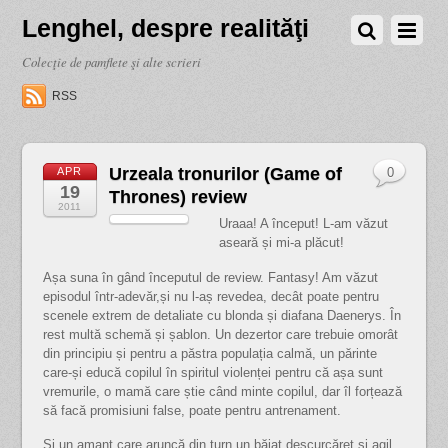
Lenghel, despre realităţi
Colecţie de pamflete şi alte scrieri
RSS
Urzeala tronurilor (Game of
APR
0
19
Thrones) review
2011
Uraaa! A început! L-am văzut
aseară și mi-a plăcut!
Așa suna în gând începutul de review. Fantasy! Am văzut
episodul într-adevăr,
și nu l-aș revedea, decât poate pentru
scenele extrem de detaliate cu blonda și diafana Daenerys. În
rest multă schemă și șablon. Un dezertor care trebuie omorât
din principiu și pentru a păstra populația calmă, un părinte
care-și educă copilul în spiritul violenței pentru că așa sunt
vremurile, o mamă care știe când minte copilul, dar îl forțează
să facă promisiuni false, poate pentru antrenament.
Și un amant care aruncă din turn un băiat descurcăreț și agil,