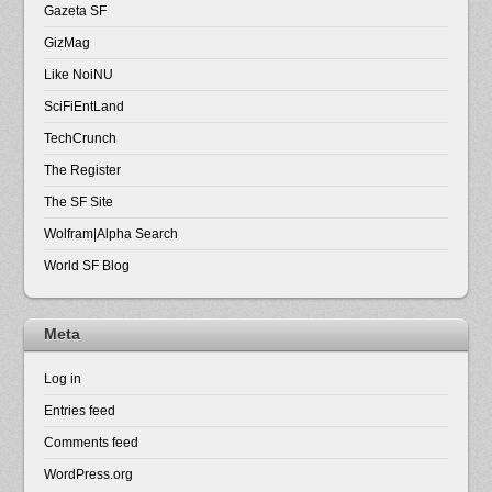
Gazeta SF
GizMag
Like NoiNU
SciFiEntLand
TechCrunch
The Register
The SF Site
Wolfram|Alpha Search
World SF Blog
Meta
Log in
Entries feed
Comments feed
WordPress.org