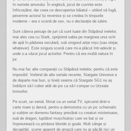
în numele amorului. În engleză, jocul de cuvinte este
înfricoșător, dar ceea ce descoperise băiatul – uitând să fugă,
pesemne actorul își revenise și se credea în timpurile
moderne – era o scenă de sex, nu o declarație de iubire.
Sunt câteva peisaje de juri că sunt luate din Stăpânul inelelor,
mai ales cea cu Stark, sprijinind sabia pe marginea unui ochi
de apă în pădurea seculară, sub singurul arțar roșu (sau stejar,
whatever). Este singura scenă care mi-a plăcut într-adevăr și
unde s-a văzut jocul actorilor. Pentru că era multă natura în
jur.
Nu mai fac alte comparații cu Stăpânul inelelor, pentru că este
imposibil. Vorbind de alte seriale recente, Stargate Universe e
de departe mai bun, și tineți seama că Stargate SG1 nu aș
îndrăzni să-l cobor atât de jos ca să-l compar cu Urzeala
tronurilor.
Pe scurt, un serial, filmat ca un serial TV, spicuind dintr-o
carte mare și densă, pentru a demonstra cu un joc schematic
și subțire un domeniu fantasy presărat cu creaturi misterioase,
ouă de dragon, luptători mușchiuloși care se bat și se
împreunează cu prințese blonde și goale. Mult sânge și
decapitări, scene aparent de groază care nu ar păcăli nici un