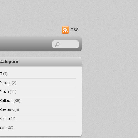
RSS
Categorii
IT
(7)
Poezie
(2)
Proza
(11)
Reflectii
(89)
Reviews
(5)
Scurte
(7)
Stiri
(23)