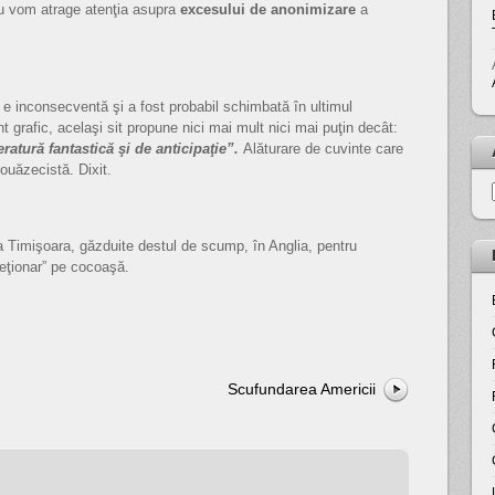
 Nu vom atrage atenţia asupra
excesului de anonimizare
a
 e inconsecventă şi a fost probabil schimbată în ultimul
 grafic, acelaşi sit propune nici mai mult nici mai puţin decât:
teratură fantastică şi de anticipaţie”.
Alăturare de cuvinte care
nouăzecistă. Dixit.
la Timişoara, găzduite destul de scump, în Anglia, pentru
reţionar” pe cocoaşă.
Scufundarea Americii