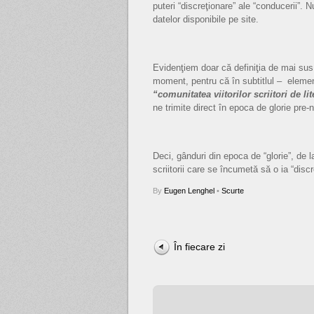
puteri “discreţionare” ale “conducerii”.
datelor disponibile pe site.
Evidenţiem doar că definiţia de mai sus
moment, pentru că în subtitlul – element
“comunitatea viitorilor scriitori de li
ne trimite direct în epoca de glorie pre-
Deci, gânduri din epoca de “glorie”, de 
scriitorii care se încumetă să o ia “disc
By
Eugen Lenghel
•
Scurte
În fiecare zi