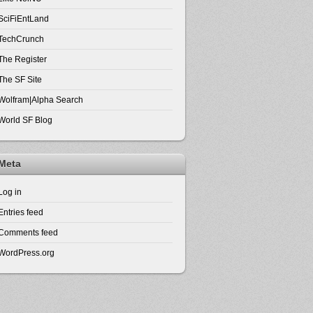
SciFiEntLand
TechCrunch
The Register
The SF Site
Wolfram|Alpha Search
World SF Blog
Meta
Log in
Entries feed
Comments feed
WordPress.org