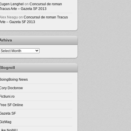
Eugen Lenghel
on
Concursul de roman
Tracus Arte – Gazeta SF 2013
Alex Neagu
on
Concursul de roman Tracus
Arte – Gazeta SF 2013
Arhiva
Arhiva
Blogroll
BoingBoing News
Cory Doctorow
Fictiuni.ro
Free SF Online
Gazeta SF
GizMag
Like NoiNU