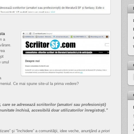
sta
om
a
vărare.
rea
ept
e unul
a
omeniul. Ce mai spune site-ul la prima vedere?
r, care se adresează scriitorilor (amatori sau
profesioniști)
unitate închisă, accesibilă doar utilizatorilor înregistrați.”
tizare” şi “închidere” a comunităţii, idee veche, anunţând
a priori