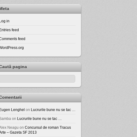
Meta
Log in
Entries feed
Comments feed
WordPress.org
Caută pagina
Comentarii
Eugen Lenghel
on
Lucrurile bune nu se tac …
Samba
on
Lucrurile bune nu se tac …
Alex Neagu
on
Concursul de roman Tracus
Arte – Gazeta SF 2013