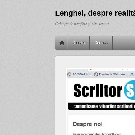
Lenghel, despre realită
Colecţie de pamflete şi alte scrieri
Despre
Contact