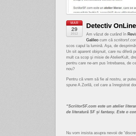
MAR
Detectiv OnLine
29
2012
Am văzut de curând în
Revi
Galileo
cum că
scriitorsf.c
scos capul la lumină. Aşa, de desprimă
Un sit aparent obişnuit, care nu diferă p
mult ca scop şi misie de AtelierKult, dr
pentru care ne-am pus întrebarea, de c
nou?
Pentru că vrem să fie al nostru, ar pute
spune A.Zorilă, cel care a înregistrat d
“ScriitorSF.com este un atelier litera
de literatură SF și fantasy. Este o com
Nu vom insista asupra nevoii de “discre