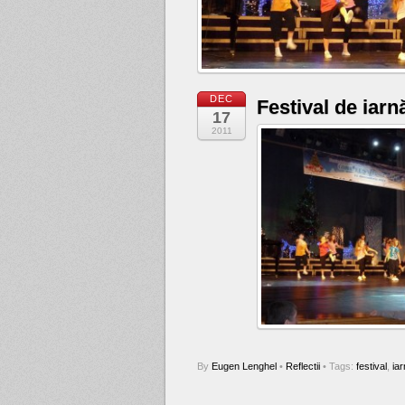
DEC
Festival de iarn
17
2011
By
Eugen Lenghel
•
Reflectii
• Tags:
festival
,
ia