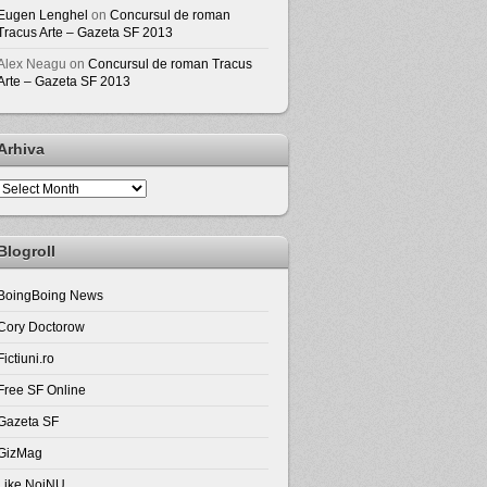
Eugen Lenghel
on
Concursul de roman
Tracus Arte – Gazeta SF 2013
Alex Neagu
on
Concursul de roman Tracus
Arte – Gazeta SF 2013
Arhiva
Arhiva
Blogroll
BoingBoing News
Cory Doctorow
Fictiuni.ro
Free SF Online
Gazeta SF
GizMag
Like NoiNU