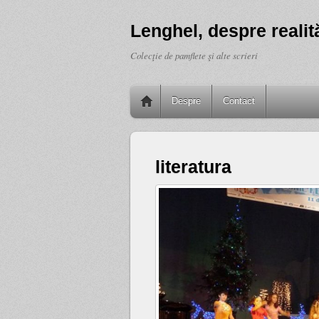
Lenghel, despre realită
Colecţie de pamflete şi alte scrieri
Despre
Contact
literatura