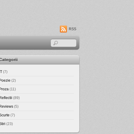
RSS
Categorii
IT
(7)
Poezie
(2)
Proza
(11)
Reflectii
(89)
Reviews
(5)
Scurte
(7)
Stiri
(23)