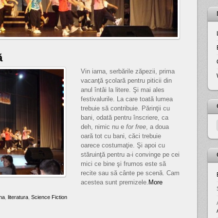
ă
Vin iarna, serbările zăpezii, prima
vacanţă şcolară pentru piticii din
anul întâi la litere. Şi mai ales
festivalurile. La care toată lumea
trebuie să contribuie. Părinţii cu
bani, odată pentru înscriere, ca
deh, nimic nu e
for free
, a doua
oară tot cu bani, căci trebuie
oarece costumaţie. Şi apoi cu
stăruinţă pentru a-i convinge pe cei
mici ce bine şi frumos este să
recite sau să cânte pe scenă. Cam
acestea sunt premizele.
More
rna
,
literatura
,
Science Fiction