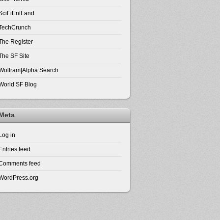
SciFiEntLand
TechCrunch
The Register
The SF Site
Wolfram|Alpha Search
World SF Blog
Meta
Log in
Entries feed
Comments feed
WordPress.org