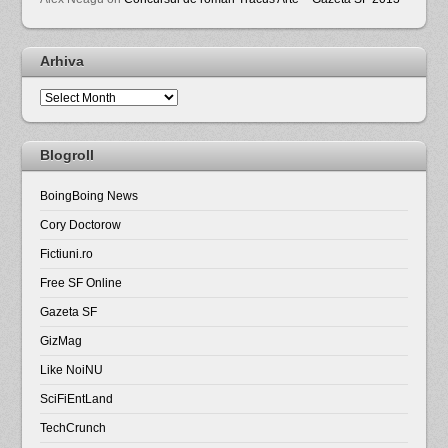
Arhiva
Arhiva
Blogroll
BoingBoing News
Cory Doctorow
Fictiuni.ro
Free SF Online
Gazeta SF
GizMag
Like NoiNU
SciFiEntLand
TechCrunch