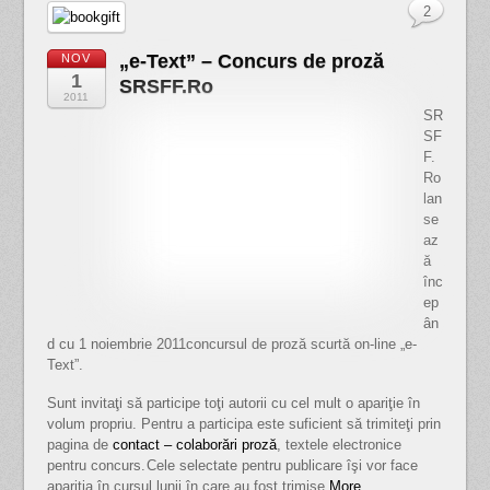
2
„e-Text” – Concurs de proză
NOV
1
SRSFF.Ro
2011
SR
SF
F.
Ro
lan
se
az
ă
înc
ep
ân
d cu 1 noiembrie 2011concursul de proză scurtă on-line „e-
Text”.
Sunt invitaţi să participe toţi autorii cu cel mult o apariţie în
volum propriu. Pentru a participa este suficient să trimiteţi prin
pagina de
contact – colaborări proză
, textele electronice
pentru concurs.
Cele selectate pentru publicare îşi vor face
apariţia în cursul lunii în care au fost trimise.
More