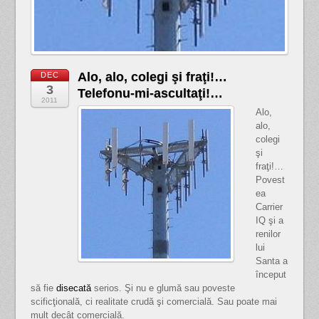
Alo, alo, colegi şi fraţi!…
DEC
3
Telefonu-mi-ascultaţi!…
2011
Alo,
alo,
colegi
şi
fraţi!…
Povest
ea
Carrier
IQ şi a
renilor
lui
Santa a
început
să fie
disecată
serios. Şi nu e glumă sau poveste
scificţională, ci realitate crudă şi comercială. Sau poate mai
mult decât comercială.