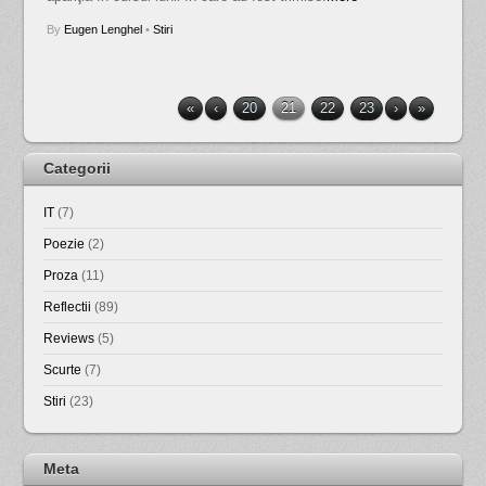
By
Eugen Lenghel
•
Stiri
«
‹
20
21
22
23
›
»
Categorii
IT
(7)
Poezie
(2)
Proza
(11)
Reflectii
(89)
Reviews
(5)
Scurte
(7)
Stiri
(23)
Meta