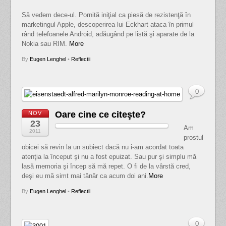
Să vedem dece-ul. Pornită iniţial ca piesă de rezistenţă în
marketingul Apple, descoperirea lui Eckhart ataca în primul
rând telefoanele Android, adăugând pe listă şi aparate de la
Nokia sau RIM.
More
By
Eugen Lenghel
•
Reflectii
0
Oare cine ce citeşte?
NOV
23
Am
2011
prostul
obicei să revin la un subiect dacă nu i-am acordat toata
atenţia la început şi nu a fost epuizat. Sau pur şi simplu mă
lasă memoria şi încep să mă repet. O fi de la vârstă cred,
deşi eu mă simt mai tânăr ca acum doi ani.
More
By
Eugen Lenghel
•
Reflectii
0