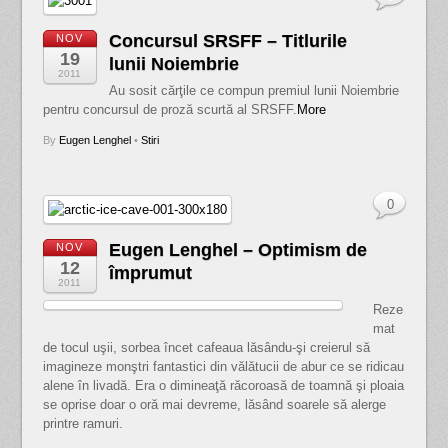
Concursul SRSFF – Titlurile
NOV
19
lunii Noiembrie
2011
Au sosit cărţile ce compun premiul lunii Noiembrie
pentru concursul de proză scurtă al SRSFF.
More
By
Eugen Lenghel
•
Stiri
0
Eugen Lenghel – Optimism de
NOV
12
împrumut
2011
Reze
mat
de tocul uşii, sorbea încet cafeaua lăsându-şi creierul să
imagineze monştri fantastici din vălătucii de abur ce se ridicau
alene în livadă. Era o dimineaţă răcoroasă de toamnă şi ploaia
se oprise doar o oră mai devreme, lăsând soarele să alerge
printre ramuri.