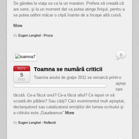
Se gândea la viaţa sa ca la un maraton. Prefera să creadă că
are sens, şi la un moment dat va putea atinge finişul, pentru a
se putea odihni măcar o clipă înainte de a începe altă cursă.
More
By
Eugen Lenghel
•
Proza
0
Toamna se numără criticii
NOV
5
Toamna anului de graţie 2011 se remarcă printr-o
2011
aştep
tare
tăcută. Ce-a făcut unul? Ce-a făcut altul? Ce iepuri or să
scoată din pălărie? Sau cărţi? Căci evenimentul mult aşteptat,
declanşatorul sau catalizatorul emoţiilor din lumea scrisului şi
a cititului este „Gaudeamus”.
More
By
Eugen Lenghel
•
Reflectii