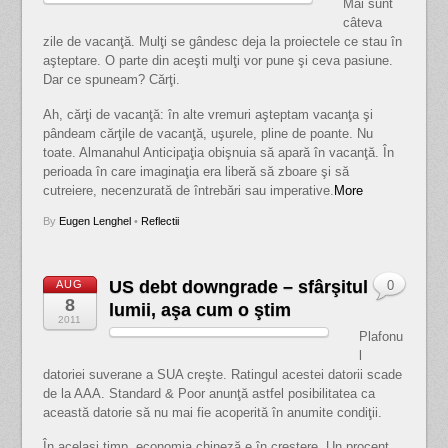
Mai sunt
câteva
zile de vacanţă. Mulţi se gândesc deja la proiectele ce stau în
aşteptare. O parte din aceşti mulţi vor pune şi ceva pasiune.
Dar ce spuneam? Cărţi.
Ah, cărţi de vacanţă: în alte vremuri aşteptam vacanţa şi
pândeam cărţile de vacanţă, uşurele, pline de poante. Nu
toate. Almanahul Anticipaţia obişnuia să apară în vacanţă. În
perioada în care imaginaţia era liberă să zboare şi să
cutreiere, necenzurată de întrebări sau imperative.
More
By
Eugen Lenghel
•
Reflectii
US debt downgrade – sfârşitul
AUG
0
8
lumii, aşa cum o ştim
2011
Plafonu
l
datoriei suverane a SUA creşte. Ratingul acestei datorii scade
de la AAA. Standard & Poor anunţă astfel posibilitatea ca
această datorie să nu mai fie acoperită în anumite condiţii.
În acelaşi timp, economia chineză e în creştere. Un procent