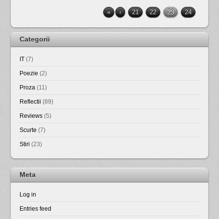
«
‹
21
22
23
24
Categorii
IT
(7)
Poezie
(2)
Proza
(11)
Reflectii
(89)
Reviews
(5)
Scurte
(7)
Stiri
(23)
Meta
Log in
Entries feed