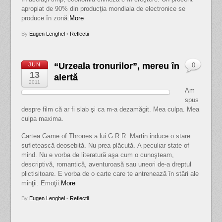
apropiat de 90% din producţia mondiala de electronice se
produce în zonă.
More
By
Eugen Lenghel
•
Reflectii
“Urzeala tronurilor”, mereu în
JUN
0
13
alertă
2011
Am
spus
despre film că ar fi slab şi ca m-a dezamăgit. Mea culpa. Mea
culpa maxima.
Cartea Game of Thrones a lui G.R.R. Martin induce o stare
sufletească deosebită. Nu prea plăcută. A peculiar state of
mind. Nu e vorba de literatură aşa cum o cunoşteam,
descriptivă, romantică, aventuroasă sau uneori de-a dreptul
plictisitoare. E vorba de o carte care te antrenează în stări ale
minţii. Emoţii.
More
By
Eugen Lenghel
•
Reflectii