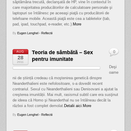
săptămâna trecută, declanşată de HP, vine în contextul în
care majoritatea producătorilor de calculatoare personale şi
laptopuri se întâlnesc pe aceeaşi piaţă cu producătorii de
telefoane mobile. Această piaţă este cea a tabletelor (tab,
pad, ipad, touchpad, e-reader, etc.).
More
By
Eugen Lenghel
•
Reflectii
Teoria de sâmbătă – Sex
AUG
0
28
pentru imunitate
2011
Deşi
oame
nii de știință credeau că moştenirea genetică dinspre
Neanderthalieni este nefolositoare, s-a dovedit recent
contrariul. Sexul cu Neanderthalieni sau Denisovani a ajutat la
creşterea imunității. Mai mult, rasismul subtil care era susţinut
de ideea că Homo şi Neanderthal nu se întâlneau decât la
război a fost complet demolat.
Detalii aici
.
More
By
Eugen Lenghel
•
Reflectii