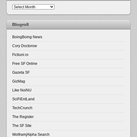
Arhiva
Blogroll
BoingBoing News
Cory Doctorow
Fictiuni.ro
Free SF Online
Gazeta SF
GizMag
Like NoiNU
SciFiEntLand
TechCrunch
The Register
The SF Site
Wolfram|Alpha Search