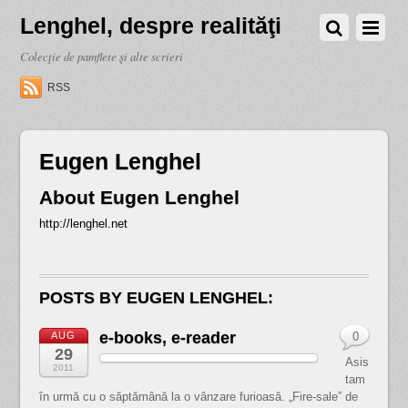
Lenghel, despre realităţi
Colecţie de pamflete şi alte scrieri
RSS
Eugen Lenghel
About
Eugen Lenghel
http://lenghel.net
POSTS BY EUGEN LENGHEL:
e-books, e-reader
AUG
0
29
Asis
2011
tam
în urmă cu o săptămână la o vânzare furioasă. „Fire-sale” de