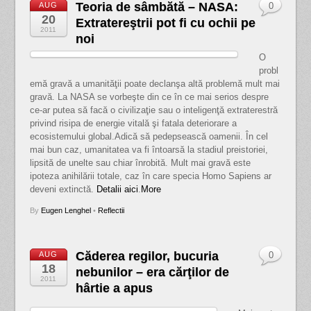
Teoria de sâmbătă – NASA:
AUG
0
20
Extratereştrii pot fi cu ochii pe
2011
noi
O
probl
emă gravă a umanităţii poate declanşa altă problemă mult mai
gravă. La NASA se vorbeşte din ce în ce mai serios despre
ce-ar putea să facă o civilizaţie sau o inteligenţă extraterestră
privind risipa de energie vitală şi fatala deteriorare a
ecosistemului global.
Adică să pedepsească oamenii. În cel
mai bun caz, umanitatea va fi întoarsă la stadiul preistoriei,
lipsită de unelte sau chiar înrobită. Mult mai gravă este
ipoteza anihilării totale, caz în care specia Homo Sapiens ar
deveni extinctă.
Detalii aici
.
More
By
Eugen Lenghel
•
Reflectii
Căderea regilor, bucuria
AUG
0
18
nebunilor – era cărţilor de
2011
hârtie a apus