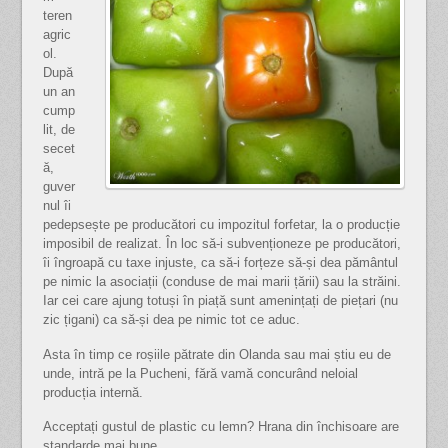
teren
agric
ol.
După
un an
cump
lit, de
secet
ă,
guver
nul îi
pedepsește pe producători cu impozitul forfetar, la o producție
imposibil de realizat. În loc să-i subvenționeze pe producători,
îi îngroapă cu taxe injuste, ca să-i forțeze să-și dea pământul
pe nimic la asociații (conduse de mai marii țării) sau la străini.
Iar cei care ajung totuși în piață sunt amenințați de piețari (nu
zic țigani) ca să-și dea pe nimic tot ce aduc.
Asta în timp ce roșiile pătrate din Olanda sau mai știu eu de
unde, intră pe la Pucheni, fără vamă concurând neloial
producția internă.
Acceptați gustul de plastic cu lemn? Hrana din închisoare are
standarde mai bune.