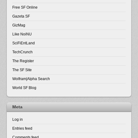
Free SF Online
Gazeta SF
GizMag
Like NoiNU
SciFiEntLand
TechCrunch
The Register
The SF Site
Wolfram|Alpha Search
World SF Blog
Meta
Log in
Entries feed
Comments feed