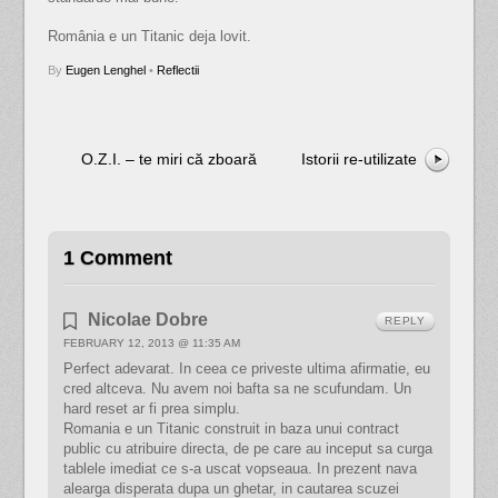
România e un Titanic deja lovit.
By
Eugen Lenghel
•
Reflectii
O.Z.I. – te miri că zboară
Istorii re-utilizate
1 Comment
Nicolae Dobre
REPLY
FEBRUARY 12, 2013 @ 11:35 AM
Perfect adevarat. In ceea ce priveste ultima afirmatie, eu
cred altceva. Nu avem noi bafta sa ne scufundam. Un
hard reset ar fi prea simplu.
Romania e un Titanic construit in baza unui contract
public cu atribuire directa, de pe care au inceput sa curga
tablele imediat ce s-a uscat vopseaua. In prezent nava
alearga disperata dupa un ghetar, in cautarea scuzei