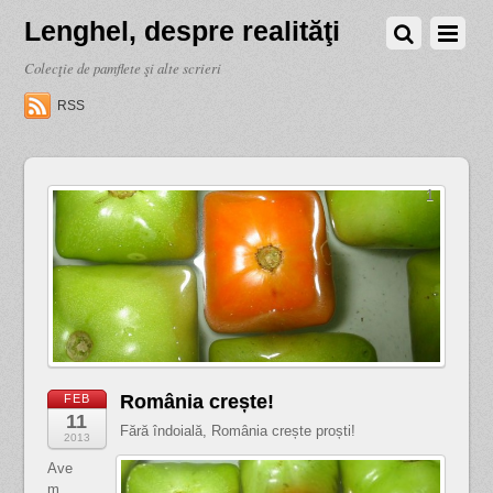
Lenghel, despre realităţi
Colecţie de pamflete şi alte scrieri
RSS
1
România crește!
FEB
11
Fără îndoială, România crește proști!
2013
Ave
m