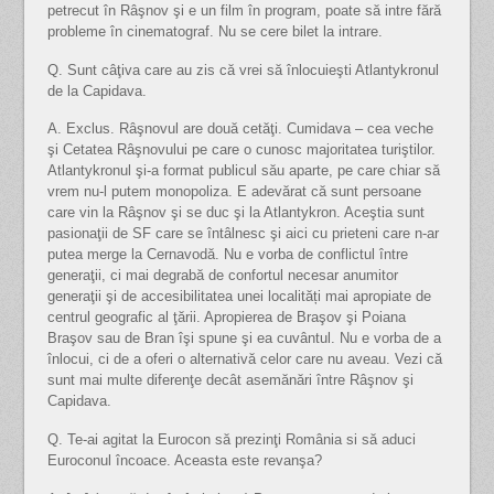
petrecut în Râşnov şi e un film în program, poate să intre fără
probleme în cinematograf. Nu se cere bilet la intrare.
Q. Sunt câţiva care au zis că vrei să înlocuieşti Atlantykronul
de la Capidava.
A. Exclus. Râşnovul are două cetăţi. Cumidava – cea veche
şi Cetatea Râşnovului pe care o cunosc majoritatea turiştilor.
Atlantykronul şi-a format publicul său aparte, pe care chiar să
vrem nu-l putem monopoliza. E adevărat că sunt persoane
care vin la Râşnov şi se duc şi la Atlantykron. Aceştia sunt
pasionaţii de SF care se întâlnesc şi aici cu prieteni care n-ar
putea merge la Cernavodă. Nu e vorba de conflictul între
generaţii, ci mai degrabă de confortul necesar anumitor
generaţii şi de accesibilitatea unei localități mai apropiate de
centrul geografic al ţării. Apropierea de Braşov şi Poiana
Braşov sau de Bran îşi spune şi ea cuvântul. Nu e vorba de a
înlocui, ci de a oferi o alternativă celor care nu aveau. Vezi că
sunt mai multe diferenţe decât asemănări între Râşnov şi
Capidava.
Q. Te-ai agitat la Eurocon să prezinţi România si să aduci
Euroconul încoace. Aceasta este revanşa?