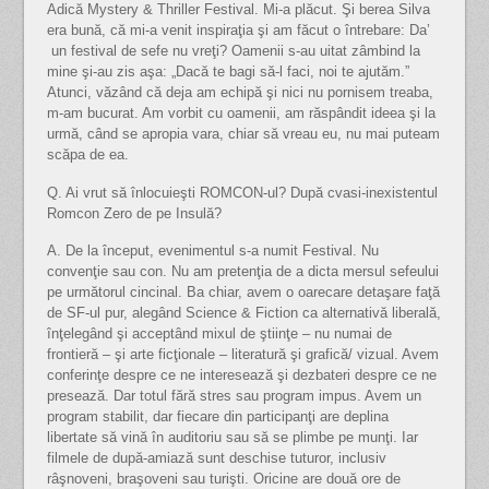
Adică Mystery & Thriller Festival. Mi-a plăcut. Şi berea Silva
era bună, că mi-a venit inspiraţia şi am făcut o întrebare: Da’
un festival de sefe nu vreţi? Oamenii s-au uitat zâmbind la
mine şi-au zis aşa: „Dacă te bagi să-l faci, noi te ajutăm.”
Atunci, văzând că deja am echipă şi nici nu pornisem treaba,
m-am bucurat. Am vorbit cu oamenii, am răspândit ideea şi la
urmă, când se apropia vara, chiar să vreau eu, nu mai puteam
scăpa de ea.
Q. Ai vrut să înlocuieşti ROMCON-ul? După cvasi-inexistentul
Romcon Zero de pe Insulă?
A. De la început, evenimentul s-a numit Festival. Nu
convenţie sau con. Nu am pretenţia de a dicta mersul sefeului
pe următorul cincinal. Ba chiar, avem o oarecare detaşare faţă
de SF-ul pur, alegând Science & Fiction ca alternativă liberală,
înţelegând şi acceptând mixul de ştiinţe – nu numai de
frontieră – şi arte ficţionale – literatură şi grafică/ vizual. Avem
conferinţe despre ce ne interesează şi dezbateri despre ce ne
presează. Dar totul fără stres sau program impus. Avem un
program stabilit, dar fiecare din participanţi are deplina
libertate să vină în auditoriu sau să se plimbe pe munţi. Iar
filmele de după-amiază sunt deschise tuturor, inclusiv
râşnoveni, braşoveni sau turişti. Oricine are două ore de