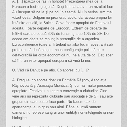
A. […] (pauză de râs în hohote) Prezentarea mea de la
Eurocon a fost o greşeală. Deşi în final a avut un rezultat bun.
Au început să ne ia şi pe noi în seamă. Nu în serios. Am mai
văzut ceva. Bulgarii nu prea erau acolo, dar aveau propria lor
întâlnire anuală, la Balcic. Ceva foarte apropiat de Festivalul
acesta. Foarte departe de Eurocon. Extrem de departe de
ESFS care se ocupă 80% de turism şi sub 10% de SF. De
aceea am decis să renunţ la pretenţiile de a organiza
Euroconference (care ar fi trebuit să aibă loc în acest an) sub
pretextul că după alegeri, noua configuraţie politică este
defavorabilă iar criza economică nu ne ajută deloc. Dar, sper
că într-un viitor apropiat europenii să vină la noi.
Q. Văd că Dănuţ e pe afiş. Colaborezi cu […]?
A. Dragule, colaborez doar cu Primăria Râşnov, Asociaţia
Râşnoveană şi Asociaţia Mioritics. Şi cu mai multe persoane
apropiate. Festivalul nu este o convenţie a cluburilor. Cine
vine aici nu reprezintă cluburile sau asociaţiile de SF sau alte
grupuri din care poate face parte. Nu facem caz de
apartenenţa la un grup sau altul. Până la urmă suntem
oameni, nu reprezentanţi ai unor entităţi non-inteligente şi non-
biologice.