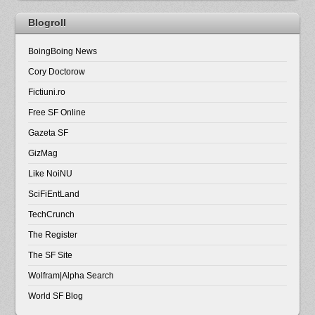
Blogroll
BoingBoing News
Cory Doctorow
Fictiuni.ro
Free SF Online
Gazeta SF
GizMag
Like NoiNU
SciFiEntLand
TechCrunch
The Register
The SF Site
Wolfram|Alpha Search
World SF Blog