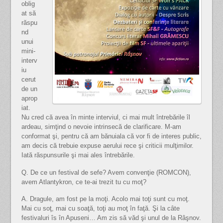
oblig
at să
răspu
nd
unui
mini-
interv
iu
cerut
de un
aprop
iat.
Nu cred că avea în minte interviul, ci mai mult întrebările îl
ardeau, simţind o nevoie intrinsecă de clarificare. M-am
conformat şi, pentru că am bănuiala că vor fi de interes public,
am decis că trebuie expuse aerului rece şi criticii mulţimilor.
Iată răspunsurile şi mai ales întrebările.
Q. De ce un festival de sefe? Avem convenţie (ROMCON),
avem Atlantykron, ce te-ai trezit tu cu moţ?
A. Dragule, am fost pe la moţi. Acolo mai toţi sunt cu moţ.
Mai cu soţ, mai cu soaţă, toţi au moţ în faţă. Şi la câte
festivaluri îs în Apuseni… Am zis să văd şi unul de la Râşnov.