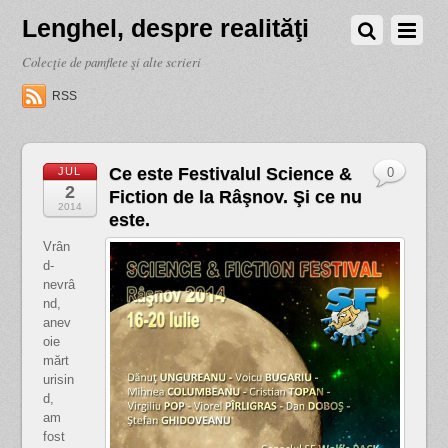
Lenghel, despre realităţi
Colecţie de pamflete şi alte scrieri
RSS
Ce este Festivalul Science &
JUL
0
2
Fiction de la Râşnov. Şi ce nu
2014
este.
Vrân
d-
nevrâ
nd,
anev
oie
mărt
urisin
d,
am
fost