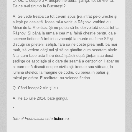
Q. Ok. E despre SF, despre literatură, ştiinţă, tot ce vrei tu.
De ce n-ai ţinut-o la Bucureşti?
A. Se vede treaba că tot ce-am spus ţi-a intrat pe-o ureche şi
a ieşit pe cealaltă. Ideea mi-a venit la Râşnov, vorbind cu
Mihai de la Mioritics. Şi nu putea să fie dezvoltată decât tot la
Râşnov. Şi până la urmă e cea mai faină chestie pentru că e
science fiction să îmbini o vacanţă la munte cu filme SF şi
discuţii cu prietenii sefişti, fără să ne coste prea mult, ba mai
mult, să vedem cărţi noi şi să ne gândim cum scoatem altele.
N-ai cum face asta între două lipăieli după ţânţari sau două
şedinţe de asociaţie şi o dare de seamă a cenzorilor. Habar nu
ai cum e să discuţi despre civilizaţii trecute sau viitoare, la
lumina stelelor, la margine de codru, cu berea în pahar şi
micul pe grătar. E realitate, nu science fiction.
Q. Când începe? Vin şi eu.
A. Pe 16 iulie 2014, bate gongul.
*
Site-ul Festivalului este
fiction.ro
.