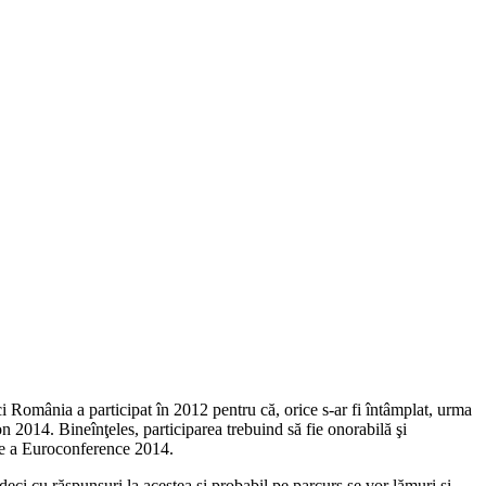
i România a participat în 2012 pentru că, orice s-ar fi întâmplat, urma
con 2014.
Bineînţeles, participarea trebuind să fie onorabilă şi
are a Euroconference 2014.
eci cu răspunsuri la acestea şi probabil pe parcurs se vor lămuri şi