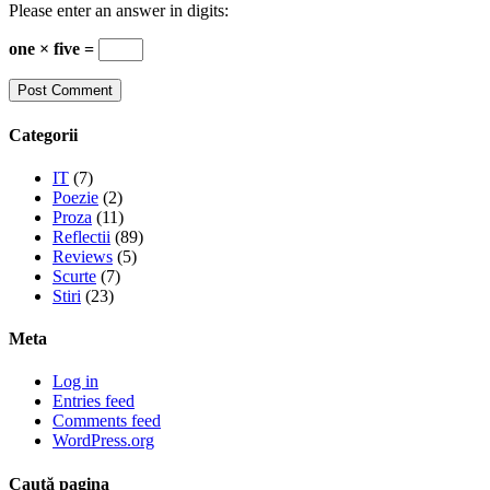
Please enter an answer in digits:
one × five =
Categorii
IT
(7)
Poezie
(2)
Proza
(11)
Reflectii
(89)
Reviews
(5)
Scurte
(7)
Stiri
(23)
Meta
Log in
Entries feed
Comments feed
WordPress.org
Caută pagina