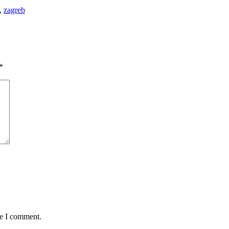
,
zagreb
*
me I comment.