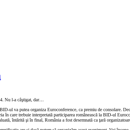
a
. Nu l-a câştigat, dar…
rde BID-ul va putea organiza Euroconference, ca premiu de consolare. Dec
eia în care trebuie interpretată participarea românească la BID-ul Euro
aluată, întărită şi în final, România a fost desemnată ca ţară organizato
mnificaţie are şi dacă putem s­ă organizăm acest eveniment. Voi începe d