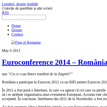
Lenghel, despre realităţi
Colecţie de pamflete şi alte scrieri
RSS
Home
Despre
Contact
May
6
2012
Euroconference 2014 – Români
sau “Cu ce s-au întors românii de la Zagreb?”
România a participat la Eurocon 2012 cu un BID pentru Eurocon 2014
În 2011 a fost pusă o întrebare, la care s-a agreat că cel care va pie
să i se atribuie organizarea unui eveniment European. Aceasta este ch
acceptată. În concluzie, întrebarea din 2011 de la Stockholm, a fost re
Au fost enunţate câteva întrebări simple: ce este Euroconference, ce se