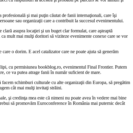
rofesională şi mai puţin căutat de fanii internaţionali, care îşi
oane sau organizaţii care a contribuit la succesul evenimentului.
clară asupra locaţiei şi un buget clar formulat, care aşteaptă
il ca mult mai mulţi doritori să viziteze evenimente conexe care se vor
e care o dorim. E acel catalizator care ne poate ajuta să generăm
m lipi, cu permisiunea bookblog.ro, evenimentul Final Frontier. Putem
e, ce va putea atrage fanii în număr suficient de mare.
ă facem schimburi culturale cu alte organizaţii din Europa, să pregătim
gem cât mai mulţi invitaţi străini.
sonale, şi credinţa mea este că nimeni nu poate avea în vedere mai bine
, va trebui să promovăm Euroconference în România mai puternic decât