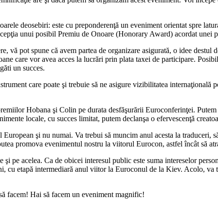
rele deosebiri: este cu preponderenţă un eveniment orientat spre latura p
pţia unui posibil Premiu de Onoare (Honorary Award) acordat unei pers
re, vă pot spune că avem partea de organizare asigurată, o idee destul de 
ane care vor avea acces la lucrări prin plata taxei de participare. Posib
găti un succes.
ument care poate şi trebuie să ne asigure vizibilitatea internaţională p
 premiilor Hobana şi Colin pe durata desfăşurării Euroconferinţei. Pute
mente locale, cu succes limitat, putem declanşa o efervescenţă creatoar
l European şi nu numai. Va trebui să muncim anul acesta la traduceri, s
utea promova evenimentul nostru la viitorul Eurocon, astfel încât să atra
-le şi pe acelea. Ca de obicei interesul public este suma intereselor per
i ani, cu etapă intermediară anul viitor la Euroconul de la Kiev. Acolo
m să facem! Hai să facem un eveniment magnific!