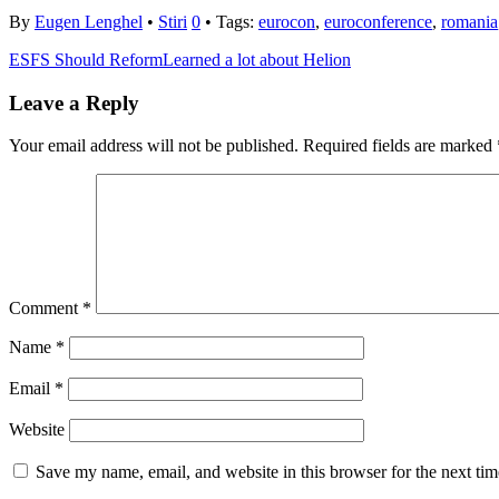
By
Eugen Lenghel
•
Stiri
0
• Tags:
eurocon
,
euroconference
,
romania
ESFS Should Reform
Learned a lot about Helion
Leave a Reply
Your email address will not be published.
Required fields are marked
Comment
*
Name
*
Email
*
Website
Save my name, email, and website in this browser for the next ti