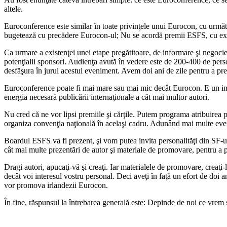
altele.
Euroconference este similar în toate privinţele unui Eurocon, cu următoa
bugetează cu precădere Eurocon-ul; Nu se acordă premii ESFS, cu exce
Ca urmare a existenţei unei etape pregătitoare, de informare şi negocie
potenţialii sponsori. Audienţa avută în vedere este de 200-400 de perso
desfăşura în jurul acestui eveniment. Avem doi ani de zile pentru a pre
Euroconference poate fi mai mare sau mai mic decât Eurocon. E un instr
energia necesară publicării internaţionale a cât mai multor autori.
Nu cred că ne vor lipsi premiile şi cărţile. Putem programa atribuirea
organiza convenţia naţională în acelaşi cadru. Adunând mai multe eveni
Boardul ESFS va fi prezent, şi vom putea invita personalităţi din SF-u
cât mai multe prezentări de autor şi materiale de promovare, pentru a p
Dragi autori, apucaţi-vă şi creaţi. Iar materialele de promovare, creaţi
decât voi interesul vostru personal. Deci aveţi în faţă un efort de do
vor promova irlandezii Eurocon.
În fine, răspunsul la întrebarea generală este: Depinde de noi ce vre