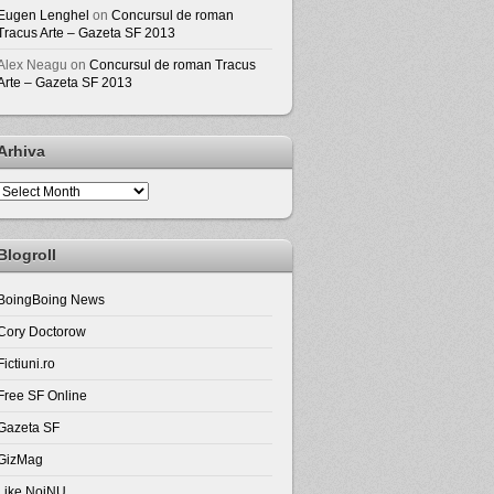
Eugen Lenghel
on
Concursul de roman
Tracus Arte – Gazeta SF 2013
Alex Neagu
on
Concursul de roman Tracus
Arte – Gazeta SF 2013
Arhiva
Arhiva
Blogroll
BoingBoing News
Cory Doctorow
Fictiuni.ro
Free SF Online
Gazeta SF
GizMag
Like NoiNU