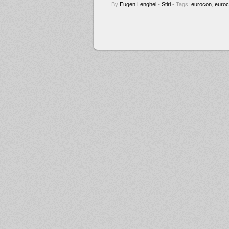
By
Eugen Lenghel
•
Stiri
• Tags:
eurocon
,
euroc