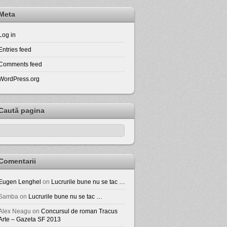
Meta
Log in
Entries feed
Comments feed
WordPress.org
Caută pagina
Comentarii
Eugen Lenghel
on
Lucrurile bune nu se tac …
Samba
on
Lucrurile bune nu se tac …
Alex Neagu
on
Concursul de roman Tracus
Arte – Gazeta SF 2013