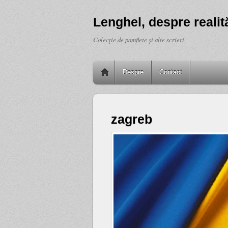
Lenghel, despre realită
Colecţie de pamflete şi alte scrieri
Despre
Contact
zagreb