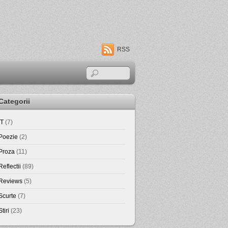
RSS
Categorii
IT
(7)
Poezie
(2)
Proza
(11)
Reflectii
(89)
Reviews
(5)
Scurte
(7)
Stiri
(23)