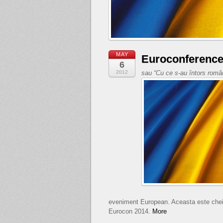
MAY
Euroconference
6
2012
sau “Cu ce s-au întors român
eveniment European. Aceasta este cheia 
Eurocon 2014.
More