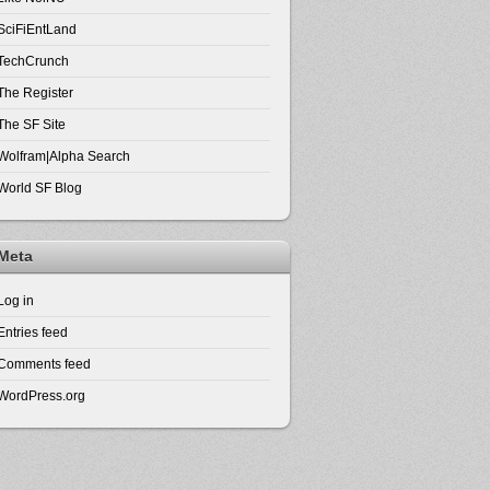
SciFiEntLand
TechCrunch
The Register
The SF Site
Wolfram|Alpha Search
World SF Blog
Meta
Log in
Entries feed
Comments feed
WordPress.org