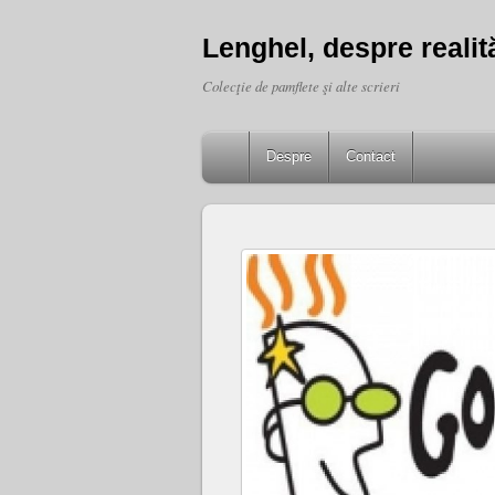
Lenghel, despre realită
Colecţie de pamflete şi alte scrieri
Despre
Contact