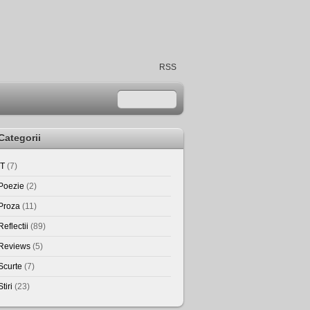
RSS
Categorii
IT
(7)
Poezie
(2)
Proza
(11)
Reflectii
(89)
Reviews
(5)
Scurte
(7)
Stiri
(23)