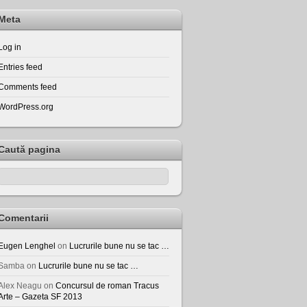
Meta
Log in
Entries feed
Comments feed
WordPress.org
Caută pagina
Comentarii
Eugen Lenghel
on
Lucrurile bune nu se tac …
Samba
on
Lucrurile bune nu se tac …
Alex Neagu
on
Concursul de roman Tracus
Arte – Gazeta SF 2013