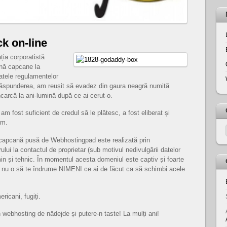
ck on-line
ția corporatistă
rnă capcane la
atele regulamentelor
 răspunderea, am reușit să evadez din gaura neagră numită
rcă la ani-lumină după ce ai cerut-o.
m fost suficient de credul să le plătesc, a fost eliberat și
om.
capcană pusă de Webhostingpad este realizată prin
ului la contactul de proprietar (sub motivul nedivulgării datelor
min și tehnic. În momentul acesta domeniul este captiv și foarte
t nu o să te îndrume NIMENI ce ai de făcut ca să schimbi acele
ricani, fugiți.
webhosting de nădejde și putere-n taste! La mulți ani!