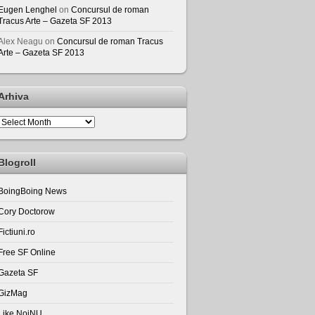
Eugen Lenghel
on
Concursul de roman
Tracus Arte – Gazeta SF 2013
Alex Neagu
on
Concursul de roman Tracus
Arte – Gazeta SF 2013
Arhiva
Arhiva
Blogroll
BoingBoing News
Cory Doctorow
Fictiuni.ro
Free SF Online
Gazeta SF
GizMag
Like NoiNU