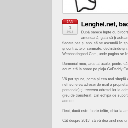
JAN
Lenghel.net, ba
1
2013
După oarece lupte cu birocra
americană, gata să-ți aștea
fiecare pas și apoi să se ascundă în sp
și contractelor semnate, declinându-și
Webhostingpad.Com, unde pagina se înca
Domeniul meu, arestat acolo, pentru că a
acum stă la soare pe plaja GoDaddy.C
Vă pot spune, prima și cea mai simplă 
neînscrierea adresei de mail a proprietar
personale) și trecerea adresei lor la ad
greu de transferat. Din echipa de supor
adrese.
Deci, dacă este foarte ieftin, chiar la ame
Cât despre 2013, să vă dea anul nou un 