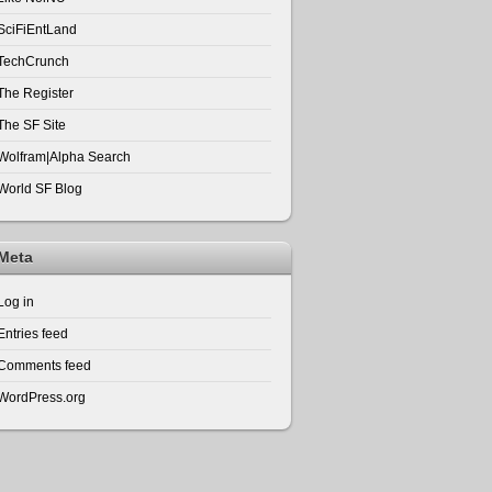
SciFiEntLand
TechCrunch
The Register
The SF Site
Wolfram|Alpha Search
World SF Blog
Meta
Log in
Entries feed
Comments feed
WordPress.org