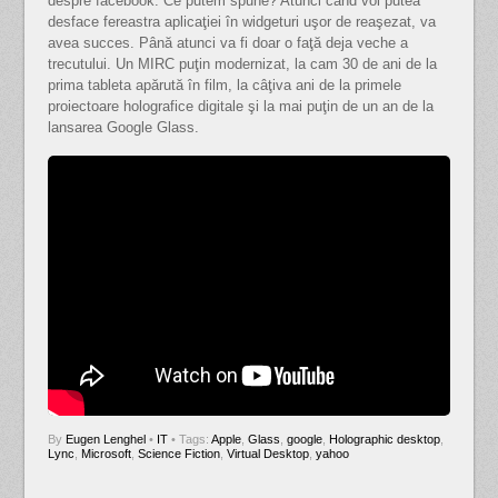
despre facebook. Ce putem spune? Atunci când voi putea
desface fereastra aplicaţiei în widgeturi uşor de reaşezat, va
avea succes. Până atunci va fi doar o faţă deja veche a
trecutului. Un MIRC puţin modernizat, la cam 30 de ani de la
prima tableta apărută în film, la câţiva ani de la primele
proiectoare holografice digitale şi la mai puţin de un an de la
lansarea Google Glass.
By
Eugen Lenghel
•
IT
• Tags:
Apple
,
Glass
,
google
,
Holographic desktop
,
Lync
,
Microsoft
,
Science Fiction
,
Virtual Desktop
,
yahoo