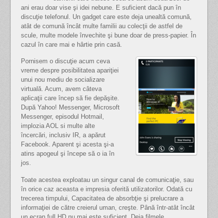
ani erau doar vise şi idei nebune. E suficient dacă pun în
discuţie telefonul. Un gadget care este deja unealtă comună,
atât de comună încât multe familii au colecţii de astfel de
scule, multe modele învechite şi bune doar de press-papier. În
cazul în care mai e hârtie prin casă.
Pornisem o discuţie acum ceva
vreme despre posibilitatea apariţiei
unui nou mediu de socializare
virtuală. Acum, avem câteva
aplicaţii care încep să fie depăşite.
După Yahoo! Messenger, Microsoft
Messenger, episodul Hotmail,
implozia AOL si multe alte
încercări, inclusiv IR, a apărut
Facebook. Aparent şi acesta şi-a
atins apogeul şi începe să o ia în
jos.
Toate acestea exploatau un singur canal de comunicaţie, sau
în orice caz aceasta e impresia oferită utilizatorilor. Odată cu
trecerea timpului, Capacitatea de absorbţie şi prelucrare a
informaţiei de către creierul uman, creşte. Până într-atât încât
un ecran full HD nu mai este suficient. Deja filmele