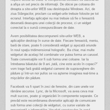
a afişa un set precis de informaţii. De obicei pe coloana din
dreapta a site-urilor WEB sau desktopului Windows. Azi, de
ziua Stângacilor, proclam ca widget-urile trebuie folosite pe tot
ecranul. Interfaţa aplicaţiei nu mai trebuie să fie o fereastră
desenată deasupra unei colecţii de procese, ci un widget
conectat la o sursă corespunzătoare de date.
Avem posibilitatea descompunerii site-urilor WEB, a
aplicaţiilor desktop în surse de date. Fiecare fereastră, meniu,
bară de stare, poate fi considerată widget şi aşezată oriunde
în noul spaţiu tridimensional holografic. Ba chiar, mai multe
widgeturi de acelaşi fel combinate vor putea forma un carusel.
Toate conversaţiile vor fi sub forma unei coloane. Iar la
întrebarea băiatului de 9 ani „tată, cine este acolo în copaci?”
vom trage fară grabă widgetul camerei de supraveghere din
pădure şi într-un nor pufos se va aşterne imaginea real-time a
mişcărilor din pădure.
Facebook va fi spart în zeci de ferestre, din care unele vor
rămâne ascunse. Lync, de la Microsoft, va avea ceva mai
mult succes, poate şi organizării în componente separate. Ce
prevăd este recombinarea diverselor aplicaţii de comunicare
sub forma unei colecţii de widgeturi, cu surse variate de
provenienţă a informaţiilor. Vor pluti spectaculos în aerul