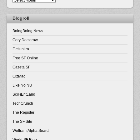
Blogroll
BoingBoing News
Cory Doctorow
Fictiuni.ro
Free SF Online
Gazeta SF
GizMag
Like NoiNU
SciFiEntLand
TechCrunch
The Register
The SF Site
Wolfram|Alpha Search
World SF Blog