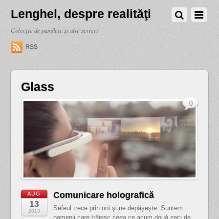
Lenghel, despre realităţi
Colecţie de pamflete şi alte scrieri
RSS
Glass
0
Comunicare holografică
AUG
13
Sefeul trece prin noi şi ne depăşeşte. Suntem
2013
oamenii care trăiesc ceea ce acum două zeci de