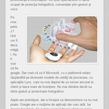
ocupat de proiecţia holografică, comandate prin gesturi şi
voce.
Pe
cine
parie
z?
Unii
vor fi
deza
măgiţ
i. Aş
fi
vrut
să fie
google. Dar cred că va fi Microsoft, cu o platformă relativ
răspândită pe diversele modele de unităţi de procesare, cu
aplicaţiile Lync, care nu mai depind de un server ancorat la
client şi baza mare de licenţiere. Nu mai rămâne decât sa
ofere gratuit şi proiectoare holografice.
Apple are prototipuri, dar a început sa demonstreze ca nu mai
poate. Google are o mulţime de aplicaţii dar cam atât. Iar