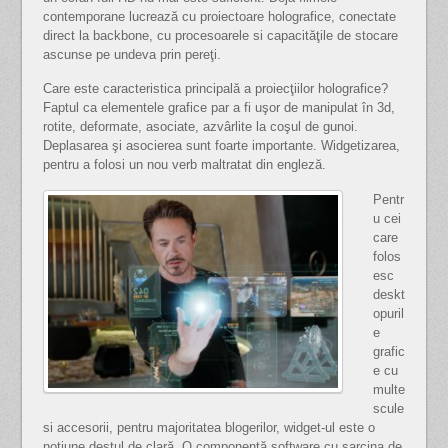
contemporane lucrează cu proiectoare holografice, conectate
direct la backbone, cu procesoarele si capacităţile de stocare
ascunse pe undeva prin pereţi.
Care este caracteristica principală a proiecţiilor holografice?
Faptul ca elementele grafice par a fi uşor de manipulat în 3d,
rotite, deformate, asociate, azvârlite la coşul de gunoi.
Deplasarea şi asocierea sunt foarte importante. Widgetizarea,
pentru a folosi un nou verb maltratat din engleză.
Pentr
u cei
care
folos
esc
deskt
opuril
e
grafic
e cu
multe
scule
si accesorii, pentru majoritatea blogerilor, widget-ul este o
noţiune destul de clară. O componentă software cu sarcina de