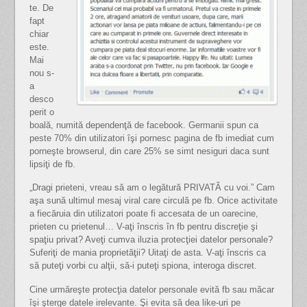
te. De
fapt
chiar
este.
Mai
nou s-
a
desco
perit o
boală, numită dependenţă de facebook. Germanii spun ca
peste 70% din utilizatori îşi pornesc pagina de fb imediat cum
porneşte browserul, din care 25% se simt nesiguri daca sunt
lipsiţi de fb.
„Dragi prieteni, vreau să am o legătură PRIVATĂ cu voi.” Cam
aşa sună ultimul mesaj viral care circulă pe fb. Orice activitate
a fiecăruia din utilizatori poate fi accesata de un oarecine,
prieten cu prietenul… V-aţi înscris în fb pentru discreţie şi
spaţiu privat? Aveţi cumva iluzia protecţiei datelor personale?
Suferiţi de mania proprietăţii? Uitaţi de asta. V-aţi înscris ca
să puteţi vorbi cu alţii, să-i puteţi spiona, interoga discret.
Cine urmăreşte protecţia datelor personale evită fb sau măcar
îşi şterge datele irelevante. Şi evita să dea like-uri pe