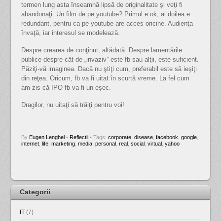
termen lung asta înseamnă lipsă de originalitate şi veţi fi
abandonaţi. Un film de pe youtube? Primul e ok, al doilea e
redundant, pentru ca pe youtube are acces oricine. Audienţa
învaţă, iar interesul se modelează.
Despre crearea de conţinut, altădată. Despre lamentările
publice despre cât de „invaziv” este fb sau alţii, este suficient.
Păziţi-vă imaginea. Dacă nu ştiţi cum, preferabil este să ieşiţi
din reţea. Oricum, fb va fi uitat în scurtă vreme. La fel cum
am zis că IPO fb va fi un eşec.
Dragilor, nu uitaţi să trăiţi pentru voi!
By
Eugen Lenghel
•
Reflectii
• Tags:
corporate
,
disease
,
facebook
,
google
,
internet
,
life
,
marketing
,
media
,
personal
,
real
,
social
,
virtual
,
yahoo
Categorii
IT
(7)