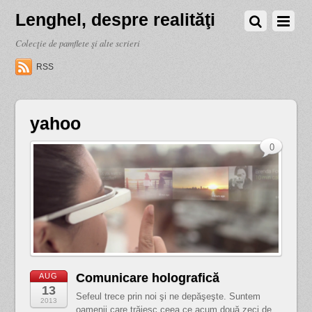
Lenghel, despre realităţi
Colecţie de pamflete şi alte scrieri
RSS
yahoo
0
Comunicare holografică
AUG
13
Sefeul trece prin noi şi ne depăşeşte. Suntem
2013
oamenii care trăiesc ceea ce acum două zeci de