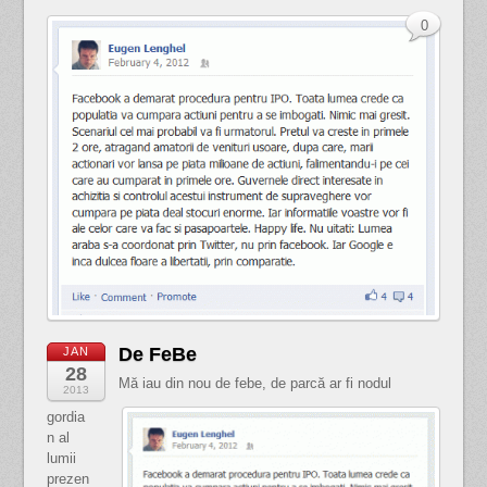
0
De FeBe
JAN
28
Mă iau din nou de febe, de parcă ar fi nodul
2013
gordia
n al
lumii
prezen