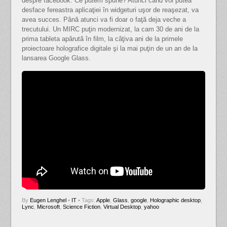
despre facebook. Ce putem spune? Atunci când voi putea
desface fereastra aplicaţiei în widgeturi uşor de reaşezat, va
avea succes. Până atunci va fi doar o faţă deja veche a
trecutului. Un MIRC puţin modernizat, la cam 30 de ani de la
prima tableta apărută în film, la câţiva ani de la primele
proiectoare holografice digitale şi la mai puţin de un an de la
lansarea Google Glass.
By
Eugen Lenghel
•
IT
• Tags:
Apple
,
Glass
,
google
,
Holographic desktop
,
Lync
,
Microsoft
,
Science Fiction
,
Virtual Desktop
,
yahoo