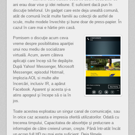
ani erau doar vise şi idei nebune. E suficient dacă pun în
discuţie telefonul. Un gadget care este deja unealtă comună,
atât de comună încât multe familii au colecţii de astfel de
scule, multe modele învechite şi bune doar de press-papier. În
cazul în care mai e hârtie prin casă.
Pornisem o discuţie acum ceva
vreme despre posibilitatea apariţiei
unui nou mediu de socializare
virtuală. Acum, avem câteva
aplicaţii care încep să fie depăşite.
După Yahoo! Messenger, Microsoft
Messenger, episodul Hotmail,
implozia AOL si multe alte
încercări, inclusiv IR, a apărut
Facebook. Aparent şi acesta şi-a
atins apogeul şi începe să o ia în
jos.
Toate acestea exploatau un singur canal de comunicaţie, sau
în orice caz aceasta e impresia oferită utilizatorilor. Odată cu
trecerea timpului, Capacitatea de absorbţie şi prelucrare a
informaţiei de către creierul uman, creşte. Până într-atât încât
un ecran full HD nu mai este suficient. Deja filmele