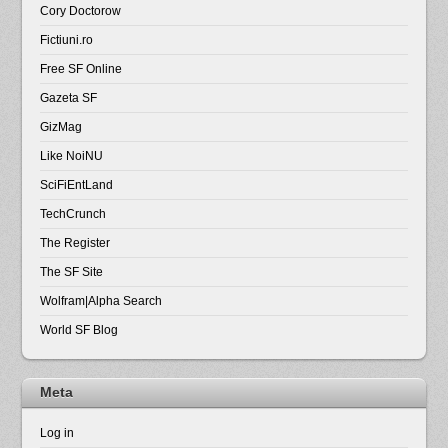
Cory Doctorow
Fictiuni.ro
Free SF Online
Gazeta SF
GizMag
Like NoiNU
SciFiEntLand
TechCrunch
The Register
The SF Site
Wolfram|Alpha Search
World SF Blog
Meta
Log in