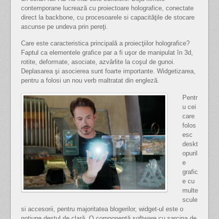
contemporane lucrează cu proiectoare holografice, conectate
direct la backbone, cu procesoarele si capacităţile de stocare
ascunse pe undeva prin pereţi.
Care este caracteristica principală a proiecţiilor holografice?
Faptul ca elementele grafice par a fi uşor de manipulat în 3d,
rotite, deformate, asociate, azvârlite la coşul de gunoi.
Deplasarea şi asocierea sunt foarte importante. Widgetizarea,
pentru a folosi un nou verb maltratat din engleză.
Pentr
u cei
care
folos
esc
deskt
opuril
e
grafic
e cu
multe
scule
si accesorii, pentru majoritatea blogerilor, widget-ul este o
noţiune destul de clară. O componentă software cu sarcina de