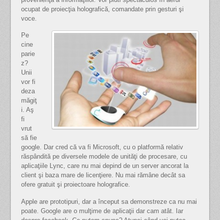
ocupat de proiecţia holografică, comandate prin gesturi şi
voce.
Pe
cine
parie
z?
Unii
vor fi
deza
măgiţ
i. Aş
fi
vrut
să fie
google. Dar cred că va fi Microsoft, cu o platformă relativ
răspândită pe diversele modele de unităţi de procesare, cu
aplicaţiile Lync, care nu mai depind de un server ancorat la
client şi baza mare de licenţiere. Nu mai rămâne decât sa
ofere gratuit şi proiectoare holografice.
Apple are prototipuri, dar a început sa demonstreze ca nu mai
poate. Google are o mulţime de aplicaţii dar cam atât. Iar