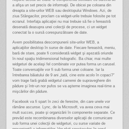
a afişa un set precis de informaţii. De obicei pe coloana din
dreapta a site-urilor WEB sau desktopului Windows. Azi, de
ziua Stângacilor, proclam ca widget-urile trebuie folosite pe tot
ecranul. Interfaţa aplicaţiei nu mai trebuie să fie o fereastră
desenată deasupra unei colecţii de procese, ci un widget
conectat la o sursă corespunzătoare de date.
Avem posibilitatea descompunerii site-urilor WEB, a
aplicaţiilor desktop în surse de date. Fiecare fereastră, meniu,
bară de stare, poate fi considerată widget şi aşezată oriunde
în noul spaţiu tridimensional holografic. Ba chiar, mai multe
widgeturi de acelaşi fel combinate vor putea forma un carusel.
Toate conversaţiile vor fi sub forma unei coloane. Iar la
întrebarea băiatului de 9 ani „tată, cine este acolo în copaci?”
vom trage fară grabă widgetul camerei de supraveghere din
pădure şi într-un nor pufos se va aşterne imaginea real-time a
mişcărilor din pădure.
Facebook va fi spart în zeci de ferestre, din care unele vor
rămâne ascunse. Lync, de la Microsoft, va avea ceva mai
mult succes, poate şi organizării în componente separate. Ce
prevăd este recombinarea diverselor aplicaţii de comunicare
sub forma unei colecţii de widgeturi, cu surse variate de
provenienţă a informaţiilor. Vor pluti spectaculos în aerul