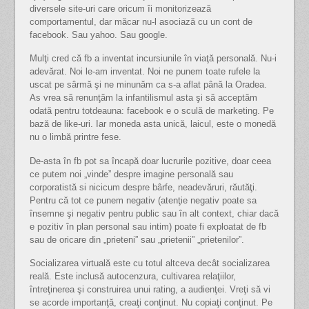
diversele site-uri care oricum îi monitorizează
comportamentul, dar măcar nu-l asociază cu un cont de
facebook. Sau yahoo. Sau google.
Mulţi cred că fb a inventat incursiunile în viaţă personală. Nu-i
adevărat. Noi le-am inventat. Noi ne punem toate rufele la
uscat pe sârmă şi ne minunăm ca s-a aflat până la Oradea.
As vrea să renunţăm la infantilismul asta şi să acceptăm
odată pentru totdeauna: facebook e o sculă de marketing. Pe
bază de like-uri. Iar moneda asta unică, laicul, este o monedă
nu o limbă printre fese.
De-asta în fb pot sa încapă doar lucrurile pozitive, doar ceea
ce putem noi „vinde” despre imagine personală sau
corporatistă si nicicum despre bârfe, neadevăruri, răutăţi.
Pentru că tot ce punem negativ (atenţie negativ poate sa
însemne şi negativ pentru public sau în alt context, chiar dacă
e pozitiv în plan personal sau intim) poate fi exploatat de fb
sau de oricare din „prieteni” sau „prietenii” „prietenilor”.
Socializarea virtuală este cu totul altceva decât socializarea
reală. Este inclusă autocenzura, cultivarea relaţiilor,
întreţinerea şi construirea unui rating, a audienţei. Vreţi să vi
se acorde importanţă, creaţi conţinut. Nu copiaţi conţinut. Pe