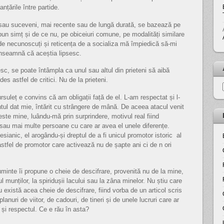
nțările între partide.
i sau suceveni, mai recente sau de lungă durată, se bazează pe
e bun simț și de ce nu, pe obiceiuri comune, pe modalități similare
de necunoscuți și reticența de a socializa mă împiedică să-mi
 înseamnă că aceștia lipsesc.
, se poate întâmpla ca unul sau altul din prieteni să aibă
s astfel de critici. Nu de la prieteni.
suleț e convins că am obligații față de el. L-am respectat și l-
tul dat mie, întărit cu strângere de mână. De aceea atacul venit
este mine, luându-mă prin surprindere, motivul real fiind
 sau mai multe persoane cu care ar avea el unele diferențe.
esianic, el arogându-și dreptul de a fi unicul promotor istoric al
tfel de promotor care activează nu de șapte ani ci de n ori
cuminte îi propune o cheie de descifrare, provenită nu de la mine,
ul munților, la spiridușii lacului sau la zâna minelor. Nu știu care
 există acea cheie de descifrare, fiind vorba de un articol scris
planuri de viitor, de cadouri, de tineri și de unele lucruri care ar
 și respectul. Ce e rău în asta?