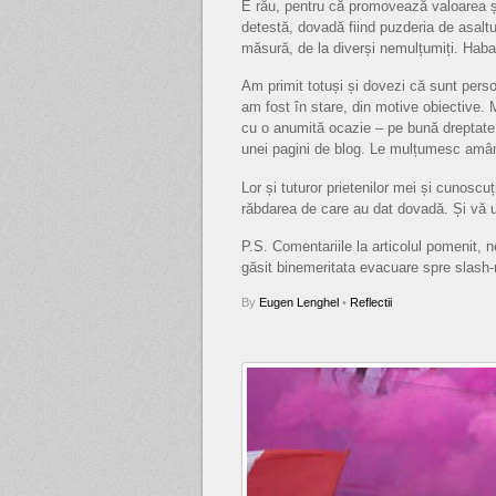
E rău, pentru că promovează valoarea și 
detestă, dovadă fiind puzderia de asaltu
măsură, de la diverși nemulțumiți. Hab
Am primit totuși și dovezi că sunt perso
am fost în stare, din motive obiective. 
cu o anumită ocazie – pe bună dreptate –
unei pagini de blog. Le mulțumesc amâ
Lor și tuturor prietenilor mei și cunoscuț
răbdarea de care au dat dovadă. Și vă ure
P.S. Comentariile la articolul pomenit, 
găsit binemeritata evacuare spre slash-n
By
Eugen Lenghel
•
Reflectii