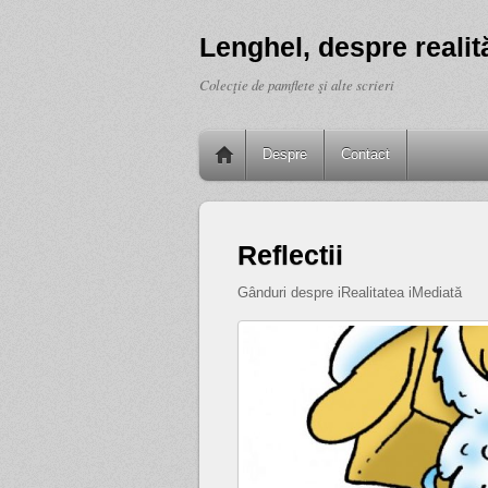
Lenghel, despre realită
Colecţie de pamflete şi alte scrieri
Despre
Contact
Reflectii
Gânduri despre iRealitatea iMediată