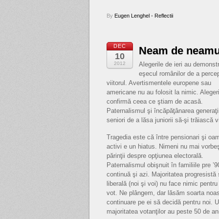
By
Eugen Lenghel
•
Reflectii
DEC
Neam de neamul
10
2012
Alegerile de ieri au demonst
eşecul românilor de a perce
viitorul. Avertismentele europene sau
americane nu au folosit la nimic. Aleger
confirmă ceea ce ştiam de acasă.
Paternalismul şi încăpăţânarea generaţii
seniori de a lăsa juniorii să-şi trăiască v
Tragedia este că între pensionari şi oa
activi e un hiatus. Nimeni nu mai vorbe
părinţii despre opţiunea electorală.
Paternalismul obişnuit în familiile pre ’9
continuă şi azi. Majoritatea progresistă 
liberală (noi şi voi) nu face nimic pent
vot. Ne plângem, dar lăsăm soarta noast
continuare pe ei să decidă pentru noi. 
majoritatea votanţilor au peste 50 de an