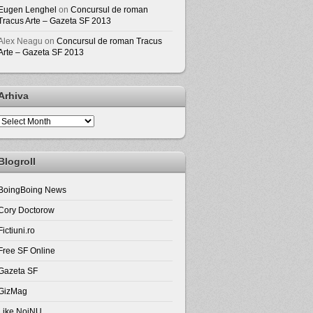
Eugen Lenghel
on
Concursul de roman
Tracus Arte – Gazeta SF 2013
Alex Neagu
on
Concursul de roman Tracus
Arte – Gazeta SF 2013
Arhiva
Arhiva
Blogroll
BoingBoing News
Cory Doctorow
Fictiuni.ro
Free SF Online
Gazeta SF
GizMag
Like NoiNU