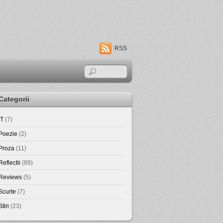
RSS
Categorii
IT
(7)
Poezie
(2)
Proza
(11)
Reflectii
(89)
Reviews
(5)
Scurte
(7)
Stiri
(23)