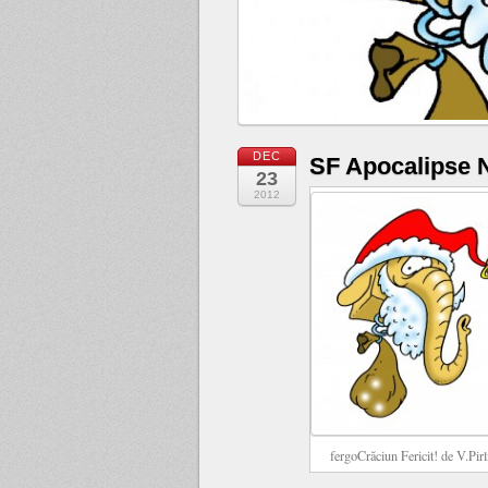
DEC
SF Apocalipse
23
2012
fergoCrăciun Fericit! de V.Pirl