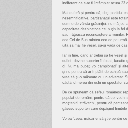
indiferent ce s-ar fi întâmplat acum 23 
Mai suferă şi pentru că, deşi partidul es
nesemnificative, partizanatul este total
demne de vârsta grădiniţei: nu mă joc 
capacitate dezbinatorie cel puţin la fel
sau frăţeasca recunoaştere a rromilor. 
dea Cel de Sus mintea cea de pe urmă. Fr
uită să mai fie vesel, să-şi vadă de cas
Iar în fine, când ar trebui să fie vesel
suflet, devine suporter înfocat, fanatic
o!. Nu mai pupaţi voi campionat!” şi al
şi nu pentru că ar fi plătit de echipă s
vrea să şi-o măsoare cu un adversar. Sup
căutând mereu din ochi un spectator suf
De ce spuneam că sefeul românesc repet
populat de români, pentru că cei vechi su
moştenirii străvechi, pentru că partizana
găsesc suporteri care depăşind limitele 
Vorba ‘ceea, măcar ei să ştie pentru ce s