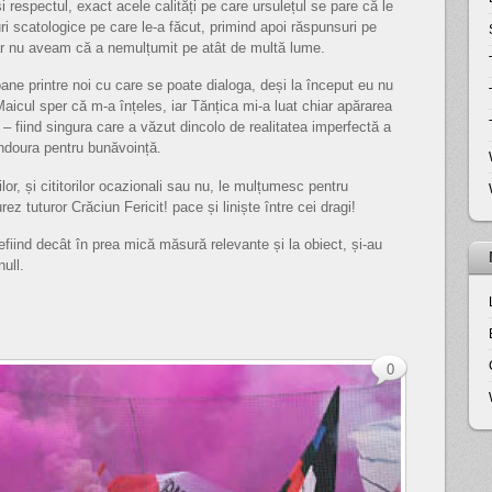
respectul, exact acele calități pe care ursulețul se pare că le
ri scatologice pe care le-a făcut, primind apoi răspunsuri pe
ar nu aveam că a nemulțumit pe atât de multă lume.
ane printre noi cu care se poate dialoga, deși la început eu nu
Maicul sper că m-a înțeles, iar Tănțica mi-a luat chiar apărarea
 fiind singura care a văzut dincolo de realitatea imperfectă a
ndoura pentru bunăvoință.
ilor, și cititorilor ocazionali sau nu, le mulțumesc pentru
z tuturor Crăciun Fericit! pace și liniște între cei dragi!
nefiind decât în prea mică măsură relevante și la obiect, și-au
ull.
0