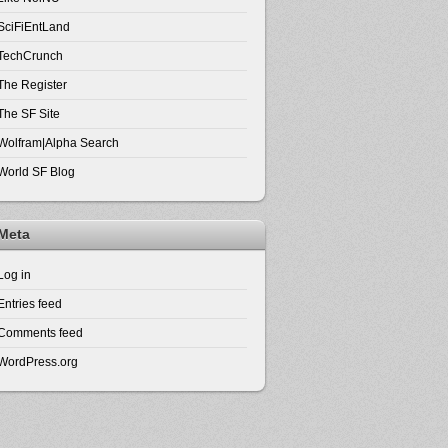
SciFiEntLand
TechCrunch
The Register
The SF Site
Wolfram|Alpha Search
World SF Blog
Meta
Log in
Entries feed
Comments feed
WordPress.org