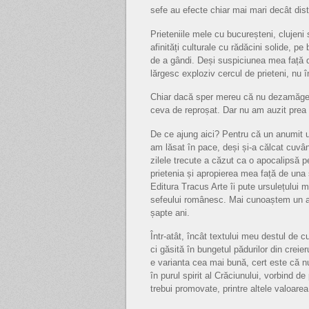
sefe au efecte chiar mai mari decât dista
Prieteniile mele cu bucureșteni, clujen
afinități culturale cu rădăcini solide, p
de a gândi. Deși suspiciunea mea față 
lărgesc exploziv cercul de prieteni, nu
Chiar dacă sper mereu că nu dezamăgesc
ceva de reproșat. Dar nu am auzit prea de
De ce ajung aici? Pentru că un anumit ur
am lăsat în pace, deși și-a călcat cuvân
zilele trecute a căzut ca o apocalipsă p
prietenia și apropierea mea față de una
Editura Tracus Arte îi pute ursulețului m
sefeului românesc. Mai cunoaștem un as
șapte ani.
Într-atât, încât textului meu destul de 
ci găsită în bungetul pădurilor din creier
e varianta cea mai bună, cert este că nu
în purul spirit al Crăciunului, vorbind de 
trebui promovate, printre altele valoarea