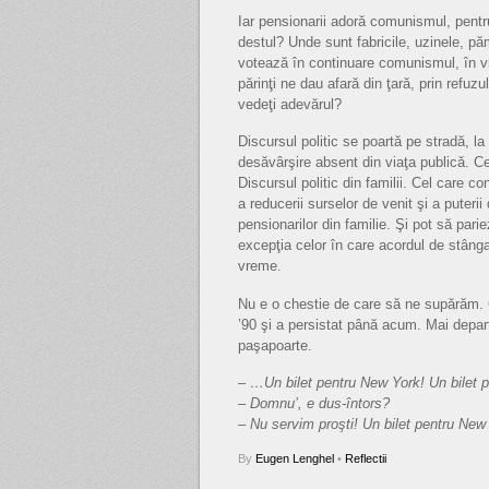
Iar pensionarii adoră comunismul, pentr
destul? Unde sunt fabricile, uzinele, pă
votează în continuare comunismul, în vr
părinţi ne dau afară din ţară, prin refu
vedeţi adevărul?
Discursul politic se poartă pe stradă, l
desăvârşire absent din viaţa publică. C
Discursul politic din familii. Cel care c
a reducerii surselor de venit şi a puteri
pensionarilor din familie. Şi pot să pari
excepţia celor în care acordul de stânga
vreme.
Nu e o chestie de care să ne supărăm. C
’90 şi a persistat până acum. Mai depa
paşapoarte.
– …Un bilet pentru New York! Un bilet
– Domnu’, e dus-întors?
– Nu servim proşti! Un bilet pentru Ne
By
Eugen Lenghel
•
Reflectii