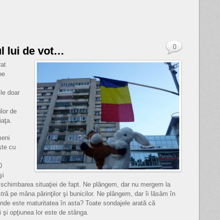
0
 lui de vot…
rat
pe
ile doar
lor de
iaţa.
meni
şte cu
0
şi
ru schimbarea situaţiei de fapt. Ne plângem, dar nu mergem la
ră pe mâna părinţilor şi bunicilor. Ne plângem, dar îi lăsăm în
Unde este maturitatea în asta? Toate sondajele arată că
i şi opţiunea lor este de stânga.