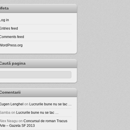
Meta
Log in
Entries feed
Comments feed
WordPress.org
Caută pagina
Comentarii
Eugen Lenghel
on
Lucrurile bune nu se tac …
Samba
on
Lucrurile bune nu se tac …
Alex Neagu
on
Concursul de roman Tracus
Arte – Gazeta SF 2013