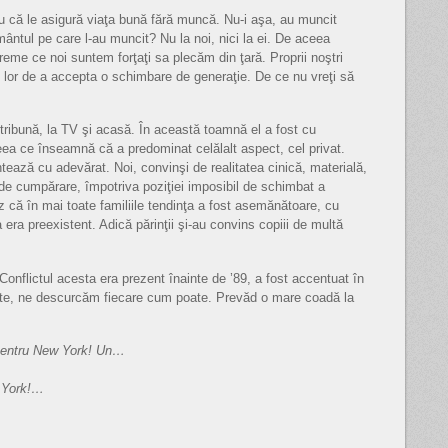
u că le asigură viaţa bună fără muncă. Nu-i aşa, au muncit
mântul pe care l-au muncit? Nu la noi, nici la ei. De aceea
eme ce noi suntem forţaţi sa plecăm din ţară. Proprii noştri
zul lor de a accepta o schimbare de generaţie. De ce nu vreţi să
a tribună, la TV şi acasă. În această toamnă el a fost cu
eea ce înseamnă că a predominat celălalt aspect, cel privat.
ontează cu adevărat. Noi, convinşi de realitatea cinică, materială,
i de cumpărare, împotriva poziţiei imposibil de schimbat a
ez că în mai toate familiile tendinţa a fost asemănătoare, cu
 era preexistent. Adică părinţii şi-au convins copiii de multă
onflictul acesta era prezent înainte de ’89, a fost accentuat în
rte, ne descurcăm fiecare cum poate. Prevăd o mare coadă la
 pentru New York! Un…
w York!…