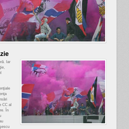
zie
ă. Iar
ţie,
l
enţiale
enţa
nsări
de CC al
e. În
u
au
uşescu