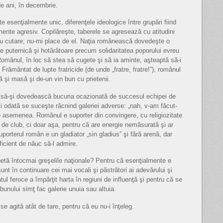
de ani, în decembrie.
te esenţialmente unic, diferenţele ideologice între grupări fiind
mente agresiv. Copilăreşte, taberele se agresează cu atitudini
cu cutare; nu-mi place de el. Naţia românească dovedeşte o
 de puternică şi hotărâtoare precum solidaritatea poporului evreu
Românul, în loc să stea să cugete şi să ia aminte, aşteaptă să-i
ământat de lupte fratricide (de unde „fratre, fratre!”), românul
ă şi masă şi de-un vin bun cu prietenii.
 şi să-şi dovedească bucuria ocazionată de succesul echipei de
 şi odată se suceşte răcnind galeriei adverse: „nah, v-am făcut-
te asemenea. Românul e suporter din convingere, cu religiozitate
au de club, ci doar aşa, pentru că are energie nemăsurată şi ar
orterul român e un gladiator „sin gladius” şi fără arenă, dar
icient de năuc să-l admire.
ă întocmai greşelile naţionale? Pentru că esenţialmente e
nt în continuare cei mai vocali şi păstrători ai adevărului şi
tul feroce a împărţit harta în regiuni de influenţă şi pentru că se
bunului simţ fac galerie unuia sau altuia.
e agită atât de tare, pentru că eu nu-i înţeleg.