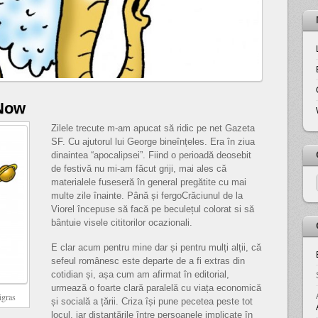
 Now
Zilele trecute m-am apucat să ridic pe net Gazeta
SF. Cu ajutorul lui George bineînțeles. Era în ziua
dinaintea “apocalipsei”. Fiind o perioadă deosebit
de festivă nu mi-am făcut griji, mai ales că
materialele fuseseră în general pregătite cu mai
multe zile înainte. Până și fergoCrăciunul de la
Viorel începuse să facă pe beculețul colorat si să
bântuie visele cititorilor ocazionali.
E clar acum pentru mine dar și pentru mulți alții, că
sefeul românesc este departe de a fi extras din
cotidian și, așa cum am afirmat în editorial,
urmează o foarte clară paralelă cu viața economică
igras
și socială a țării. Criza își pune pecetea peste tot
locul, iar distanțările între persoanele implicate în