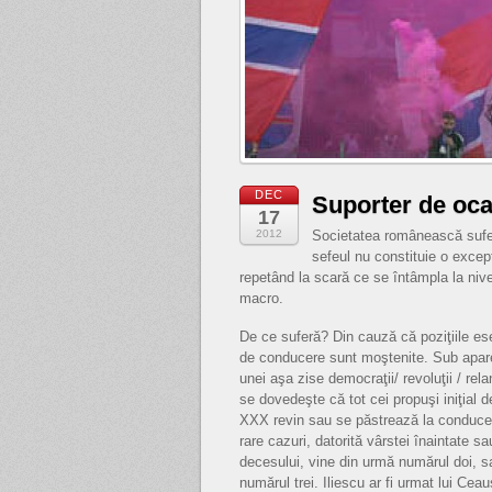
DEC
Suporter de oca
17
2012
Societatea românească sufer
sefeul nu constituie o excep
repetând la scară ce se întâmpla la nive
macro.
De ce suferă? Din cauză că poziţiile es
de conducere sunt moştenite. Sub apar
unei aşa zise democraţii/ revoluţii / rela
se dovedeşte că tot cei propuşi iniţial 
XXX revin sau se păstrează la conducer
rare cazuri, datorită vârstei înaintate sa
decesului, vine din urmă numărul doi, s
numărul trei. Iliescu ar fi urmat lui Cea