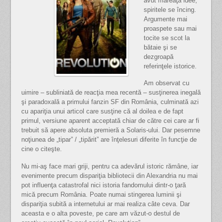
avut măreaţa idee,
spiritele se încing.
Argumente mai
proaspete sau mai
tocite se scot la
bătaie şi se
dezgroapă
referinţele istorice.
Am observat cu
uimire – subliniată de reacţia mea recentă – susţinerea inegală
şi paradoxală a primului fanzin SF din România, culminată azi
cu apariţia unui articol care susţine că al doilea e de fapt
primul, versiune aparent acceptată chiar de către cei care ar fi
trebuit să apere absoluta premieră a Solaris-ului. Dar pesemne
noţiunea de „tipar” / „tipărit” are înţelesuri diferite în funcţie de
cine o citeşte.
Nu mi-aş face mari griji, pentru ca adevărul istoric rămâne, iar
evenimente precum dispariţia bibliotecii din Alexandria nu mai
pot influenţa catastrofal nici istoria fandomului dintr-o ţară
mică precum România. Poate numai stingerea luminii şi
dispariţia subită a internetului ar mai realiza câte ceva. Dar
aceasta e o alta poveste, pe care am văzut-o destul de