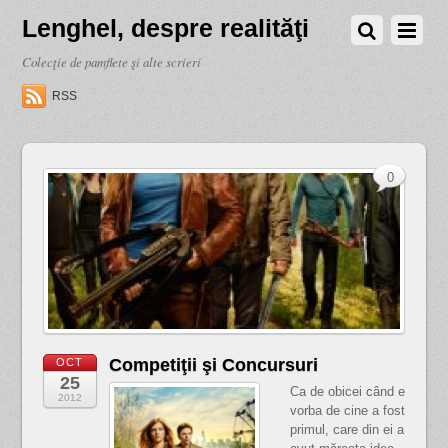
Lenghel, despre realităţi
Colecţie de pamflete şi alte scrieri
RSS
0
Competiţii şi Concursuri
OCT
25
Ca de obicei când e
2012
vorba de cine a fost
primul, care din ei a