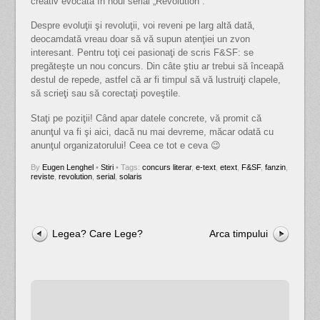
creativ evocată în noul serial „Revolution”.
Despre evoluţii şi revoluţii, voi reveni pe larg altă dată,
deocamdată vreau doar să vă supun atenţiei un zvon
interesant. Pentru toţi cei pasionaţi de scris F&SF: se
pregăteşte un nou concurs. Din câte ştiu ar trebui să înceapă
destul de repede, astfel că ar fi timpul să vă lustruiţi clapele,
să scrieţi sau să corectaţi poveştile.
Staţi pe poziţii! Când apar datele concrete, vă promit că
anunţul va fi şi aici, dacă nu mai devreme, măcar odată cu
anunţul organizatorului! Ceea ce tot e ceva 😉
By
Eugen Lenghel
•
Stiri
• Tags:
concurs literar
,
e-text
,
etext
,
F&SF
,
fanzin
,
reviste
,
revolution
,
serial
,
solaris
Legea? Care Lege?
Arca timpului