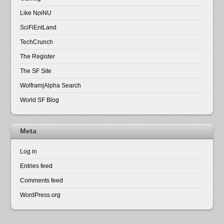
Like NoiNU
SciFiEntLand
TechCrunch
The Register
The SF Site
Wolfram|Alpha Search
World SF Blog
Meta
Log in
Entries feed
Comments feed
WordPress.org