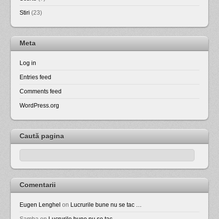
Stiri
(23)
Meta
Log in
Entries feed
Comments feed
WordPress.org
Caută pagina
Comentarii
Eugen Lenghel
on
Lucrurile bune nu se tac …
Samba
on
Lucrurile bune nu se tac …