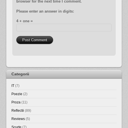
browser for the next time I comment.
Please enter an answer in digits:
4 + one =
Categorii
IT
(7)
Poezie
(2)
Proza
(11)
Reflectii
(89)
Reviews
(5)
Scurte
(7)