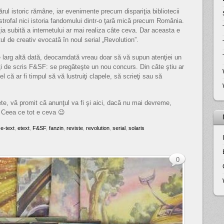
rul istoric rămâne, iar evenimente precum dispariţia bibliotecii
strofal nici istoria fandomului dintr-o ţară mică precum România.
ţia subită a internetului ar mai realiza câte ceva. Dar aceasta e
l de creativ evocată în noul serial „Revolution”.
 pe larg altă dată, deocamdată vreau doar să vă supun atenţiei un
ţi de scris F&SF: se pregăteşte un nou concurs. Din câte ştiu ar
l că ar fi timpul să vă lustruiţi clapele, să scrieţi sau să
ete, vă promit că anunţul va fi şi aici, dacă nu mai devreme,
! Ceea ce tot e ceva 😉
,
e-text
,
etext
,
F&SF
,
fanzin
,
reviste
,
revolution
,
serial
,
solaris
0