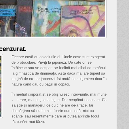
 cenzurat.
Fiecare casă cu obiceiurile ei. Unele case sunt exagerat
de protocolare. Priviţi la japonezi. De câte ori se
întâlnesc sau se despart se înclină mai dihai ca românul
la gimnastica de dimineaţă. Asta dacă mai are tupeul să
se ţină de ea. Iar japonezii îşi arată nemulţumirea doar în
natură când dau cu băţul în copaci.
În mediul corporatist se obişnuiesc interviurile, mai multe
la intrare, mai puţine la ieşire. Dar neapărat necesare. Ca
să ştie şi managerul ce cu cine are de-a face. Iar
despărţirea să nu fie nici foarte dureroasă, nici cu
scântei sau resentimente care ar putea aprinde focul
răzbunării mai târziu.