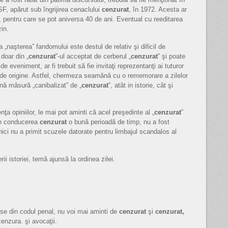
 SF, apărut sub îngrijirea cenaclului
cenzurat
, în 1972. Acesta ar
l, pentru care se pot aniversa 40 de ani. Eventual cu reeditarea
zin.
„naşterea” fandomului este destul de relativ şi dificil de
 doar din „
cenzurat
”-ul acceptat de cerberul „
cenzurat
” şi poate
l de eveniment, ar fi trebuit să fie invitaţi reprezentanţi ai tuturor
l de origine. Astfel, chermeza seamănă cu o rememorare a zilelor
nă măsură „canibalizat” de „
cenzurat
”, atât in istorie, cât şi
nţa opiniilor, le mai pot aminti că acel preşedinte al „
cenzurat
”
 în conducerea
cenzurat
o bună perioadă de timp, nu a fost
i nici nu a primit scuzele datorate pentru limbajul scandalos al
ii istoriei, temă ajunsă la ordinea zilei.
ase din codul penal, nu voi mai aminti de
cenzurat
şi
cenzurat,
cenzura. şi avocaţii.