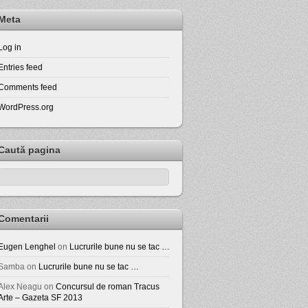
Meta
Log in
Entries feed
Comments feed
WordPress.org
Caută pagina
Comentarii
Eugen Lenghel
on
Lucrurile bune nu se tac …
Samba
on
Lucrurile bune nu se tac …
Alex Neagu
on
Concursul de roman Tracus
Arte – Gazeta SF 2013