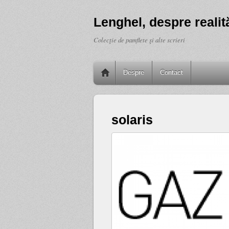
Lenghel, despre realită
Colecţie de pamflete şi alte scrieri
Despre
Contact
solaris