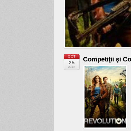
OCT
Competiţii şi C
25
2012