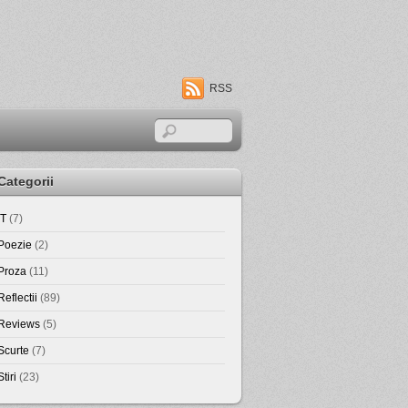
RSS
Categorii
IT
(7)
Poezie
(2)
Proza
(11)
Reflectii
(89)
Reviews
(5)
Scurte
(7)
Stiri
(23)