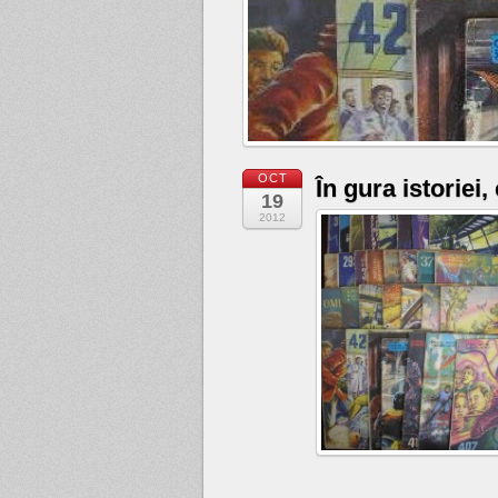
OCT
În gura istoriei,
19
2012