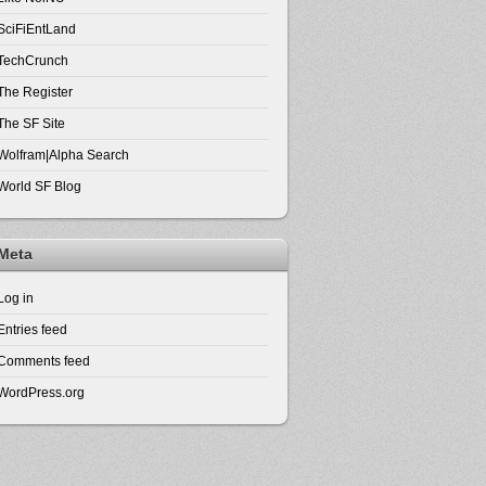
SciFiEntLand
TechCrunch
The Register
The SF Site
Wolfram|Alpha Search
World SF Blog
Meta
Log in
Entries feed
Comments feed
WordPress.org