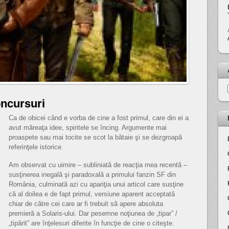
oncursuri
Ca de obicei când e vorba de cine a fost primul, care din ei a
avut măreaţa idee, spiritele se încing. Argumente mai
proaspete sau mai tocite se scot la bătaie şi se dezgroapă
referinţele istorice.
Am observat cu uimire – subliniată de reacţia mea recentă –
susţinerea inegală şi paradoxală a primului fanzin SF din
România, culminată azi cu apariţia unui articol care susţine
că al doilea e de fapt primul, versiune aparent acceptată
chiar de către cei care ar fi trebuit să apere absoluta
premieră a Solaris-ului. Dar pesemne noţiunea de „tipar” /
„tipărit” are înţelesuri diferite în funcţie de cine o citeşte.