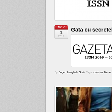
NOV
Gata cu secrete
1
2012
By
Eugen Lenghel
•
Stiri
• Tags:
concurs literar