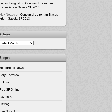
Eugen Lenghel
on
Concursul de roman
Tracus Arte – Gazeta SF 2013
Alex Neagu
on
Concursul de roman Tracus
Arte – Gazeta SF 2013
Arhiva
Arhiva
Blogroll
BoingBoing News
Cory Doctorow
Fictiuni.ro
Free SF Online
Gazeta SF
GizMag
Like NoiNU