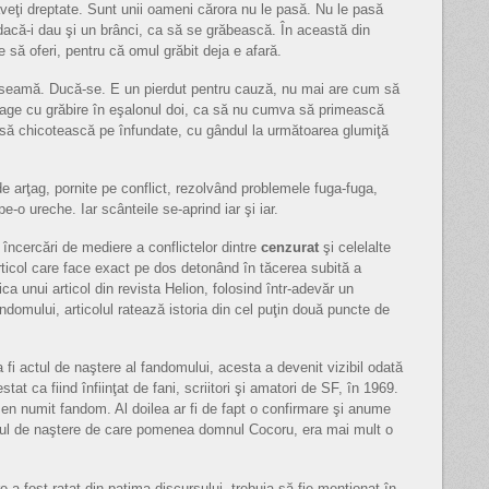
eţi dreptate. Sunt unii oameni cărora nu le pasă. Nu le pasă
acă-i dau şi un brânci, ca să se grăbească. În această din
 să oferi, pentru că omul grăbit deja e afară.
în seamă. Ducă-se. E un pierdut pentru cauză, nu mai are cum să
trage cu grăbire în eşalonul doi, ca să nu cumva să primească
te să chicotească pe înfundate, cu gândul la următoarea glumiţă
 arţag, pornite pe conflict, rezolvând problemele fuga-fuga,
e-o ureche. Iar scânteile se-aprind iar şi iar.
 încercări de mediere a conflictelor dintre
cenzurat
şi celelalte
rticol care face exact pe dos detonând în tăcerea subită a
ica unui articol din revista Helion, folosind într-adevăr un
ndomului, articolul ratează istoria din cel puţin două puncte de
 fi actul de naştere al fandomului, acesta a devenit vizibil odată
tat ca fiind înfiinţat de fani, scriitori şi amatori de SF, în 1969.
n numit fandom. Al doilea ar fi de fapt o confirmare şi anume
ctul de naştere de care pomenea domnul Cocoru, era mai mult o
 a fost ratat din patima discursului, trebuia să fie menţionat în