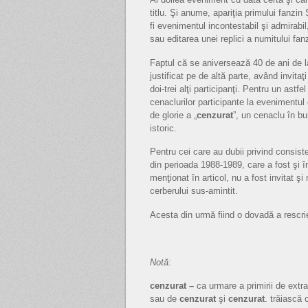
titlu. Şi anume, apariţia primului fanzin
fi evenimentul incontestabil şi admirabi
sau editarea unei replici a numitului fan
Faptul că se aniversează 40 de ani de la 
justificat pe de altă parte, având invitaţi
doi-trei alţi participanţi. Pentru un astfe
cenaclurilor participante la evenimentu
de glorie a „
cenzurat
”, un cenaclu în bu
istoric.
Pentru cei care au dubii privind consiste
din perioada 1988-1989, care a fost şi
menţionat în articol, nu a fost invitat ş
cerberului sus-amintit.
Acesta din urmă fiind o dovadă a rescrier
Notă:
cenzurat –
ca urmare a primirii de extr
sau de
cenzurat
şi
cenzurat
. trăiască 