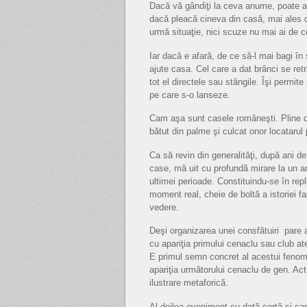
Dacă vă gândiţi la ceva anume, poate av
dacă pleacă cineva din casă, mai ales d
urmă situaţie, nici scuze nu mai ai de ce
Iar dacă e afară, de ce să-l mai bagi 
ajute casa. Cel care a dat brânci se re
tot el directele sau stângile. Îşi permi
pe care s-o lanseze.
Cam aşa sunt casele româneşti. Pline de
bătut din palme şi culcat onor locatarul p
Ca să revin din generalităţi, după ani de
case, mă uit cu profundă mirare la un a
ultimei perioade. Constituindu-se în repl
moment real, cheie de boltă a istoriei fa
vedere.
Deşi organizarea unei consfătuiri pare a
cu apariţia primului cenaclu sau club ates
E primul semn concret al acestui fenome
apariţia următorului cenaclu de gen. A
ilustrare metaforică.
Al doilea eveniment cu dată certă şi care