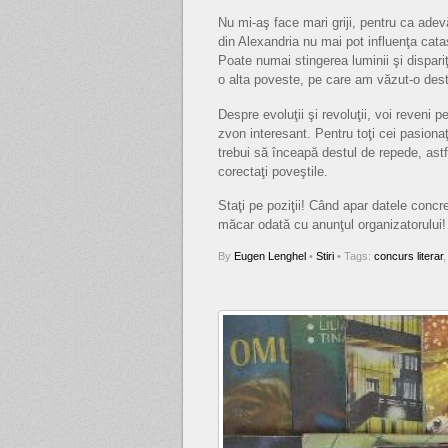
Nu mi-aş face mari griji, pentru ca adevă
din Alexandria nu mai pot influenţa cata
Poate numai stingerea luminii şi dispari
o alta poveste, pe care am văzut-o destu
Despre evoluţii şi revoluţii, voi reveni
zvon interesant. Pentru toţi cei pasiona
trebui să înceapă destul de repede, astfe
corectaţi poveştile.
Staţi pe poziţii! Când apar datele concr
măcar odată cu anunţul organizatorului
By
Eugen Lenghel
•
Stiri
• Tags:
concurs literar