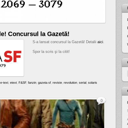
le! Concursul la Gazetă!
S-a lansat concursul la Gazetă! Detalii
aici
.
Spor la scris şi la citit!
,
e-text
,
etext
,
F&SF
,
fanzin
,
gazeta sf
,
reviste
,
revolution
,
serial
,
solaris
0