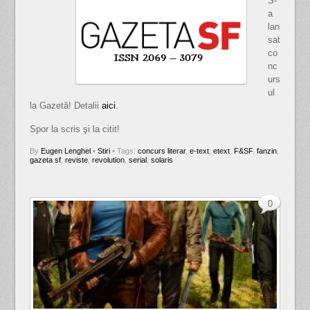
S-
a
lan
sat
co
nc
urs
ul
la Gazetă! Detalii
aici
.
Spor la scris şi la citit!
By
Eugen Lenghel
•
Stiri
• Tags:
concurs literar
,
e-text
,
etext
,
F&SF
,
fanzin
,
gazeta sf
,
reviste
,
revolution
,
serial
,
solaris
0