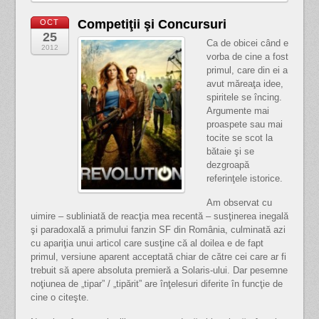
Competiţii şi Concursuri
OCT
25
Ca de obicei când e
2012
vorba de cine a fost
primul, care din ei a
avut măreaţa idee,
spiritele se încing.
Argumente mai
proaspete sau mai
tocite se scot la
bătaie şi se
dezgroapă
referinţele istorice.
Am observat cu
uimire – subliniată de reacţia mea recentă – susţinerea inegală
şi paradoxală a primului fanzin SF din România, culminată azi
cu apariţia unui articol care susţine că al doilea e de fapt
primul, versiune aparent acceptată chiar de către cei care ar fi
trebuit să apere absoluta premieră a Solaris-ului. Dar pesemne
noţiunea de „tipar” / „tipărit” are înţelesuri diferite în funcţie de
cine o citeşte.