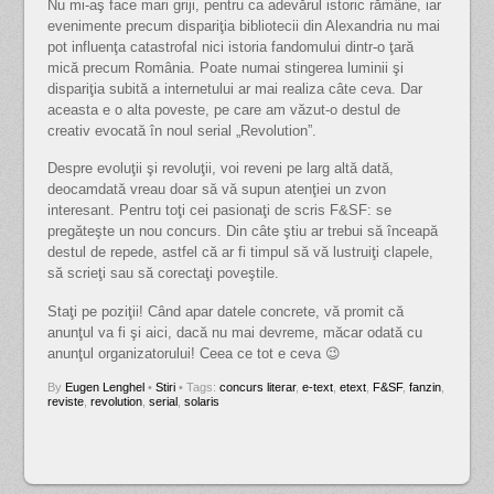
Nu mi-aş face mari griji, pentru ca adevărul istoric rămâne, iar
evenimente precum dispariţia bibliotecii din Alexandria nu mai
pot influenţa catastrofal nici istoria fandomului dintr-o ţară
mică precum România. Poate numai stingerea luminii şi
dispariţia subită a internetului ar mai realiza câte ceva. Dar
aceasta e o alta poveste, pe care am văzut-o destul de
creativ evocată în noul serial „Revolution”.
Despre evoluţii şi revoluţii, voi reveni pe larg altă dată,
deocamdată vreau doar să vă supun atenţiei un zvon
interesant. Pentru toţi cei pasionaţi de scris F&SF: se
pregăteşte un nou concurs. Din câte ştiu ar trebui să înceapă
destul de repede, astfel că ar fi timpul să vă lustruiţi clapele,
să scrieţi sau să corectaţi poveştile.
Staţi pe poziţii! Când apar datele concrete, vă promit că
anunţul va fi şi aici, dacă nu mai devreme, măcar odată cu
anunţul organizatorului! Ceea ce tot e ceva 😉
By
Eugen Lenghel
•
Stiri
• Tags:
concurs literar
,
e-text
,
etext
,
F&SF
,
fanzin
,
reviste
,
revolution
,
serial
,
solaris