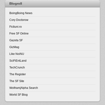
Blogroll
BoingBoing News
Cory Doctorow
Fictiuni.ro
Free SF Online
Gazeta SF
GizMag
Like NoiNU
SciFiEntLand
TechCrunch
The Register
The SF Site
Wolfram|Alpha Search
World SF Blog