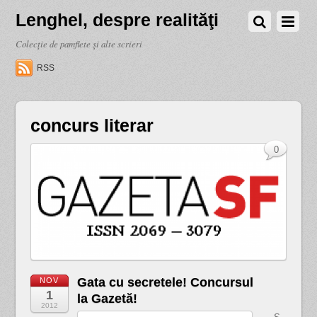
Lenghel, despre realităţi
Colecţie de pamflete şi alte scrieri
RSS
concurs literar
0
Gata cu secretele! Concursul
NOV
1
la Gazetă!
2012