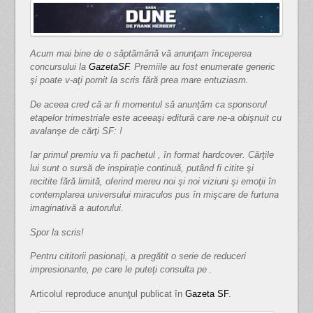
Acum mai bine de o săptămână vă anunţam începerea
concursului la
GazetaSF
. Premiile au fost enumerate generic
şi poate v-aţi pornit la scris fără prea mare entuziasm.
De aceea cred că ar fi momentul să anunţăm ca sponsorul
etapelor trimestriale este aceeaşi editură care ne-a obişnuit cu
avalanşe de cărţi SF: !
Iar primul premiu va fi pachetul , în format hardcover. Cărţile
lui sunt o sursă de inspiraţie continuă, putând fi citite şi
recitite fără limită, oferind mereu noi şi noi viziuni şi emoţii în
contemplarea universului miraculos pus în mişcare de furtuna
imaginativă a autorului.
Spor la scris!
Pentru cititorii pasionaţi, a pregătit o serie de reduceri
impresionante, pe care le puteţi consulta pe .
Articolul reproduce anunţul publicat în
Gazeta SF
.