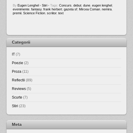
By
Eugen Lenghel
•
Stiri
• Tags:
Concurs
,
debut
,
dune
,
eugen lenghel
,
evenimente
,
fantasy
,
frank herbert
,
gazeta sf
,
Mircea Coman
,
nemira
,
premii
,
Science Fiction
,
scriitor
,
text
Categorii
IT
(7)
Poezie
(2)
Proza
(11)
Reflectii
(89)
Reviews
(5)
Scurte
(7)
Stiri
(23)
Meta