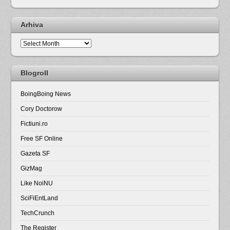
Arhiva
Arhiva
Blogroll
BoingBoing News
Cory Doctorow
Fictiuni.ro
Free SF Online
Gazeta SF
GizMag
Like NoiNU
SciFiEntLand
TechCrunch
The Register