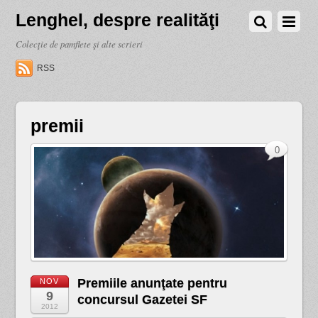
Lenghel, despre realităţi
Colecţie de pamflete şi alte scrieri
RSS
premii
0
Premiile anunţate pentru
NOV
9
concursul Gazetei SF
2012