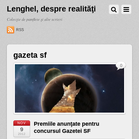
Lenghel, despre realităţi
Colecţie de pamflete şi alte scrieri
RSS
gazeta sf
0
Premiile anunţate pentru
NOV
9
concursul Gazetei SF
2012