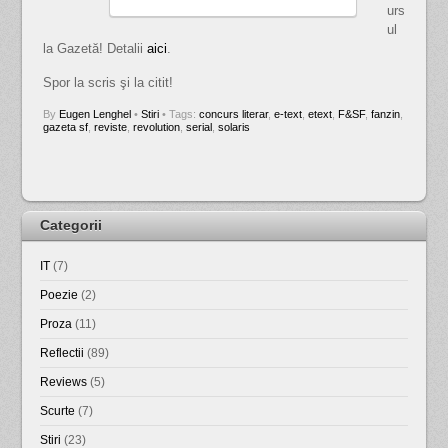
urs
ul
la Gazetă! Detalii
aici
.
Spor la scris şi la citit!
By
Eugen Lenghel
•
Stiri
• Tags:
concurs literar
,
e-text
,
etext
,
F&SF
,
fanzin
,
gazeta sf
,
reviste
,
revolution
,
serial
,
solaris
Categorii
IT
(7)
Poezie
(2)
Proza
(11)
Reflectii
(89)
Reviews
(5)
Scurte
(7)
Stiri
(23)