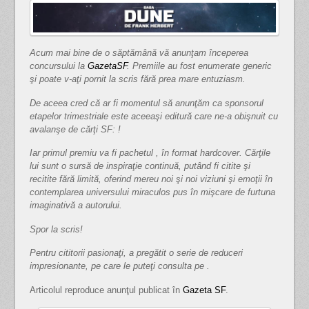
Acum mai bine de o săptămână vă anunţam începerea
concursului la
GazetaSF
. Premiile au fost enumerate generic
şi poate v-aţi pornit la scris fără prea mare entuziasm.
De aceea cred că ar fi momentul să anunţăm ca sponsorul
etapelor trimestriale este aceeaşi editură care ne-a obişnuit cu
avalanşe de cărţi SF: !
Iar primul premiu va fi pachetul , în format hardcover. Cărţile
lui sunt o sursă de inspiraţie continuă, putând fi citite şi
recitite fără limită, oferind mereu noi şi noi viziuni şi emoţii în
contemplarea universului miraculos pus în mişcare de furtuna
imaginativă a autorului.
Spor la scris!
Pentru cititorii pasionaţi, a pregătit o serie de reduceri
impresionante, pe care le puteţi consulta pe .
Articolul reproduce anunţul publicat în
Gazeta SF
.