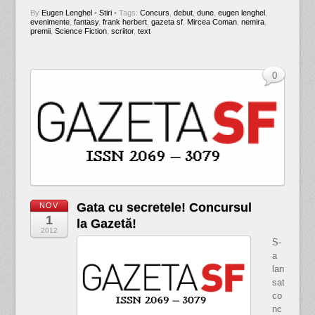
By
Eugen Lenghel
•
Stiri
• Tags:
Concurs
,
debut
,
dune
,
eugen lenghel
,
evenimente
,
fantasy
,
frank herbert
,
gazeta sf
,
Mircea Coman
,
nemira
,
premii
,
Science Fiction
,
scriitor
,
text
0
Gata cu secretele! Concursul
NOV
1
la Gazetă!
2012
S-
a
lan
sat
co
nc