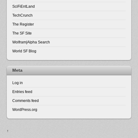
SciFiEntLand
TechCrunch
The Register
The SF Site
Wolfram|Alpha Search
World SF Blog
Meta
Log in
Entries feed
Comments feed
WordPress.org
↑