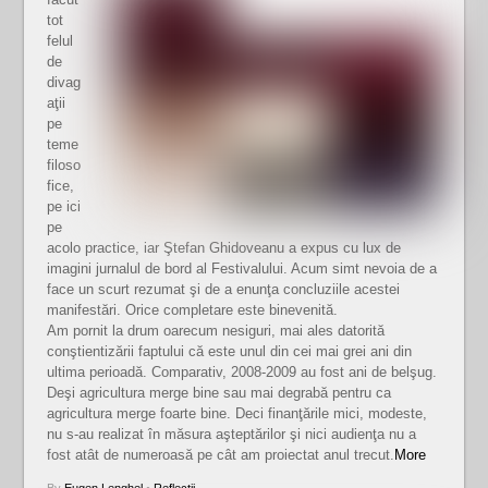
tot
felul
de
divag
aţii
pe
teme
filoso
fice,
pe ici
pe
acolo practice, iar Ştefan Ghidoveanu a expus cu lux de
imagini jurnalul de bord al Festivalului. Acum simt nevoia de a
face un scurt rezumat şi de a enunţa concluziile acestei
manifestări. Orice completare este binevenită.
Am pornit la drum oarecum nesiguri, mai ales datorită
conştientizării faptului că este unul din cei mai grei ani din
ultima perioadă. Comparativ, 2008-2009 au fost ani de belşug.
Deşi agricultura merge bine sau mai degrabă pentru ca
agricultura merge foarte bine. Deci finanţările mici, modeste,
nu s-au realizat în măsura aşteptărilor şi nici audienţa nu a
fost atât de numeroasă pe cât am proiectat anul trecut.
More