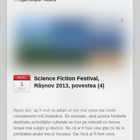
By
Eugen Lenghel
•
Reflectii
0
Science Fiction Festival,
AUG
1
Râșnov 2013, povestea (4)
2013
Ajuns aici, aş fi vrut sa adopt un ton mai voios dar unele
considerente mă împiedică. De exemplu, anul acesta fondurile
destinate activităţilor culturale au fost pe măsură ce trecea
timpul mai subţiri şi eluzive. Nu că ar fi fost cine ştie ce de la
jumătatea anului trecut încoace. Dar încă ar fi fost ceva.