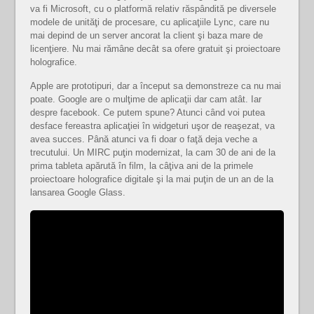
va fi Microsoft, cu o platformă relativ răspândită pe diversele
modele de unităţi de procesare, cu aplicaţiile Lync, care nu
mai depind de un server ancorat la client şi baza mare de
licenţiere. Nu mai rămâne decât sa ofere gratuit şi proiectoare
holografice.
Apple are prototipuri, dar a început sa demonstreze ca nu mai
poate. Google are o mulţime de aplicaţii dar cam atât. Iar
despre facebook. Ce putem spune? Atunci când voi putea
desface fereastra aplicaţiei în widgeturi uşor de reaşezat, va
avea succes. Până atunci va fi doar o faţă deja veche a
trecutului. Un MIRC puţin modernizat, la cam 30 de ani de la
prima tableta apărută în film, la câţiva ani de la primele
proiectoare holografice digitale şi la mai puţin de un an de la
lansarea Google Glass.