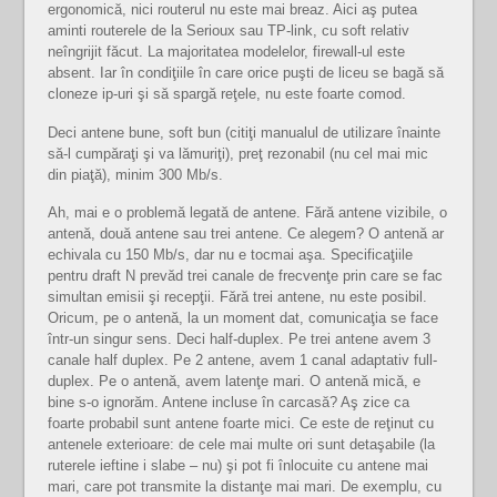
ergonomică, nici routerul nu este mai breaz. Aici aş putea
aminti routerele de la Serioux sau TP-link, cu soft relativ
neîngrijit făcut. La majoritatea modelelor, firewall-ul este
absent. Iar în condiţiile în care orice puşti de liceu se bagă să
cloneze ip-uri şi să spargă reţele, nu este foarte comod.
Deci antene bune, soft bun (citiţi manualul de utilizare înainte
să-l cumpăraţi şi va lămuriţi), preţ rezonabil (nu cel mai mic
din piaţă), minim 300 Mb/s.
Ah, mai e o problemă legată de antene. Fără antene vizibile, o
antenă, două antene sau trei antene. Ce alegem? O antenă ar
echivala cu 150 Mb/s, dar nu e tocmai aşa. Specificaţiile
pentru draft N prevăd trei canale de frecvenţe prin care se fac
simultan emisii şi recepţii. Fără trei antene, nu este posibil.
Oricum, pe o antenă, la un moment dat, comunicaţia se face
într-un singur sens. Deci half-duplex. Pe trei antene avem 3
canale half duplex. Pe 2 antene, avem 1 canal adaptativ full-
duplex. Pe o antenă, avem latenţe mari. O antenă mică, e
bine s-o ignorăm. Antene incluse în carcasă? Aş zice ca
foarte probabil sunt antene foarte mici. Ce este de reţinut cu
antenele exterioare: de cele mai multe ori sunt detaşabile (la
ruterele ieftine i slabe – nu) şi pot fi înlocuite cu antene mai
mari, care pot transmite la distanţe mai mari. De exemplu, cu