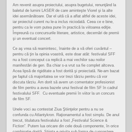
Am revenit asupra proiectului, asupra bugetului, renunţând la
baletul de lumini LASER de care aminteşte Viorel şi la alte
idei asemănătoare. Dar el uită că a aflat altfel de aceste idei,
iar proiectul curent nu le-a inclus niciodată. Ceea ce e bine,
pentru ca le vom putea pune în practică la viitoarea ediţie.
Împreună cu concursurile literare, artistice, decernări de premii
şi un eventual concert.
Ce aş vrea să reamintesc, înainte de a vă oferi cuvântul –
pentru că ţin la opinia voastră, este doar atât: festivalul SFF
nu a fost conceput ca replică a mai vechilor sau noilor
manifestări de gen. Ba chiar s-a vrut sa fie complet altceva.
Acea lipsă de rigiditate a fost dorită şi proiectată. Ne-am bazat
pe faptul că majoritatea se vor trezi târziu pentru că vor
discuta târziu. Am dorit să avem un comentator profesionist
de film pentru a avea bazele unui festival de film SF în cadrul
festivalului SFF. Cu eventuale premii în viitor la un concurs
de film SF.
Unele voci au contestat Ziua Ştiinţelor pentru a nu se
confunda cu Atlantykron. Raţionamentul a fost simplu. De anul
trecut, titulatura festivalului a fost „Festivalul Science &
Fiction”. Putem lua oricare din cele două componente, în orice
combinaţie dorită. Ştiinţa e privita sub forma de cunoaştere.