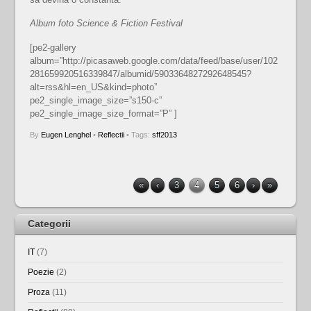
Album foto Science & Fiction Festival
[pe2-gallery
album=”http://picasaweb.google.com/data/feed/base/user/102
281659920516339847/albumid/5903364827292648545?
alt=rss&hl=en_US&kind=photo”
pe2_single_image_size=”s150-c”
pe2_single_image_size_format=”P” ]
By
Eugen Lenghel
•
Reflectii
• Tags:
sff2013
«
‹
3
4
5
6
›
»
Categorii
IT
(7)
Poezie
(2)
Proza
(11)