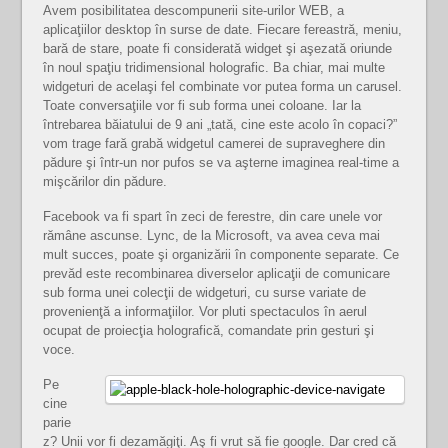
Avem posibilitatea descompunerii site-urilor WEB, a
aplicaţiilor desktop în surse de date. Fiecare fereastră, meniu,
bară de stare, poate fi considerată widget şi aşezată oriunde
în noul spaţiu tridimensional holografic. Ba chiar, mai multe
widgeturi de acelaşi fel combinate vor putea forma un carusel.
Toate conversaţiile vor fi sub forma unei coloane. Iar la
întrebarea băiatului de 9 ani „tată, cine este acolo în copaci?”
vom trage fară grabă widgetul camerei de supraveghere din
pădure şi într-un nor pufos se va aşterne imaginea real-time a
mişcărilor din pădure.
Facebook va fi spart în zeci de ferestre, din care unele vor
rămâne ascunse. Lync, de la Microsoft, va avea ceva mai
mult succes, poate şi organizării în componente separate. Ce
prevăd este recombinarea diverselor aplicaţii de comunicare
sub forma unei colecţii de widgeturi, cu surse variate de
provenienţă a informaţiilor. Vor pluti spectaculos în aerul
ocupat de proiecţia holografică, comandate prin gesturi şi
voce.
Pe
cine
parie
z? Unii vor fi dezamăgiţi. Aş fi vrut să fie google. Dar cred că