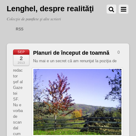
Lenghel, despre realităţi
Colecţie de pamflete şi alte scrieri
RSS
Planuri de început de toamnă
SEP
0
2
Nu mai e un secret că am renunţat la poziţia de
2013
redac
tor
şef al
Gaze
tei
SF.
Nu e
vorba
de
scan
dal
cum