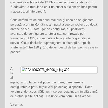
o antenă direcţională de 12 Db am reuşit comunicaţii la 4 Km.
E adevărat, a trebuit să caut un punct suficient de înalt pentru
a avea vizibilitate directă.
Considerând tot ce am spus mai sus şi ceea ce se găseşte
pe piaţă acum în România, am putut alege un router , cu două
antene de 5 dB, soft uşor de configurat, cu posibilităţi
avansate de configurare a rutelor statice, firewall, port-
forwarding, DDNS, cu securitate la zi şi ofertă gratuită de
servicii Cloud (inclusiv supraveghere la distanţă a reţelei).
Preţul este între 120 şi 140 de lei, destul de bun pentru ce e în
pachet.
Al
tă
al
egere, ar fi , la un preţ puţin mai mare, care permite
configurarea a patru reţele Wifi pe acelaşi dispozitiv. Dacă
vorbim şi de acces USB, print server, deja intram în altă gamă
de preţuri şi alte aplicaţii. De unde vom porni un alt articol.
Va urma.