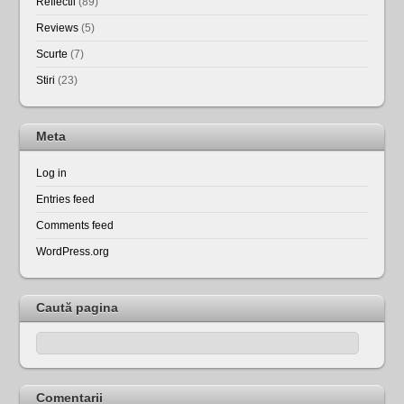
Reflectii
(89)
Reviews
(5)
Scurte
(7)
Stiri
(23)
Meta
Log in
Entries feed
Comments feed
WordPress.org
Caută pagina
Comentarii