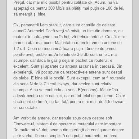
Preţul, cât mai mic posibil pentru calitate ok. Acum, nu va
aşteptaţi ca pentru 300 Mb/s să plătiţi mai puţin de 100 de lei,
să meargă şi bine.
Ok, parametrii i-am stabilit, care sunt criteriile de calitate
atunci? Antenele! Dacă vreţi să priviţi un film din dormitor, cu
routerul în sufragerie sau în hol, vă trebuie antene. Cu cât mai
mari cu atât mai bune. Majoritatea ruterelor vin cu antene de
1-2 dB. Ceea ce înseamnă foarte puţin. Dincolo de primul
perete aveţi probleme. Antenele de 3-5 dB sunt un pic mai
scumpe, dar dacă le găsiţi deja în pachet cu routerul, e
excelent. Sunt şi aparate cu antena ascunsă în carcasă. Din
experienţă, vă pot spune că respectivele antene sunt destul
de slabe. E bine să le ocoliţi. Sunt excepţii, cum ar fi routerele
din seria N de la Cisco/Linksys, dar acelea sunt relativ
scumpe. A nu se confunda cu seria E(conomy), făcute într-
adevăr pentru useri casnici, dar cu tot felul de probleme. Chiar
dacă sunt de firmă, nu fac faţă pentru mai mult de 4-5 device-
uri conectate.
Am vorbit de antene, dar trebuie spus ceva despre soft.
Firmware-ul, sistemul de operare al routerului este important.
De multe ori vă daţi seama din interfaţă de configurare despre
ce e vorba. Daca e simplistă i cu puţini parametri, nu prea