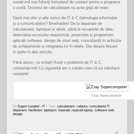
sunați-mă sau folosiți formularul de contact pentru a programa
o vizită. Doctorul de calculatoare va avea grijă de toate.
Dacă mai ofer și alte sericii de IT & C (tehnologia informației
și a comunicațiilor)? Bineînțeles! De la depanare de
calculatoare, laptopuri și altele, până la recuperări de date,
detectarea accesului neautorizat, proiectare și programare
aplicații software, design de situri web, consultanță în achiziția
de echipamente și integrarea lor în rețele. Dar despre fiecare
în parte în alte articole.
Până atunci, nu ezitați! Aveți o problemă de IT & C,
contactați-mă! Cu siguranță am o soluție care vă va satisface
cerințele!
Cray Supercomputer
By
Eugen Lenghel
•
IT
• Tags:
calculatoare
,
caldura
,
consultanta IT
,
depanare
,
hardware
,
laptopuri
,
reparatii
,
reparatii laptop
,
software web
design
0