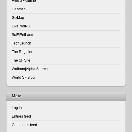
Free SF Online
Gazeta SF
GizMag
Like NoiNU
SciFiEntLand
TechCrunch
The Register
The SF Site
Wolfram|Alpha Search
World SF Blog
Meta
Log in
Entries feed
Comments feed