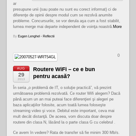
ar
presupune unii (sau poate nu sunt eu corect informat) ci de
diferenţe de opinii despre modul cum se rezolvă anumite
probleme. Concursurile, se vor derula aşa cum a fost stabilit,
lumea merge mai departe independent de voinţa noastră.
More
By
Eugen Lenghel
•
Reflectii
0
Routere WiFi – ce e bun
AUG
29
pentru acasă?
2013
În seria „o problemă de IT, o soluţie practică”, vă prezint
următoarea problemă rezolvată. Ce router Wifi alegem? Dacă
până acum un an mai puteai face diferenţieri şi alegeri pe
baza aplicaţiilor folosite, acum toată lumea foloseşte
streaming video şi voce. Debitul este important, ceva mai
mult decât distanţă. De aceea, vom discuta doar despre
routere din clasa N, lăsând la o parte clasa G cu celebrul .
Ce avem în vedere? Rata de transfer să fie minim 300 Mb/s.