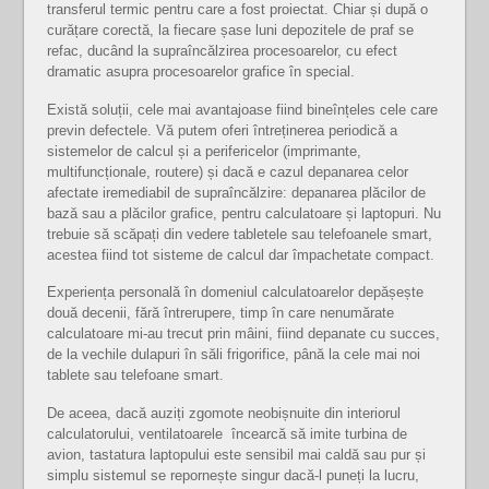
transferul termic pentru care a fost proiectat. Chiar și după o
curățare corectă, la fiecare șase luni depozitele de praf se
refac, ducând la supraîncălzirea procesoarelor, cu efect
dramatic asupra procesoarelor grafice în special.
Există soluții, cele mai avantajoase fiind bineînțeles cele care
previn defectele. Vă putem oferi întreținerea periodică a
sistemelor de calcul și a perifericelor (imprimante,
multifuncționale, routere) și dacă e cazul depanarea celor
afectate iremediabil de supraîncălzire: depanarea plăcilor de
bază sau a plăcilor grafice, pentru calculatoare și laptopuri. Nu
trebuie să scăpați din vedere tabletele sau telefoanele smart,
acestea fiind tot sisteme de calcul dar împachetate compact.
Experiența personală în domeniul calculatoarelor depășește
două decenii, fără întrerupere, timp în care nenumărate
calculatoare mi-au trecut prin mâini, fiind depanate cu succes,
de la vechile dulapuri în săli frigorifice, până la cele mai noi
tablete sau telefoane smart.
De aceea, dacă auziți zgomote neobișnuite din interiorul
calculatorului, ventilatoarele încearcă să imite turbina de
avion, tastatura laptopului este sensibil mai caldă sau pur și
simplu sistemul se repornește singur dacă-l puneți la lucru,