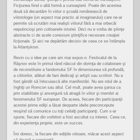
Ficţiunea fiind o altă formă a cunoaşterii. Poate din acestea
două să decantăm în viitor o şcoală românească de
viitorologie (un aspect mai practic al imaginarului) care ne-ar
permite să scrutăm mai realişti viitorul fără a mai orbecăi
neputincioşi prin cotloanele istoriei. Deci nu e vorba de ştiinţe
abstracte ci de acele conexiuni ştiinţifice necesare creaţiei
ficţionale. Şi aici ne depărtăm decisiv de ceea ce se întâmpla
la Atlantykron.
Revin cu o idee pe care am mai expus-o. Festivalul de la
Râşnov este în primul rând născut din dorinţa de colaborare şi
de reconstituire a fandomului SF în dimensiunea să profundă,
a cititorilor, alături de fani dedicaţi şi artişti sau scriitori. Nu a
fost gândit să înlocuiască alte manifestări. Nu are rolul de a
înghiţi un Romcon sau altul. Cel mult, poate avea şansa ca
prin stabilitate şi anvergură să atragă în viitor şi membri ai
fenomenului SF european. De aceea, fiecare din participanţii
acestei prime ediţii a lăsat deoparte ideile preconcepute
reuşind să comunice cu toţi ceilalţi participanţi. Cum s-ar
spune, fiecare din vorbitori a fost ascultat cu interes. Ceea ce,
din experienţa proprie, este un succes.
Îmi doresc, la fiecare din ediţiile viitoare, măcar acest aspect
să devină o constantă.