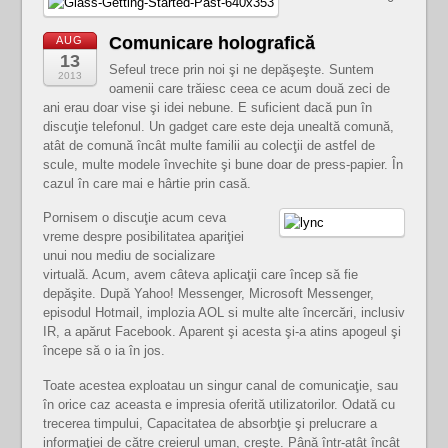
Comunicare holografică
AUG
13
Sefeul trece prin noi şi ne depăşeşte. Suntem
2013
oamenii care trăiesc ceea ce acum două zeci de
ani erau doar vise şi idei nebune. E suficient dacă pun în
discuţie telefonul. Un gadget care este deja unealtă comună,
atât de comună încât multe familii au colecţii de astfel de
scule, multe modele învechite şi bune doar de press-papier. În
cazul în care mai e hârtie prin casă.
Pornisem o discuţie acum ceva
vreme despre posibilitatea apariţiei
unui nou mediu de socializare
virtuală. Acum, avem câteva aplicaţii care încep să fie
depăşite. După Yahoo! Messenger, Microsoft Messenger,
episodul Hotmail, implozia AOL si multe alte încercări, inclusiv
IR, a apărut Facebook. Aparent şi acesta şi-a atins apogeul şi
începe să o ia în jos.
Toate acestea exploatau un singur canal de comunicaţie, sau
în orice caz aceasta e impresia oferită utilizatorilor. Odată cu
trecerea timpului, Capacitatea de absorbţie şi prelucrare a
informaţiei de către creierul uman, creşte. Până într-atât încât