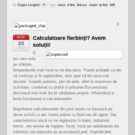
By
Eugen Lenghel
•
IT
• Tags:
cisco
,
d-link
,
linksys
,
router
,
tp-link
,
Wifi
0
Calculatoare fierbinți? Avem
AUG
20
soluții!
2013
D
eși vara este
pe sfârșite,
temperaturile mari încă nu ne dau pace. Foarte probabil ca ele
să continue și în septembrie, deși sper să fie ceva mai
răcoare. Soarele puternic, plin de pete, aflat la maximum de
activitate, combinat cu praful și poluarea Bucureștiului
afectează mai mult decât sănătatea proprie, influențând și
buna funcționare a calculatoarelor.
Majoritatea calculatoarelor din jurul nostru se bazează pe
răcire activă cu aer, foarte puține cu fluid sau alt agent. Dar,
caracteristica unică ce se regăsește în toate, radiatorul
termic, are nevoie de îngrijire. Încet, încet pe radiatoarele din
interiorul calculatorului se acumulează praf, împiedicând