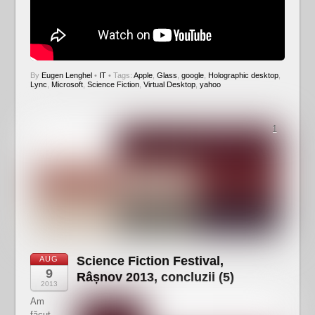
By
Eugen Lenghel
•
IT
• Tags:
Apple
,
Glass
,
google
,
Holographic desktop
,
Lync
,
Microsoft
,
Science Fiction
,
Virtual Desktop
,
yahoo
1
Science Fiction Festival,
AUG
9
Râșnov 2013, concluzii (5)
2013
Am
făcut