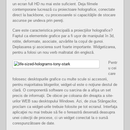
un ecran full HD nu mai este suficient. Deja filmele
contemporane lucrează cu proiectoare holografice, conectate
direct la backbone, cu procesoarele si capacităţile de stocare
ascunse pe undeva prin pereţi.
Care este caracteristica principală a proiecţiilor holografice?
Faptul ca elementele grafice par a fi uşor de manipulat în 3d,
rotite, deformate, asociate, azvârlite la coşul de gunoi.
Deplasarea şi asocierea sunt foarte importante. Widgetizarea,
pentru a folosi un nou verb maltratat din engleză.
Pentr
u cei
care
folosesc desktopurile grafice cu multe scule si accesorii,
pentru majoritatea blogerilor, widget-ul este o noţiune destul de
clară. O componentă software cu sarcina de a afişa un set
precis de informaţii. De obicei pe coloana din dreapta a site-
urilor WEB sau desktopului Windows. Azi, de ziua Stângacilor,
proclam ca widget-urile trebuie folosite pe tot ecranul. Interfaţa
aplicaţiei nu mai trebuie să fie o fereastră desenată deasupra
unei colecţii de procese, ci un widget conectat la o sursă
corespunzătoare de date.