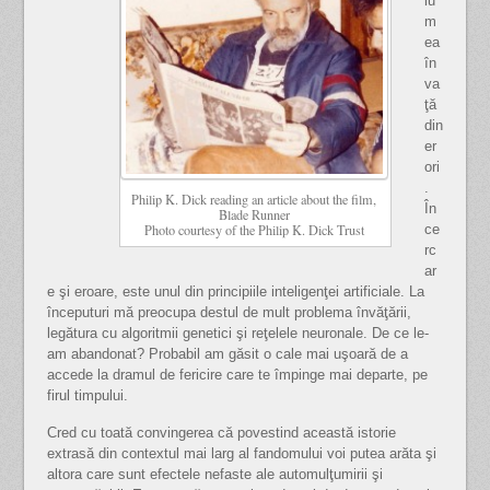
lu
m
ea
în
va
ţă
din
er
ori
.
Philip K. Dick reading an article about the film,
În
Blade Runner
ce
Photo courtesy of the Philip K. Dick Trust
rc
ar
e şi eroare, este unul din principiile inteligenţei artificiale. La
începuturi mă preocupa destul de mult problema învăţării,
legătura cu algoritmii genetici şi reţelele neuronale. De ce le-
am abandonat? Probabil am găsit o cale mai uşoară de a
accede la dramul de fericire care te împinge mai departe, pe
firul timpului.
Cred cu toată convingerea că povestind această istorie
extrasă din contextul mai larg al fandomului voi putea arăta şi
altora care sunt efectele nefaste ale automulţumirii şi