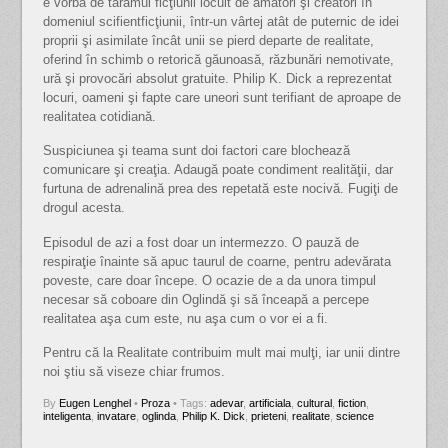
e vorba de tărâmul ficţiunii locuit de amatori şi creatori în
domeniul scifientficţiunii, într-un vârtej atât de puternic de idei
proprii şi asimilate încât unii se pierd departe de realitate,
oferind în schimb o retorică găunoasă, răzbunări nemotivate,
ură şi provocări absolut gratuite. Philip K. Dick a reprezentat
locuri, oameni şi fapte care uneori sunt terifiant de aproape de
realitatea cotidiană.
Suspiciunea şi teama sunt doi factori care blochează
comunicare şi creaţia. Adaugă poate condiment realităţii, dar
furtuna de adrenalină prea des repetată este nocivă. Fugiţi de
drogul acesta.
Episodul de azi a fost doar un intermezzo. O pauză de
respiraţie înainte să apuc taurul de coarne, pentru adevărata
poveste, care doar începe. O ocazie de a da unora timpul
necesar să coboare din Oglindă şi să înceapă a percepe
realitatea aşa cum este, nu aşa cum o vor ei a fi.
Pentru că la Realitate contribuim mult mai mulţi, iar unii dintre
noi ştiu să viseze chiar frumos.
By
Eugen Lenghel
•
Proza
• Tags:
adevar
,
artificiala
,
cultural
,
fiction
,
inteligenta
,
invatare
,
oglinda
,
Philip K. Dick
,
prieteni
,
realitate
,
science