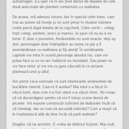
autoamăgirii. Eu sper că m-am ţinut destul de departe de cele
două auto-mate ale pierderii contactului cu realitatea.
De aceea, mă adresez tuturor, dar în special celor tineri, care
mai au putere să înveţe şi nu sunt prinşi în ritualuri rutiniere
croite parcă după betelia de la caşchetă. Celor vechi – colegi,
foşti colegi, prieteni, amici şi inamici, le spun că nu au a se
teme. E doar o povestire. Amănuntele nu sunt exacte, deşi aş
dori, personajele doar întâmplător au nume ce par a fi
asemănătoare cu realitatea şi fiţi atenţi! În următoarele
capitole vor intra în scenă personaje absolut noi, care vor
putea face şi ce nu am îndrăznit eu niciodată. Sau poate nu
vor face nimic şi vor sta cu gura căscată la ce piroane
plantează unul şi altul.
Am primit ceva semnale că sunt interesante amănuntele de
bucătărie internă. Care-or fi acelea? Mai totul s-a făcut în
văzul lumii, doar cine n-a fost atent n-a văzut nimic. Nu vreau
să vă dezamăgesc pentru că vor fi totuşi scene destul de
picante. Voi expune construcţii suficient de elaborate încât să
vă întrebaţi: dar ce voia să ascundă individul? Cum a reuşit să
le împletească atât de bine încât să pară realitate?
Dragilor, să ne amintim. E vorba de tărâmul ficţiunii. Mai mult,