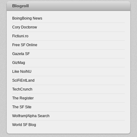
Blogroll
BoingBoing News
Cory Doctorow
Fictiuni.ro
Free SF Online
Gazeta SF
GizMag
Like NoiNU
SciFiEntLand
TechCrunch
The Register
The SF Site
Wolfram|Alpha Search
World SF Blog