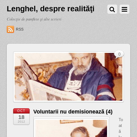
Lenghel, despre realităţi
Colecţie de pamflete şi alte scrieri
RSS
0
Voluntarii nu demisionează (4)
OCT
18
To
2012
at
ă