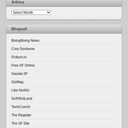
Arhiva
Arhiva
Blogroll
BoingBoing News
Cory Doctorow
Fictiuni.ro
Free SF Online
Gazeta SF
GizMag
Like NoiNU
SciFiEntLand
TechCrunch
The Register
The SF Site