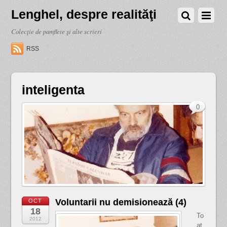
Lenghel, despre realităţi
Colecţie de pamflete şi alte scrieri
RSS
inteligenta
0
Voluntarii nu demisionează (4)
OCT
18
To
2012
at