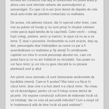
extrasă din contextul mai larg al fandomului voi putea arăta şi
altora care sunt efectele nefaste ale automulţumirii şi
autoamăgirii. Eu sper că m-am ţinut destul de departe de cele
două auto-mate ale pierderii contactului cu realitatea.
De aceea, mă adresez tuturor, dar în special celor tineri, care
mai au putere să înveţe şi nu sunt prinşi în ritualuri rutiniere
croite parcă după betelia de la caşchetă. Celor vechi – colegi,
foşti colegi, prieteni, amici şi inamici, le spun că nu au a se
teme. E doar o povestire. Amănuntele nu sunt exacte, deşi aş
dori, personajele doar întâmplător au nume ce par a fi
asemănătoare cu realitatea şi fiţi atenţi! În următoarele
capitole vor intra în scenă personaje absolut noi, care vor
putea face şi ce nu am îndrăznit eu niciodată. Sau poate nu
vor face nimic şi vor sta cu gura căscată la ce piroane
plantează unul şi altul.
Am primit ceva semnale că sunt interesante amănuntele de
bucătărie internă. Care-or fi acelea? Mai totul s-a făcut în
văzul lumii, doar cine n-a fost atent n-a văzut nimic. Nu vreau
să vă dezamăgesc pentru că vor fi totuşi scene destul de
picante. Voi expune construcţii suficient de elaborate încât să
vă întrebaţi: dar ce voia să ascundă individul? Cum a reuşit să
le împletească atât de bine încât să pară realitate?