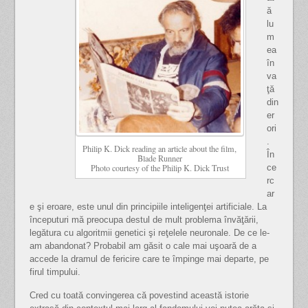
ă
lu
m
ea
în
va
ţă
din
er
ori
.
Philip K. Dick reading an article about the film,
În
Blade Runner
ce
Photo courtesy of the Philip K. Dick Trust
rc
ar
e şi eroare, este unul din principiile inteligenţei artificiale. La
începuturi mă preocupa destul de mult problema învăţării,
legătura cu algoritmii genetici şi reţelele neuronale. De ce le-
am abandonat? Probabil am găsit o cale mai uşoară de a
accede la dramul de fericire care te împinge mai departe, pe
firul timpului.
Cred cu toată convingerea că povestind această istorie