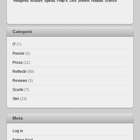
inteligenta
,
invatare
,
oglinda
,
Philip K. Dick
,
prieteni
,
realitate
,
science
Categorii
IT
(7)
Poezie
(2)
Proza
(11)
Reflectii
(89)
Reviews
(5)
Scurte
(7)
Stiri
(23)
Meta
Log in
Entries feed