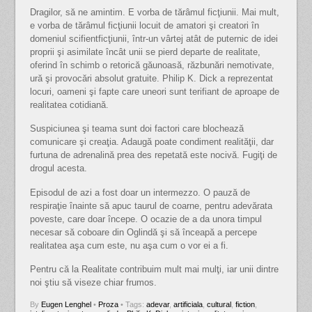
Dragilor, să ne amintim. E vorba de tărâmul ficţiunii. Mai mult,
e vorba de tărâmul ficţiunii locuit de amatori şi creatori în
domeniul scifientficţiunii, într-un vârtej atât de puternic de idei
proprii şi asimilate încât unii se pierd departe de realitate,
oferind în schimb o retorică găunoasă, răzbunări nemotivate,
ură şi provocări absolut gratuite. Philip K. Dick a reprezentat
locuri, oameni şi fapte care uneori sunt terifiant de aproape de
realitatea cotidiană.
Suspiciunea şi teama sunt doi factori care blochează
comunicare şi creaţia. Adaugă poate condiment realităţii, dar
furtuna de adrenalină prea des repetată este nocivă. Fugiţi de
drogul acesta.
Episodul de azi a fost doar un intermezzo. O pauză de
respiraţie înainte să apuc taurul de coarne, pentru adevărata
poveste, care doar începe. O ocazie de a da unora timpul
necesar să coboare din Oglindă şi să înceapă a percepe
realitatea aşa cum este, nu aşa cum o vor ei a fi.
Pentru că la Realitate contribuim mult mai mulţi, iar unii dintre
noi ştiu să viseze chiar frumos.
By
Eugen Lenghel
•
Proza
• Tags:
adevar
,
artificiala
,
cultural
,
fiction
,