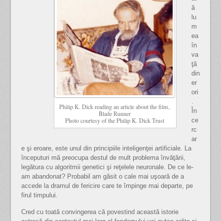
ă
lu
m
ea
în
va
ţă
din
er
ori
.
Philip K. Dick reading an article about the film,
În
Blade Runner
ce
Photo courtesy of the Philip K. Dick Trust
rc
ar
e şi eroare, este unul din principiile inteligenţei artificiale. La
începuturi mă preocupa destul de mult problema învăţării,
legătura cu algoritmii genetici şi reţelele neuronale. De ce le-
am abandonat? Probabil am găsit o cale mai uşoară de a
accede la dramul de fericire care te împinge mai departe, pe
firul timpului.
Cred cu toată convingerea că povestind această istorie