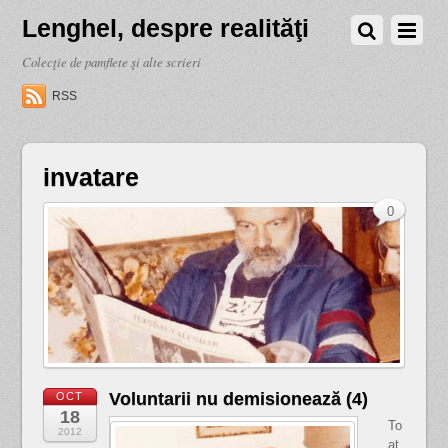
Lenghel, despre realităţi
Colecţie de pamflete şi alte scrieri
RSS
invatare
0
Voluntarii nu demisionează (4)
OCT
18
To
2012
at