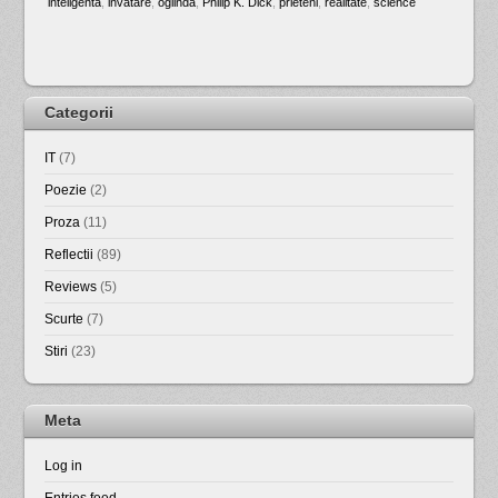
inteligenta
,
invatare
,
oglinda
,
Philip K. Dick
,
prieteni
,
realitate
,
science
Categorii
IT
(7)
Poezie
(2)
Proza
(11)
Reflectii
(89)
Reviews
(5)
Scurte
(7)
Stiri
(23)
Meta
Log in
Entries feed