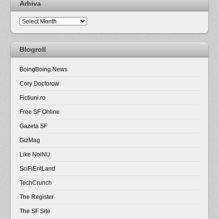
Arhiva
Arhiva
Blogroll
BoingBoing News
Cory Doctorow
Fictiuni.ro
Free SF Online
Gazeta SF
GizMag
Like NoiNU
SciFiEntLand
TechCrunch
The Register
The SF Site