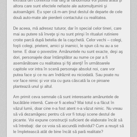
extrasă din contextul mai larg al fandomului voi putea arăta şi
altora care sunt efectele nefaste ale automulţumirii şi
autoamăgirii. Eu sper că m-am ţinut destul de departe de cele
două auto-mate ale pierderii contactului cu realitatea.
De aceea, mă adresez tuturor, dar în special celor tineri, care
mai au putere să înveţe şi nu sunt prinşi în ritualuri rutiniere
croite parcă după betelia de la caşchetă. Celor vechi – colegi,
foşti colegi, prieteni, amici şi inamici, le spun că nu au a se
teme. E doar o povestire. Amănuntele nu sunt exacte, deşi aş
dori, personajele doar întâmplător au nume ce par a fi
asemănătoare cu realitatea şi fiţi atenţi! În următoarele
capitole vor intra în scenă personaje absolut noi, care vor
putea face şi ce nu am îndrăznit eu niciodată. Sau poate nu
vor face nimic şi vor sta cu gura căscată la ce piroane
plantează unul şi altul.
Am primit ceva semnale că sunt interesante amănuntele de
bucătărie internă. Care-or fi acelea? Mai totul s-a făcut în
văzul lumii, doar cine n-a fost atent n-a văzut nimic. Nu vreau
să vă dezamăgesc pentru că vor fi totuşi scene destul de
picante. Voi expune construcţii suficient de elaborate încât să
vă întrebaţi: dar ce voia să ascundă individul? Cum a reuşit să
le împletească atât de bine încât să pară realitate?