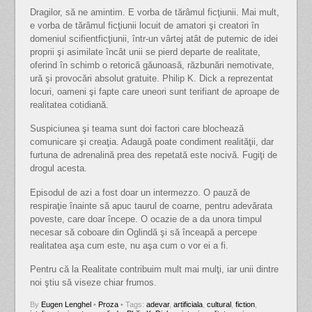
Dragilor, să ne amintim. E vorba de tărâmul ficţiunii. Mai mult,
e vorba de tărâmul ficţiunii locuit de amatori şi creatori în
domeniul scifientficţiunii, într-un vârtej atât de puternic de idei
proprii şi asimilate încât unii se pierd departe de realitate,
oferind în schimb o retorică găunoasă, răzbunări nemotivate,
ură şi provocări absolut gratuite. Philip K. Dick a reprezentat
locuri, oameni şi fapte care uneori sunt terifiant de aproape de
realitatea cotidiană.
Suspiciunea şi teama sunt doi factori care blochează
comunicare şi creaţia. Adaugă poate condiment realităţii, dar
furtuna de adrenalină prea des repetată este nocivă. Fugiţi de
drogul acesta.
Episodul de azi a fost doar un intermezzo. O pauză de
respiraţie înainte să apuc taurul de coarne, pentru adevărata
poveste, care doar începe. O ocazie de a da unora timpul
necesar să coboare din Oglindă şi să înceapă a percepe
realitatea aşa cum este, nu aşa cum o vor ei a fi.
Pentru că la Realitate contribuim mult mai mulţi, iar unii dintre
noi ştiu să viseze chiar frumos.
By
Eugen Lenghel
•
Proza
• Tags:
adevar
,
artificiala
,
cultural
,
fiction
,