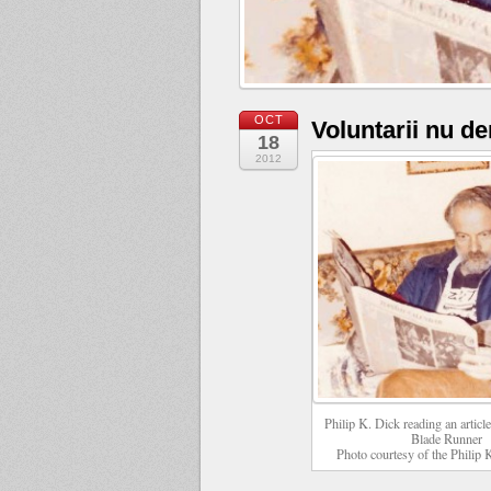
OCT
Voluntarii nu d
18
2012
Philip K. Dick reading an article
Blade Runner
Photo courtesy of the Philip 