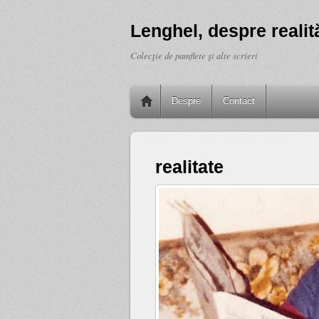
Lenghel, despre realită
Colecţie de pamflete şi alte scrieri
Despre
Contact
realitate