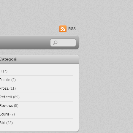
RSS
Categorii
IT
(7)
Poezie
(2)
Proza
(11)
Reflectii
(89)
Reviews
(5)
Scurte
(7)
Stiri
(23)