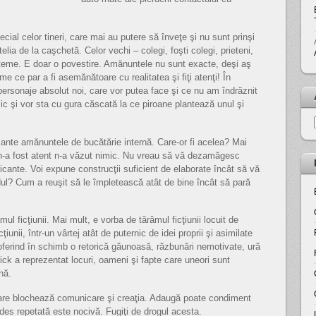
cial celor tineri, care mai au putere să înveţe şi nu sunt prinşi
etelia de la caşchetă. Celor vechi – colegi, foşti colegi, prieteni,
 teme. E doar o povestire. Amănuntele nu sunt exacte, deşi aş
e ce par a fi asemănătoare cu realitatea şi fiţi atenţi! În
personaje absolut noi, care vor putea face şi ce nu am îndrăznit
ic şi vor sta cu gura căscată la ce piroane plantează unul şi
ante amănuntele de bucătărie internă. Care-or fi acelea? Mai
ne n-a fost atent n-a văzut nimic. Nu vreau să vă dezamăgesc
picante. Voi expune construcţii suficient de elaborate încât să vă
dul? Cum a reuşit să le împletească atât de bine încât să pară
ul ficţiunii. Mai mult, e vorba de tărâmul ficţiunii locuit de
ţiunii, într-un vârtej atât de puternic de idei proprii şi asimilate
, oferind în schimb o retorică găunoasă, răzbunări nemotivate, ură
Dick a reprezentat locuri, oameni şi fapte care uneori sunt
nă.
care blochează comunicare şi creaţia. Adaugă poate condiment
a des repetată este nocivă. Fugiţi de drogul acesta.