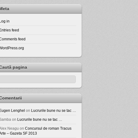
Meta
Log in
Entries feed
Comments feed
WordPress.org
Caută pagina
Comentarii
Eugen Lenghel
on
Lucrurile bune nu se tac …
Samba
on
Lucrurile bune nu se tac …
Alex Neagu
on
Concursul de roman Tracus
Arte – Gazeta SF 2013