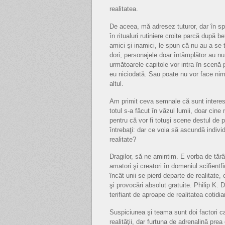
realitatea.
De aceea, mă adresez tuturor, dar în spe
în ritualuri rutiniere croite parcă după b
amici şi inamici, le spun că nu au a se
dori, personajele doar întâmplător au num
următoarele capitole vor intra în scenă 
eu niciodată. Sau poate nu vor face nim
altul.
Am primit ceva semnale că sunt interes
totul s-a făcut în văzul lumii, doar ci
pentru că vor fi totuşi scene destul de 
întrebaţi: dar ce voia să ascundă indivi
realitate?
Dragilor, să ne amintim. E vorba de tărâm
amatori şi creatori în domeniul scifientfic
încât unii se pierd departe de realitate
şi provocări absolut gratuite. Philip K. 
terifiant de aproape de realitatea cotidia
Suspiciunea şi teama sunt doi factori 
realităţii, dar furtuna de adrenalină pre