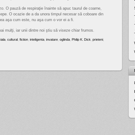
zo. O pauză de respiraţie înainte să apuc taurul de coarne,
cepe. O ocazie de a da unora timpul necesar să coboare din
tea aşa cum este, nu aşa cum o vor ei a fi.
i mulţi, iar unii dintre noi ştiu să viseze chiar frumos.
ciala
,
cultural
,
fiction
,
inteligenta
,
invatare
,
oglinda
,
Philip K. Dick
,
prieteni
,