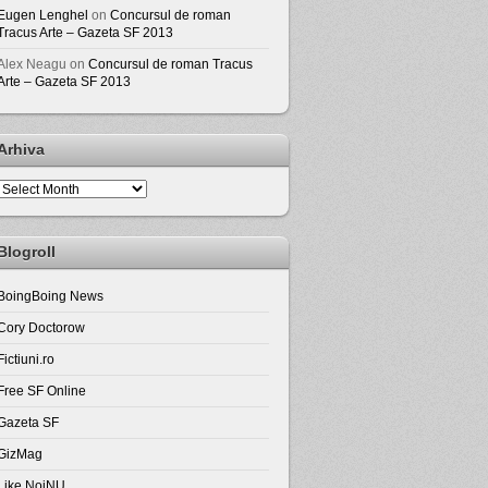
Eugen Lenghel
on
Concursul de roman
Tracus Arte – Gazeta SF 2013
Alex Neagu
on
Concursul de roman Tracus
Arte – Gazeta SF 2013
Arhiva
Arhiva
Blogroll
BoingBoing News
Cory Doctorow
Fictiuni.ro
Free SF Online
Gazeta SF
GizMag
Like NoiNU