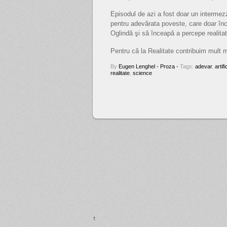
Episodul de azi a fost doar un intermez
pentru adevărata poveste, care doar în
Oglindă şi să înceapă a percepe realita
Pentru că la Realitate contribuim mult ma
By
Eugen Lenghel
•
Proza
• Tags:
adevar
,
artifi
realitate
,
science
↑