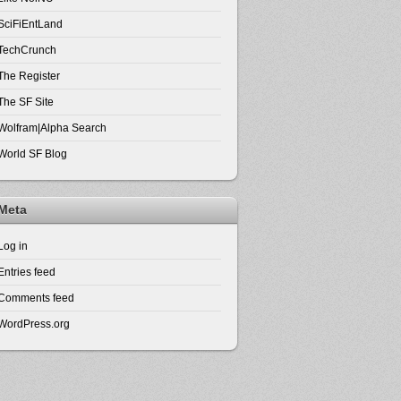
SciFiEntLand
TechCrunch
The Register
The SF Site
Wolfram|Alpha Search
World SF Blog
Meta
Log in
Entries feed
Comments feed
WordPress.org