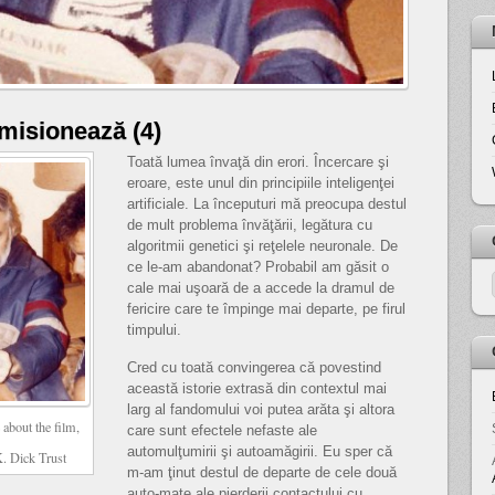
emisionează (4)
Toată lumea învaţă din erori. Încercare şi
eroare, este unul din principiile inteligenţei
artificiale. La începuturi mă preocupa destul
de mult problema învăţării, legătura cu
algoritmii genetici şi reţelele neuronale. De
ce le-am abandonat? Probabil am găsit o
cale mai uşoară de a accede la dramul de
fericire care te împinge mai departe, pe firul
timpului.
Cred cu toată convingerea că povestind
această istorie extrasă din contextul mai
larg al fandomului voi putea arăta şi altora
 about the film,
care sunt efectele nefaste ale
automulţumirii şi autoamăgirii. Eu sper că
K. Dick Trust
m-am ţinut destul de departe de cele două
auto-mate ale pierderii contactului cu