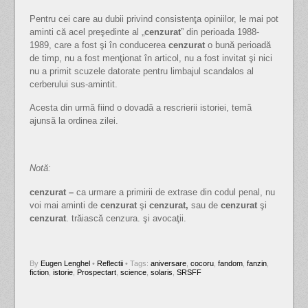
Pentru cei care au dubii privind consistenţa opiniilor, le mai pot
aminti că acel preşedinte al „
cenzurat
” din perioada 1988-
1989, care a fost şi în conducerea
cenzurat
o bună perioadă
de timp, nu a fost menţionat în articol, nu a fost invitat şi nici
nu a primit scuzele datorate pentru limbajul scandalos al
cerberului sus-amintit.
Acesta din urmă fiind o dovadă a rescrierii istoriei, temă
ajunsă la ordinea zilei.
Notă:
cenzurat –
ca urmare a primirii de extrase din codul penal, nu
voi mai aminti de
cenzurat
şi
cenzurat,
sau de
cenzurat
şi
cenzurat
. trăiască cenzura. şi avocaţii.
By
Eugen Lenghel
•
Reflectii
• Tags:
aniversare
,
cocoru
,
fandom
,
fanzin
,
fiction
,
istorie
,
Prospectart
,
science
,
solaris
,
SRSFF