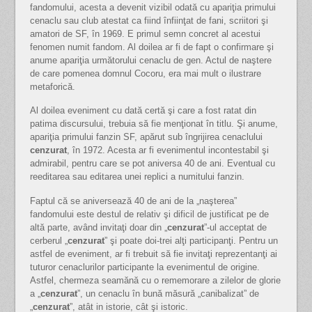
fandomului, acesta a devenit vizibil odată cu apariţia primului
cenaclu sau club atestat ca fiind înfiinţat de fani, scriitori şi
amatori de SF, în 1969. E primul semn concret al acestui
fenomen numit fandom. Al doilea ar fi de fapt o confirmare şi
anume apariţia următorului cenaclu de gen. Actul de naştere
de care pomenea domnul Cocoru, era mai mult o ilustrare
metaforică.
Al doilea eveniment cu dată certă şi care a fost ratat din
patima discursului, trebuia să fie menţionat în titlu. Şi anume,
apariţia primului fanzin SF, apărut sub îngrijirea cenaclului
cenzurat
, în 1972. Acesta ar fi evenimentul incontestabil şi
admirabil, pentru care se pot aniversa 40 de ani. Eventual cu
reeditarea sau editarea unei replici a numitului fanzin.
Faptul că se aniversează 40 de ani de la „naşterea”
fandomului este destul de relativ şi dificil de justificat pe de
altă parte, având invitaţi doar din „
cenzurat
”-ul acceptat de
cerberul „
cenzurat
” şi poate doi-trei alţi participanţi. Pentru un
astfel de eveniment, ar fi trebuit să fie invitaţi reprezentanţi ai
tuturor cenaclurilor participante la evenimentul de origine.
Astfel, chermeza seamănă cu o rememorare a zilelor de glorie
a „
cenzurat
”, un cenaclu în bună măsură „canibalizat” de
„
cenzurat
”, atât in istorie, cât şi istoric.