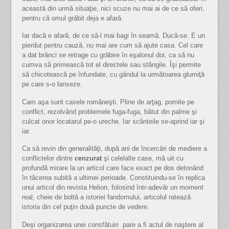
această din urmă situaţie, nici scuze nu mai ai de ce să oferi,
pentru că omul grăbit deja e afară.
Iar dacă e afară, de ce să-l mai bagi în seamă. Ducă-se. E un
pierdut pentru cauză, nu mai are cum să ajute casa. Cel care
a dat brânci se retrage cu grăbire în eşalonul doi, ca să nu
cumva să primească tot el directele sau stângile. Îşi permite
să chicotească pe înfundate, cu gândul la următoarea glumiţă
pe care s-o lanseze.
Cam aşa sunt casele româneşti. Pline de arţag, pornite pe
conflict, rezolvând problemele fuga-fuga, bătut din palme şi
culcat onor locatarul pe-o ureche. Iar scânteile se-aprind iar şi
iar.
Ca să revin din generalităţi, după ani de încercări de mediere a
conflictelor dintre
cenzurat
şi celelalte case, mă uit cu
profundă mirare la un articol care face exact pe dos detonând
în tăcerea subită a ultimei perioade. Constituindu-se în replica
unui articol din revista Helion, folosind într-adevăr un moment
real, cheie de boltă a istoriei fandomului, articolul ratează
istoria din cel puţin două puncte de vedere.
Deşi organizarea unei consfătuiri pare a fi actul de naştere al