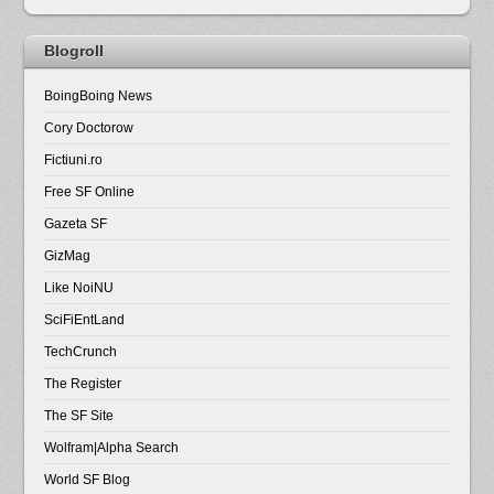
Blogroll
BoingBoing News
Cory Doctorow
Fictiuni.ro
Free SF Online
Gazeta SF
GizMag
Like NoiNU
SciFiEntLand
TechCrunch
The Register
The SF Site
Wolfram|Alpha Search
World SF Blog