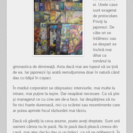
ei. Unele case
sunt exagerat
de protocolare.
Priviţi la
japonezi. De
câte ori se
întâlnesc sau
se despart se
înclină mai
dihai ca
românul la
gimnastica de dimineaţă. Asta dacă mai are tupeul să se ţină
de ea. Iar japonezii îşi arată nemulţumirea doar în natură când
dau cu băţul în copaci.
În mediul corporatist se obişnuiesc interviurile, mai multe la
intrare, mai puţine la ieşire. Dar neapărat necesare. Ca să ştie
şi managerul ce cu cine are de-a face. Iar despărţirea să nu
fie nici foarte dureroasă, nici cu scântei sau resentimente care
ar putea aprinde focul răzbunării mai târziu.
Dacă vă gândiţi la ceva anume, poate aveţi dreptate. Sunt unii
oameni cărora nu le pasă. Nu le pasă dacă pleacă cineva din
casă, mai ales dacă-i dau şi un brânci, ca să se grăbească. În