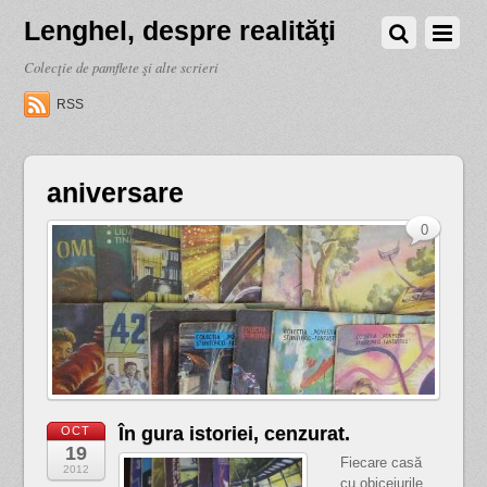
Lenghel, despre realităţi
Colecţie de pamflete şi alte scrieri
RSS
aniversare
0
În gura istoriei, cenzurat.
OCT
19
Fiecare casă
2012
cu obiceiurile