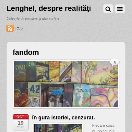
Lenghel, despre realităţi
Colecţie de pamflete şi alte scrieri
RSS
fandom
0
În gura istoriei, cenzurat.
OCT
19
Fiecare casă
2012
cu obiceiurile