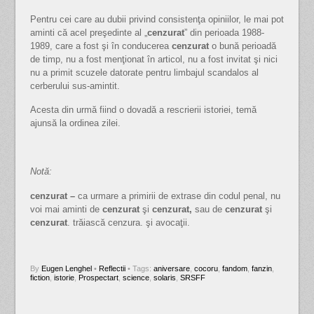
Pentru cei care au dubii privind consistenţa opiniilor, le mai pot
aminti că acel preşedinte al „
cenzurat
” din perioada 1988-
1989, care a fost şi în conducerea
cenzurat
o bună perioadă
de timp, nu a fost menţionat în articol, nu a fost invitat şi nici
nu a primit scuzele datorate pentru limbajul scandalos al
cerberului sus-amintit.
Acesta din urmă fiind o dovadă a rescrierii istoriei, temă
ajunsă la ordinea zilei.
Notă:
cenzurat –
ca urmare a primirii de extrase din codul penal, nu
voi mai aminti de
cenzurat
şi
cenzurat,
sau de
cenzurat
şi
cenzurat
. trăiască cenzura. şi avocaţii.
By
Eugen Lenghel
•
Reflectii
• Tags:
aniversare
,
cocoru
,
fandom
,
fanzin
,
fiction
,
istorie
,
Prospectart
,
science
,
solaris
,
SRSFF