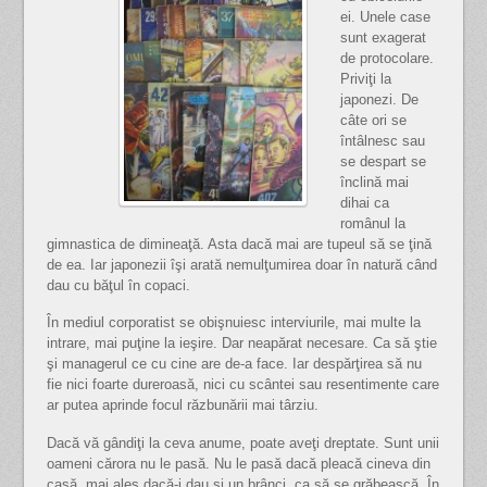
ei. Unele case
sunt exagerat
de protocolare.
Priviţi la
japonezi. De
câte ori se
întâlnesc sau
se despart se
înclină mai
dihai ca
românul la
gimnastica de dimineaţă. Asta dacă mai are tupeul să se ţină
de ea. Iar japonezii îşi arată nemulţumirea doar în natură când
dau cu băţul în copaci.
În mediul corporatist se obişnuiesc interviurile, mai multe la
intrare, mai puţine la ieşire. Dar neapărat necesare. Ca să ştie
şi managerul ce cu cine are de-a face. Iar despărţirea să nu
fie nici foarte dureroasă, nici cu scântei sau resentimente care
ar putea aprinde focul răzbunării mai târziu.
Dacă vă gândiţi la ceva anume, poate aveţi dreptate. Sunt unii
oameni cărora nu le pasă. Nu le pasă dacă pleacă cineva din
casă, mai ales dacă-i dau şi un brânci, ca să se grăbească. În