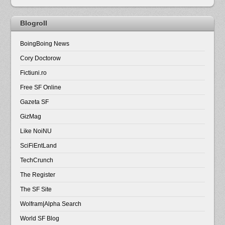
Blogroll
BoingBoing News
Cory Doctorow
Fictiuni.ro
Free SF Online
Gazeta SF
GizMag
Like NoiNU
SciFiEntLand
TechCrunch
The Register
The SF Site
Wolfram|Alpha Search
World SF Blog