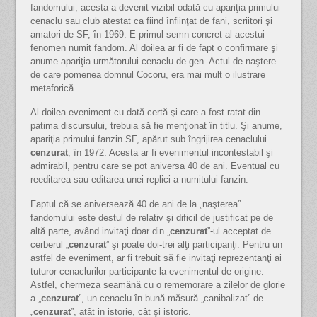
fandomului, acesta a devenit vizibil odată cu apariţia primului
cenaclu sau club atestat ca fiind înfiinţat de fani, scriitori şi
amatori de SF, în 1969. E primul semn concret al acestui
fenomen numit fandom. Al doilea ar fi de fapt o confirmare şi
anume apariţia următorului cenaclu de gen. Actul de naştere
de care pomenea domnul Cocoru, era mai mult o ilustrare
metaforică.
Al doilea eveniment cu dată certă şi care a fost ratat din
patima discursului, trebuia să fie menţionat în titlu. Şi anume,
apariţia primului fanzin SF, apărut sub îngrijirea cenaclului
cenzurat
, în 1972. Acesta ar fi evenimentul incontestabil şi
admirabil, pentru care se pot aniversa 40 de ani. Eventual cu
reeditarea sau editarea unei replici a numitului fanzin.
Faptul că se aniversează 40 de ani de la „naşterea”
fandomului este destul de relativ şi dificil de justificat pe de
altă parte, având invitaţi doar din „
cenzurat
”-ul acceptat de
cerberul „
cenzurat
” şi poate doi-trei alţi participanţi. Pentru un
astfel de eveniment, ar fi trebuit să fie invitaţi reprezentanţi ai
tuturor cenaclurilor participante la evenimentul de origine.
Astfel, chermeza seamănă cu o rememorare a zilelor de glorie
a „
cenzurat
”, un cenaclu în bună măsură „canibalizat” de
„
cenzurat
”, atât in istorie, cât şi istoric.