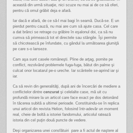
această din urmă situaţie, nici scuze nu mai ai de ce să oferi,
pentru că omul grăbit deja e afară.
Iar dacă e afară, de ce să-l mai bagi în seamă. Ducă-se. E un
pierdut pentru cauză, nu mai are cum să ajute casa. Cel care
a dat brânci se retrage cu grăbire în eşalonul doi, ca să nu
cumva să primească tot el directele sau stângile. Îşi permite
să chicotească pe înfundate, cu gândul la următoarea glumiţă
pe care s-o lanseze.
Cam aşa sunt casele româneşti. Pline de arţag, pornite pe
conflict, rezolvând problemele fuga-fuga, bătut din palme şi
culcat onor locatarul pe-o ureche. Iar scânteile se-aprind iar şi
iar.
Ca să revin din generalităţi, după ani de încercări de mediere a
conflictelor dintre
cenzurat
şi celelalte case, mă uit cu
profundă mirare la un articol care face exact pe dos detonând
în tăcerea subită a ultimei perioade. Constituindu-se în replica
unui articol din revista Helion, folosind într-adevăr un moment
real, cheie de boltă a istoriei fandomului, articolul ratează
istoria din cel puţin două puncte de vedere.
Deşi organizarea unei consfătuiri pare a fi actul de naştere al