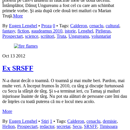
prieteni pe care-i lăsasem în rătăcirile mele de două decenii.
Întâmplător, Dănuţ Ungureanu a fost cel cu care am schimbat
primele vorbe. Şi asta după cele două trei mailuri cu Marian
Truţă.
More
By
Eugen Lenghel
•
Proza
0
• Tags:
Calderon
,
cenaclu
,
cultural
,
fantasy
,
fiction
,
gaudeamus 2010
,
istorie
,
Lenghel
,
Pirligras
,
Prospectart
,
science
,
scriitori
,
Truta
,
Ungureanu
,
voluntariat
Oct
13
2012
Ex SRSFF
N-a durat decât o toamnă. O toamnă şi mai multe beri. Pardon, mai
multe veri. A început frumos în 2010, cu târg şi discuţie furtunoasă
cu Secu la sfârşit de târg. Şi s-a terminat ieri, cu Tamaş şi mailuri
injurioase înainte de târg. Nu pot sta alături de persoane care îmi dau
de înţeles cu toată puterea că nu e locul meu acolo.
More
By
Eugen Lenghel
•
Stiri
1
• Tags:
Calderon
,
cenaclu
,
demisie
,
Helion
,
Prospectart
,
redactor
,
secretar
,
Secu
,
SRSFF
,
Timisoara