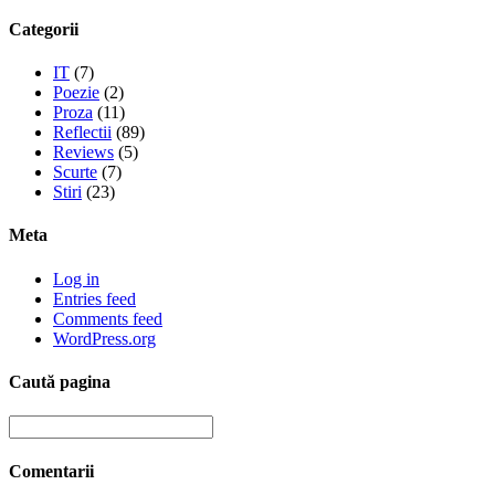
Categorii
IT
(7)
Poezie
(2)
Proza
(11)
Reflectii
(89)
Reviews
(5)
Scurte
(7)
Stiri
(23)
Meta
Log in
Entries feed
Comments feed
WordPress.org
Caută pagina
Comentarii