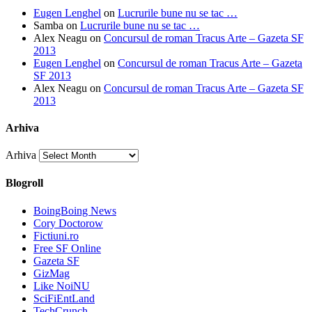
Eugen Lenghel
on
Lucrurile bune nu se tac …
Samba
on
Lucrurile bune nu se tac …
Alex Neagu
on
Concursul de roman Tracus Arte – Gazeta SF
2013
Eugen Lenghel
on
Concursul de roman Tracus Arte – Gazeta
SF 2013
Alex Neagu
on
Concursul de roman Tracus Arte – Gazeta SF
2013
Arhiva
Arhiva
Blogroll
BoingBoing News
Cory Doctorow
Fictiuni.ro
Free SF Online
Gazeta SF
GizMag
Like NoiNU
SciFiEntLand
TechCrunch