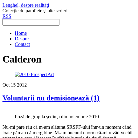
Lenghel, despre realităţi
Colecţie de pamflete şi alte scrieri
RSS
Home
Despre
Contact
Calderon
Oct
15
2012
Voluntarii nu demisionează (1)
Poză de grup la şedinţa din noiembrie 2010
Nu-mi pare rău că m-am alăturat SRSFF-ului într-un moment când
toate păreau că merg bine. M-am bucurat enorm că-mi revăd vechii