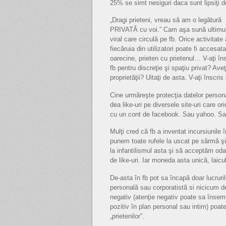
25% se simt nesiguri daca sunt lipsiţi d
„Dragi prieteni, vreau să am o legătură
PRIVATĂ cu voi.” Cam aşa sună ultimu
viral care circulă pe fb. Orice activitate 
fiecăruia din utilizatori poate fi accesat
oarecine, prieten cu prietenul… V-aţi îns
fb pentru discreţie şi spaţiu privat? Ave
proprietăţii? Uitaţi de asta. V-aţi înscris
Cine urmăreşte protecţia datelor persona
dea like-uri pe diversele site-uri care 
cu un cont de facebook. Sau yahoo. Sa
Mulţi cred că fb a inventat incursiunile 
punem toate rufele la uscat pe sârmă ş
la infantilismul asta şi să acceptăm od
de like-uri. Iar moneda asta unică, laic
De-asta în fb pot sa încapă doar lucrur
personală sau corporatistă si nicicum d
negativ (atenţie negativ poate sa însemn
pozitiv în plan personal sau intim) poate 
„prietenilor”.