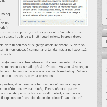
e fb.
l mesaj
a
a de un
cris în
ţi cumva iluzia protecţiei datelor personale? Suferiţi de mania
 ca să puteţi vorbi cu alţii, să-i puteţi spiona, interoga discret.
le evită fb sau măcar îşi şterge datele irelevante. Şi evita să
oricum îi monitorizează comportamentul, dar măcar nu-l asociază
u google.
în viaţă personală. Nu-i adevărat. Noi le-am inventat. Noi ne
i ne minunăm ca s-a aflat până la Oradea. As vrea să renunţăm
ată pentru totdeauna: facebook e o sculă de marketing. Pe bază
ul, este o monedă nu o limbă printre fese.
ile pozitive, doar ceea ce putem noi „vinde” despre imagine
espre bârfe, neadevăruri, răutăţi. Pentru că tot ce punem
e şi negativ pentru public sau în alt context, chiar dacă e
fi exploatat de fb sau de oricare din „prieteni” sau „prietenii”