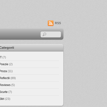
RSS
Categorii
IT
(7)
Poezie
(2)
Proza
(11)
Reflectii
(89)
Reviews
(5)
Scurte
(7)
Stiri
(23)