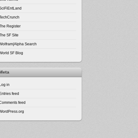
SciFiEntLand
TechCrunch
The Register
The SF Site
Wolfram|Alpha Search
World SF Blog
Meta
Log in
Entries feed
Comments feed
WordPress.org