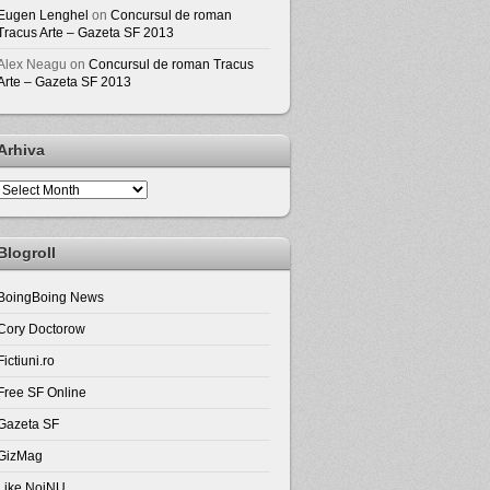
Eugen Lenghel
on
Concursul de roman
Tracus Arte – Gazeta SF 2013
Alex Neagu
on
Concursul de roman Tracus
Arte – Gazeta SF 2013
Arhiva
Arhiva
Blogroll
BoingBoing News
Cory Doctorow
Fictiuni.ro
Free SF Online
Gazeta SF
GizMag
Like NoiNU