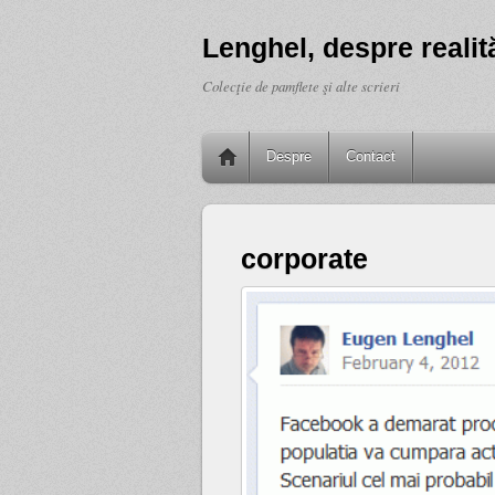
Lenghel, despre realită
Colecţie de pamflete şi alte scrieri
Despre
Contact
corporate