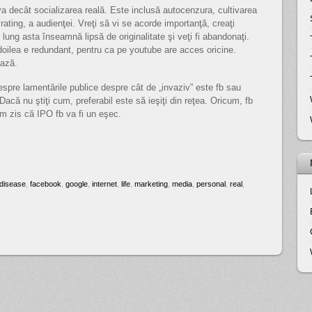
eva decât socializarea reală. Este inclusă autocenzura, cultivarea
ui rating, a audienţei. Vreţi să vi se acorde importanţă, creaţi
lung asta înseamnă lipsă de originalitate şi veţi fi abandonaţi.
doilea e redundant, pentru ca pe youtube are acces oricine.
ează.
espre lamentările publice despre cât de „invaziv” este fb sau
 Dacă nu ştiţi cum, preferabil este să ieşiţi din reţea. Oricum, fb
am zis că IPO fb va fi un eşec.
disease
,
facebook
,
google
,
internet
,
life
,
marketing
,
media
,
personal
,
real
,