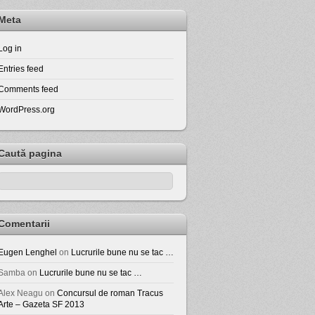
Meta
Log in
Entries feed
Comments feed
WordPress.org
Caută pagina
Comentarii
Eugen Lenghel
on
Lucrurile bune nu se tac …
Samba
on
Lucrurile bune nu se tac …
Alex Neagu
on
Concursul de roman Tracus
Arte – Gazeta SF 2013