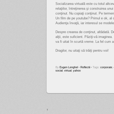
Socializarea virtuală este cu totul altc
relaţiilor, întreţinerea şi construirea un
conţinut. Nu copiaţi conţinut. Pe termen 
Un film de pe youtube? Primul e ok, al 
Audienţa învaţă, iar interesul se model
Despre crearea de conţinut, altădată. D
alţii, este suficient. Păziţi-vă imaginea.
va fi uitat în scurtă vreme. La fel cum 
Dragilor, nu uitaţi să trăiţi pentru voi!
By
Eugen Lenghel
•
Reflectii
• Tags:
corporate
,
social
,
virtual
,
yahoo
↑