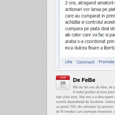
JAN
De FeBe
28
2013
Mă iau din nou de febe, de p
fi nodul gordian al lumii pre
fapt chiar este. Mai nou s-a descoperit 
numită dependenţă de facebook. Germa
ca peste 70% din utilizatori îşi pornesc
de fb imediat cum porneşte browserul, d