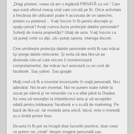
„Dragi prieteni, vreau să am o legătură PRIVATĂ cu voi.” Cam
aşa sună ultimul mesaj viral care circulă pe fb. Orice activitate
a fiecăruia din utilizatori poate fi accesata de un oarecine,
prieten cu prietenul… V-aţi înscris în fb pentru discreţie şi
spaţiu privat? Aveţi cumva iluzia protecţiei datelor personale?
Suferiţi de mania proprietăţii? Uitaţi de asta. V-aţi înscris ca
să puteţi vorbi cu alţii, să-i puteţi spiona, interoga discret.
Cine urmăreşte protecţia datelor personale evită fb sau măcar
îşi şterge datele irelevante. Şi evita să dea like-uri pe
diversele site-uri care oricum îi monitorizează
comportamentul, dar măcar nu-l asociază cu un cont de
facebook. Sau yahoo. Sau google.
Mulţi cred că fb a inventat incursiunile în viaţă personală. Nu-i
adevărat. Noi le-am inventat. Noi ne punem toate rufele la
uscat pe sârmă şi ne minunăm ca s-a aflat până la Oradea.
As vrea să renunţăm la infantilismul asta şi să acceptăm
odată pentru totdeauna: facebook e o sculă de marketing. Pe
bază de like-uri. Iar moneda asta unică, laicul, este o monedă
nu o limbă printre fese.
De-asta în fb pot sa încapă doar lucrurile pozitive, doar ceea
ce putem noi „vinde” despre imagine personală sau