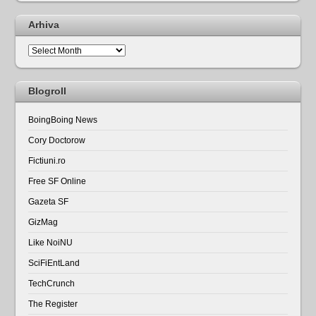
Arhiva
Arhiva
Blogroll
BoingBoing News
Cory Doctorow
Fictiuni.ro
Free SF Online
Gazeta SF
GizMag
Like NoiNU
SciFiEntLand
TechCrunch
The Register