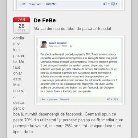
De FeBe
JAN
28
Mă iau din nou de febe, de parcă ar fi nodul
2013
gordia
n al
lumii
prezen
te. De
fapt
chiar
este.
Mai
nou s-
a
desco
perit o
boală, numită dependenţă de facebook. Germanii spun ca
peste 70% din utilizatori îşi pornesc pagina de fb imediat cum
porneşte browserul, din care 25% se simt nesiguri daca sunt
lipsiţi de fb.