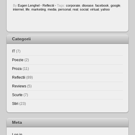
By
Eugen Lenghel
•
Reflectii
• Tags:
corporate
,
disease
,
facebook
,
google
,
internet
,
life
,
marketing
,
media
,
personal
,
real
,
social
,
virtual
,
yahoo
Categorii
IT
(7)
Poezie
(2)
Proza
(11)
Reflectii
(89)
Reviews
(5)
Scurte
(7)
Stiri
(23)
Meta
Log in