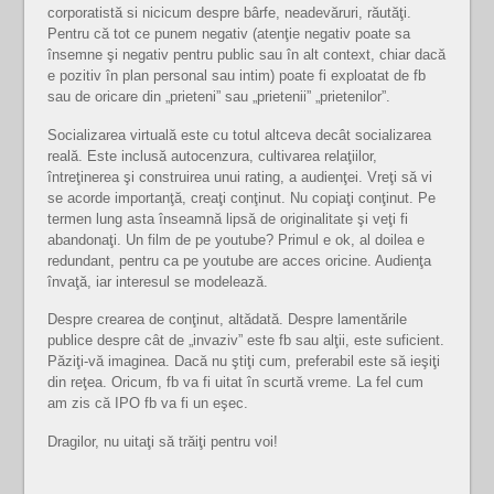
corporatistă si nicicum despre bârfe, neadevăruri, răutăţi.
Pentru că tot ce punem negativ (atenţie negativ poate sa
însemne şi negativ pentru public sau în alt context, chiar dacă
e pozitiv în plan personal sau intim) poate fi exploatat de fb
sau de oricare din „prieteni” sau „prietenii” „prietenilor”.
Socializarea virtuală este cu totul altceva decât socializarea
reală. Este inclusă autocenzura, cultivarea relaţiilor,
întreţinerea şi construirea unui rating, a audienţei. Vreţi să vi
se acorde importanţă, creaţi conţinut. Nu copiaţi conţinut. Pe
termen lung asta înseamnă lipsă de originalitate şi veţi fi
abandonaţi. Un film de pe youtube? Primul e ok, al doilea e
redundant, pentru ca pe youtube are acces oricine. Audienţa
învaţă, iar interesul se modelează.
Despre crearea de conţinut, altădată. Despre lamentările
publice despre cât de „invaziv” este fb sau alţii, este suficient.
Păziţi-vă imaginea. Dacă nu ştiţi cum, preferabil este să ieşiţi
din reţea. Oricum, fb va fi uitat în scurtă vreme. La fel cum
am zis că IPO fb va fi un eşec.
Dragilor, nu uitaţi să trăiţi pentru voi!