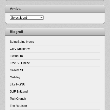
Arhiva
Arhiva
Blogroll
BoingBoing News
Cory Doctorow
Fictiuni.ro
Free SF Online
Gazeta SF
GizMag
Like NoiNU
SciFiEntLand
TechCrunch
The Register