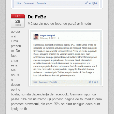
De FeBe
JAN
28
Mă iau din nou de febe, de parcă ar fi nodul
2013
gordia
n al
lumii
prezen
te. De
fapt
chiar
este.
Mai
nou s-
a
desco
perit o
boală, numită dependenţă de facebook. Germanii spun ca
peste 70% din utilizatori îşi pornesc pagina de fb imediat cum
porneşte browserul, din care 25% se simt nesiguri daca sunt
lipsiţi de fb.