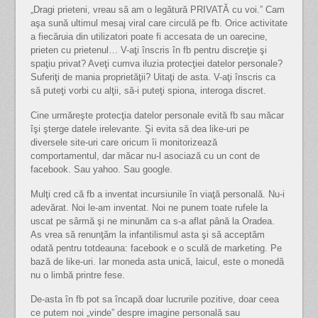
„Dragi prieteni, vreau să am o legătură PRIVATĂ cu voi.” Cam
aşa sună ultimul mesaj viral care circulă pe fb. Orice activitate
a fiecăruia din utilizatori poate fi accesata de un oarecine,
prieten cu prietenul… V-aţi înscris în fb pentru discreţie şi
spaţiu privat? Aveţi cumva iluzia protecţiei datelor personale?
Suferiţi de mania proprietăţii? Uitaţi de asta. V-aţi înscris ca
să puteţi vorbi cu alţii, să-i puteţi spiona, interoga discret.
Cine urmăreşte protecţia datelor personale evită fb sau măcar
îşi şterge datele irelevante. Şi evita să dea like-uri pe
diversele site-uri care oricum îi monitorizează
comportamentul, dar măcar nu-l asociază cu un cont de
facebook. Sau yahoo. Sau google.
Mulţi cred că fb a inventat incursiunile în viaţă personală. Nu-i
adevărat. Noi le-am inventat. Noi ne punem toate rufele la
uscat pe sârmă şi ne minunăm ca s-a aflat până la Oradea.
As vrea să renunţăm la infantilismul asta şi să acceptăm
odată pentru totdeauna: facebook e o sculă de marketing. Pe
bază de like-uri. Iar moneda asta unică, laicul, este o monedă
nu o limbă printre fese.
De-asta în fb pot sa încapă doar lucrurile pozitive, doar ceea
ce putem noi „vinde” despre imagine personală sau