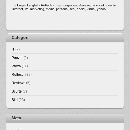
By
Eugen Lenghel
•
Reflectii
• Tags:
corporate
,
disease
,
facebook
,
google
,
internet
,
life
,
marketing
,
media
,
personal
,
real
,
social
,
virtual
,
yahoo
Categorii
IT
(7)
Poezie
(2)
Proza
(11)
Reflectii
(89)
Reviews
(5)
Scurte
(7)
Stiri
(23)
Meta
Log in