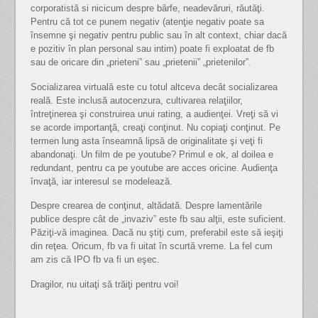
corporatistă si nicicum despre bârfe, neadevăruri, răutăţi.
Pentru că tot ce punem negativ (atenţie negativ poate sa
însemne şi negativ pentru public sau în alt context, chiar dacă
e pozitiv în plan personal sau intim) poate fi exploatat de fb
sau de oricare din „prieteni” sau „prietenii” „prietenilor”.
Socializarea virtuală este cu totul altceva decât socializarea
reală. Este inclusă autocenzura, cultivarea relaţiilor,
întreţinerea şi construirea unui rating, a audienţei. Vreţi să vi
se acorde importanţă, creaţi conţinut. Nu copiaţi conţinut. Pe
termen lung asta înseamnă lipsă de originalitate şi veţi fi
abandonaţi. Un film de pe youtube? Primul e ok, al doilea e
redundant, pentru ca pe youtube are acces oricine. Audienţa
învaţă, iar interesul se modelează.
Despre crearea de conţinut, altădată. Despre lamentările
publice despre cât de „invaziv” este fb sau alţii, este suficient.
Păziţi-vă imaginea. Dacă nu ştiţi cum, preferabil este să ieşiţi
din reţea. Oricum, fb va fi uitat în scurtă vreme. La fel cum
am zis că IPO fb va fi un eşec.
Dragilor, nu uitaţi să trăiţi pentru voi!