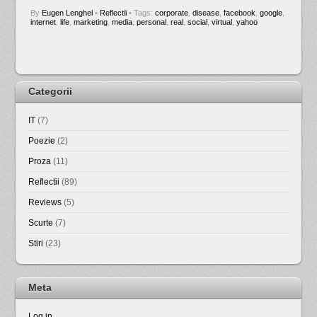
By
Eugen Lenghel
•
Reflectii
• Tags:
corporate
,
disease
,
facebook
,
google
,
internet
,
life
,
marketing
,
media
,
personal
,
real
,
social
,
virtual
,
yahoo
Categorii
IT
(7)
Poezie
(2)
Proza
(11)
Reflectii
(89)
Reviews
(5)
Scurte
(7)
Stiri
(23)
Meta
Log in