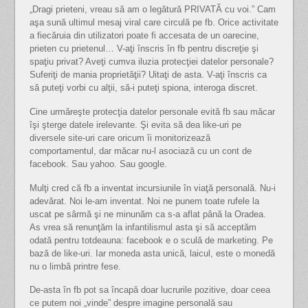
„Dragi prieteni, vreau să am o legătură PRIVATĂ cu voi.” Cam
aşa sună ultimul mesaj viral care circulă pe fb. Orice activitate
a fiecăruia din utilizatori poate fi accesata de un oarecine,
prieten cu prietenul… V-aţi înscris în fb pentru discreţie şi
spaţiu privat? Aveţi cumva iluzia protecţiei datelor personale?
Suferiţi de mania proprietăţii? Uitaţi de asta. V-aţi înscris ca
să puteţi vorbi cu alţii, să-i puteţi spiona, interoga discret.
Cine urmăreşte protecţia datelor personale evită fb sau măcar
îşi şterge datele irelevante. Şi evita să dea like-uri pe
diversele site-uri care oricum îi monitorizează
comportamentul, dar măcar nu-l asociază cu un cont de
facebook. Sau yahoo. Sau google.
Mulţi cred că fb a inventat incursiunile în viaţă personală. Nu-i
adevărat. Noi le-am inventat. Noi ne punem toate rufele la
uscat pe sârmă şi ne minunăm ca s-a aflat până la Oradea.
As vrea să renunţăm la infantilismul asta şi să acceptăm
odată pentru totdeauna: facebook e o sculă de marketing. Pe
bază de like-uri. Iar moneda asta unică, laicul, este o monedă
nu o limbă printre fese.
De-asta în fb pot sa încapă doar lucrurile pozitive, doar ceea
ce putem noi „vinde” despre imagine personală sau