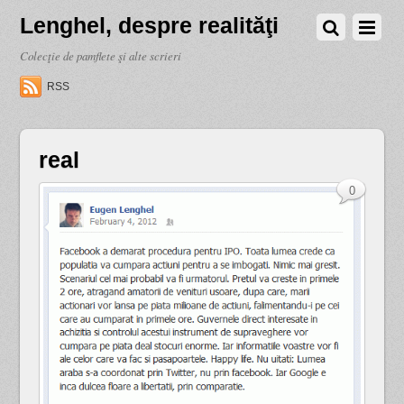
Lenghel, despre realităţi
Colecţie de pamflete şi alte scrieri
RSS
real
0