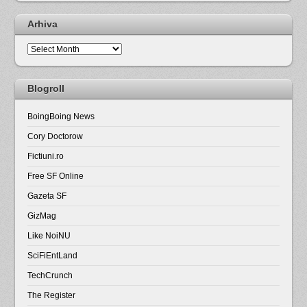
Arhiva
Arhiva
Blogroll
BoingBoing News
Cory Doctorow
Fictiuni.ro
Free SF Online
Gazeta SF
GizMag
Like NoiNU
SciFiEntLand
TechCrunch
The Register