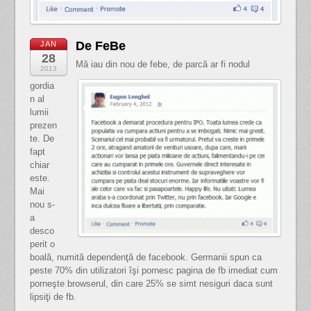
De FeBe
JAN
28
Mă iau din nou de febe, de parcă ar fi nodul
2013
gordia
n al
lumii
prezen
te. De
fapt
chiar
este.
Mai
nou s-
a
desco
perit o
boală, numită dependenţă de facebook. Germanii spun ca
peste 70% din utilizatori îşi pornesc pagina de fb imediat cum
porneşte browserul, din care 25% se simt nesiguri daca sunt
lipsiţi de fb.