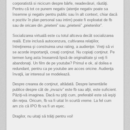
corporatistă si nicicum despre bârfe, neadevăruri, răutăţi.
Pentru că tot ce punem negativ (atenţie negativ poate sa
însemne şi negativ pentru public sau în alt context, chiar dacă
e pozitiv în plan personal sau intim) poate fi exploatat de fb
sau de oricare din „prieteni” sau „prietenii” „prietenilor”.
Socializarea virtuală este cu totul altceva decât socializarea
reală. Este inclusă autocenzura, cultivarea relaţiilor,
întreţinerea şi construirea unui rating, a audienţei. Vreţi să vi
se acorde importanţă, creaţi conţinut. Nu copiaţi conţinut. Pe
termen lung asta înseamnă lipsă de originalitate şi veţi fi
abandonaţi. Un film de pe youtube? Primul e ok, al doilea e
redundant, pentru ca pe youtube are acces oricine. Audienţa
învaţă, iar interesul se modelează.
Despre crearea de conţinut, altădată. Despre lamentările
publice despre cât de „invaziv” este fb sau alţii, este suficient.
Păziţi-vă imaginea. Dacă nu ştiţi cum, preferabil este să ieşiţi
din reţea. Oricum, fb va fi uitat în scurtă vreme. La fel cum
am zis că IPO fb va fi un eşec.
Dragilor, nu uitaţi să trăiţi pentru voi!