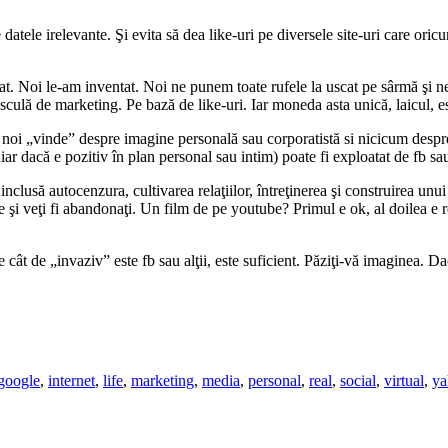
e datele irelevante. Şi evita să dea like-uri pe diversele site-uri care o
ărat. Noi le-am inventat. Noi ne punem toate rufele la uscat pe sârmă şi
sculă de marketing. Pe bază de like-uri. Iar moneda asta unică, laicul, 
 noi „vinde” despre imagine personală sau corporatistă si nicicum despre
ar dacă e pozitiv în plan personal sau intim) poate fi exploatat de fb sau
 inclusă autocenzura, cultivarea relaţiilor, întreţinerea şi construirea unui
e şi veţi fi abandonaţi. Un film de pe youtube? Primul e ok, al doilea e 
ât de „invaziv” este fb sau alţii, este suficient. Păziţi-vă imaginea. Dacă 
google
,
internet
,
life
,
marketing
,
media
,
personal
,
real
,
social
,
virtual
,
ya