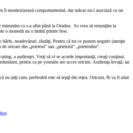
ricum îi monitorizează comportamentul, dar măcar nu-l asociază cu un
 ne minunăm ca s-a aflat până la Oradea. As vrea să renunţăm la
este o monedă nu o limbă printre fese.
 bârfe, neadevăruri, răutăţi. Pentru că tot ce punem negativ (atenţie
 de oricare din „prieteni” sau „prietenii” „prietenilor”.
 rating, a audienţei. Vreţi să vi se acorde importanţă, creaţi conţinut.
redundant, pentru ca pe youtube are acces oricine. Audienţa învaţă, iar
nu ştiţi cum, preferabil este să ieşiţi din reţea. Oricum, fb va fi uitat
hoo