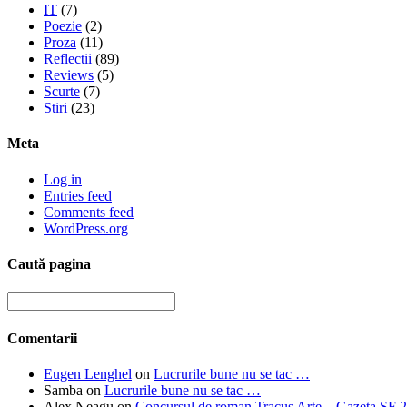
IT
(7)
Poezie
(2)
Proza
(11)
Reflectii
(89)
Reviews
(5)
Scurte
(7)
Stiri
(23)
Meta
Log in
Entries feed
Comments feed
WordPress.org
Caută pagina
Comentarii
Eugen Lenghel
on
Lucrurile bune nu se tac …
Samba
on
Lucrurile bune nu se tac …
Alex Neagu
on
Concursul de roman Tracus Arte – Gazeta SF 