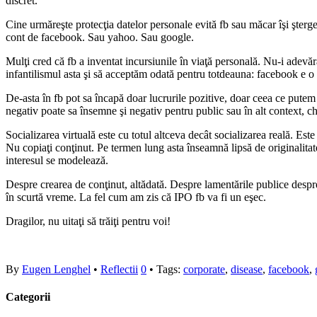
discret.
Cine urmăreşte protecţia datelor personale evită fb sau măcar îşi şterg
cont de facebook. Sau yahoo. Sau google.
Mulţi cred că fb a inventat incursiunile în viaţă personală. Nu-i adev
infantilismul asta şi să acceptăm odată pentru totdeauna: facebook e o 
De-asta în fb pot sa încapă doar lucrurile pozitive, doar ceea ce putem
negativ poate sa însemne şi negativ pentru public sau în alt context, chi
Socializarea virtuală este cu totul altceva decât socializarea reală. Este
Nu copiaţi conţinut. Pe termen lung asta înseamnă lipsă de originalitat
interesul se modelează.
Despre crearea de conţinut, altădată. Despre lamentările publice despre c
în scurtă vreme. La fel cum am zis că IPO fb va fi un eşec.
Dragilor, nu uitaţi să trăiţi pentru voi!
By
Eugen Lenghel
•
Reflectii
0
• Tags:
corporate
,
disease
,
facebook
,
Categorii