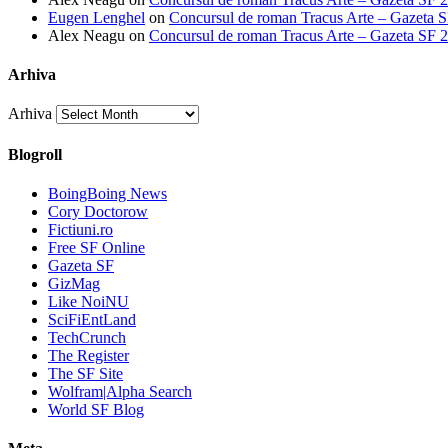
Eugen Lenghel
on
Concursul de roman Tracus Arte – Gazeta 
Alex Neagu
on
Concursul de roman Tracus Arte – Gazeta SF 
Arhiva
Arhiva
Blogroll
BoingBoing News
Cory Doctorow
Fictiuni.ro
Free SF Online
Gazeta SF
GizMag
Like NoiNU
SciFiEntLand
TechCrunch
The Register
The SF Site
Wolfram|Alpha Search
World SF Blog