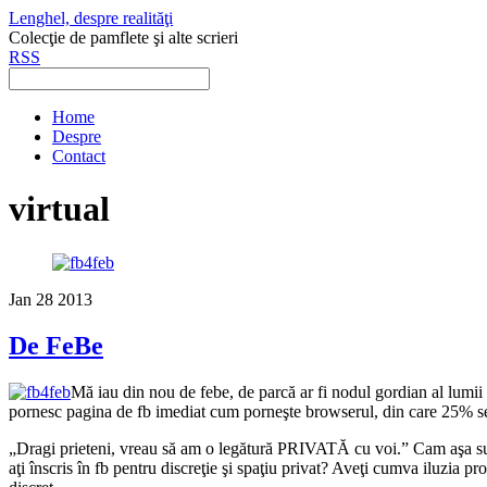
Lenghel, despre realităţi
Colecţie de pamflete şi alte scrieri
RSS
Home
Despre
Contact
virtual
Jan
28
2013
De FeBe
Mă iau din nou de febe, de parcă ar fi nodul gordian al lumii
pornesc pagina de fb imediat cum porneşte browserul, din care 25% se s
„Dragi prieteni, vreau să am o legătură PRIVATĂ cu voi.” Cam aşa sună u
aţi înscris în fb pentru discreţie şi spaţiu privat? Aveţi cumva iluzia pro