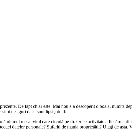
 prezente. De fapt chiar este. Mai nou s-a descoperit o boală, numită d
imt nesiguri daca sunt lipsiţi de fb.
ltimul mesaj viral care circulă pe fb. Orice activitate a fiecăruia din 
tecţiei datelor personale? Suferiţi de mania proprietăţii? Uitaţi de asta. V-