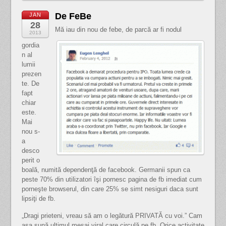
De FeBe
JAN
28
Mă iau din nou de febe, de parcă ar fi nodul
2013
gordia
n al
lumii
prezen
te. De
fapt
chiar
este.
Mai
nou s-
a
desco
perit o
boală, numită dependenţă de facebook. Germanii spun ca
peste 70% din utilizatori îşi pornesc pagina de fb imediat cum
porneşte browserul, din care 25% se simt nesiguri daca sunt
lipsiţi de fb.
„Dragi prieteni, vreau să am o legătură PRIVATĂ cu voi.” Cam
aşa sună ultimul mesaj viral care circulă pe fb. Orice activitate