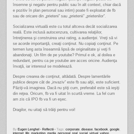
însemne şi negativ pentru public sau în alt context, chiar dacă
e pozitiv în plan personal sau intim) poate fi exploatat de fb
sau de oricare din „prieteni” sau „prietenii” „prietenilor”.
Socializarea virtuală este cu totul altceva decât socializarea
reală. Este inclusă autocenzura, cultivarea relaţiilor,
întreţinerea şi construirea unui rating, a audienţei. Vreţi să vi
se acorde importanţă, creaţi conţinut. Nu copiaţi conţinut. Pe
termen lung asta înseamnă lipsă de originalitate şi veţi fi
abandonaţi. Un film de pe youtube? Primul e ok, al doilea e
redundant, pentru ca pe youtube are acces oricine. Audienţa
învaţă, iar interesul se modelează.
Despre crearea de conţinut, altădată. Despre lamentările
publice despre cât de „invaziv” este fb sau alţii, este suficient.
Păziţi-vă imaginea. Dacă nu ştiţi cum, preferabil este să ieşiţi
din reţea. Oricum, fb va fi uitat în scurtă vreme. La fel cum
am zis că IPO fb va fi un eşec.
Dragilor, nu uitaţi să trăiţi pentru voi!
By
Eugen Lenghel
•
Reflectii
• Tags:
corporate
,
disease
,
facebook
,
google
,
internet
,
life
,
marketing
,
media
,
personal
,
real
,
social
,
virtual
,
yahoo