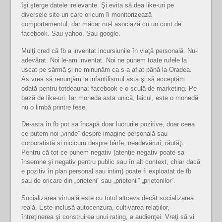
îşi şterge datele irelevante. Şi evita să dea like-uri pe
diversele site-uri care oricum îi monitorizează
comportamentul, dar măcar nu-l asociază cu un cont de
facebook. Sau yahoo. Sau google.
Mulţi cred că fb a inventat incursiunile în viaţă personală. Nu-i
adevărat. Noi le-am inventat. Noi ne punem toate rufele la
uscat pe sârmă şi ne minunăm ca s-a aflat până la Oradea.
As vrea să renunţăm la infantilismul asta şi să acceptăm
odată pentru totdeauna: facebook e o sculă de marketing. Pe
bază de like-uri. Iar moneda asta unică, laicul, este o monedă
nu o limbă printre fese.
De-asta în fb pot sa încapă doar lucrurile pozitive, doar ceea
ce putem noi „vinde” despre imagine personală sau
corporatistă si nicicum despre bârfe, neadevăruri, răutăţi.
Pentru că tot ce punem negativ (atenţie negativ poate sa
însemne şi negativ pentru public sau în alt context, chiar dacă
e pozitiv în plan personal sau intim) poate fi exploatat de fb
sau de oricare din „prieteni” sau „prietenii” „prietenilor”.
Socializarea virtuală este cu totul altceva decât socializarea
reală. Este inclusă autocenzura, cultivarea relaţiilor,
întreţinerea şi construirea unui rating, a audienţei. Vreţi să vi