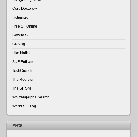
Cory Doctorow
Fictiuni.ro
Free SF Online
Gazeta SF
GizMag
Like NoiNU
SciFiEntLand
TechCrunch
The Register
The SF Site
Wolfram|Alpha Search
World SF Blog
Meta