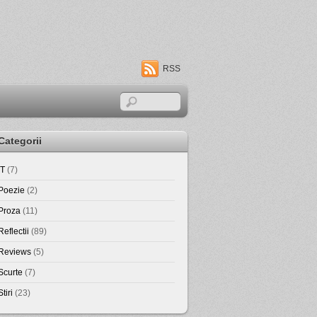
RSS
Categorii
IT
(7)
Poezie
(2)
Proza
(11)
Reflectii
(89)
Reviews
(5)
Scurte
(7)
Stiri
(23)