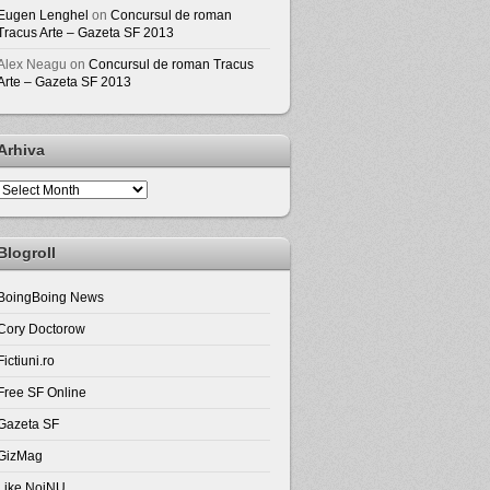
Eugen Lenghel
on
Concursul de roman
Tracus Arte – Gazeta SF 2013
Alex Neagu
on
Concursul de roman Tracus
Arte – Gazeta SF 2013
Arhiva
Arhiva
Blogroll
BoingBoing News
Cory Doctorow
Fictiuni.ro
Free SF Online
Gazeta SF
GizMag
Like NoiNU