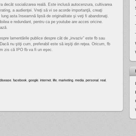
eva decât socializarea reală. Este inclusă autocenzura, cultivarea
ui rating, a audienţei. Vreţi să vi se acorde importanţă, creaţi
lung asta înseamnă lipsă de originalitate şi veţi fi abandonaţi.
doilea e redundant, pentru ca pe youtube are acces oricine.
ează.
espre lamentările publice despre cât de „invaziv” este fb sau
 Dacă nu ştiţi cum, preferabil este să ieşiţi din reţea. Oricum, fb
am zis că IPO fb va fi un eşec.
disease
,
facebook
,
google
,
internet
,
life
,
marketing
,
media
,
personal
,
real
,