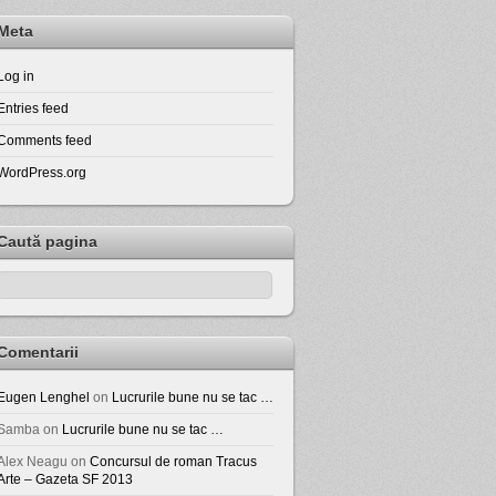
Meta
Log in
Entries feed
Comments feed
WordPress.org
Caută pagina
Comentarii
Eugen Lenghel
on
Lucrurile bune nu se tac …
Samba
on
Lucrurile bune nu se tac …
Alex Neagu
on
Concursul de roman Tracus
Arte – Gazeta SF 2013