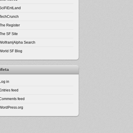
SciFiEntLand
TechCrunch
The Register
The SF Site
Wolfram|Alpha Search
World SF Blog
Meta
Log in
Entries feed
Comments feed
WordPress.org