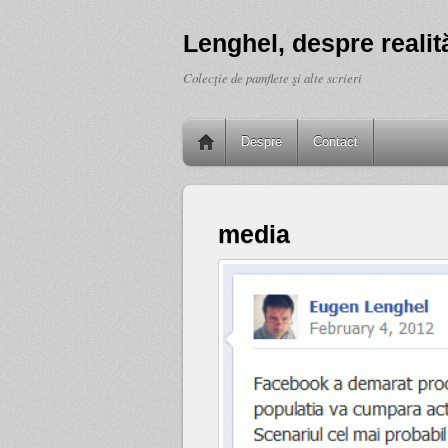
Lenghel, despre realită
Colecţie de pamflete şi alte scrieri
Despre
Contact
media