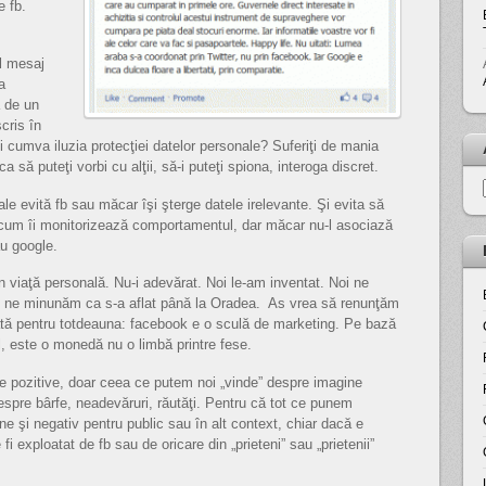
e fb.
l mesaj
a
a de un
cris în
ţi cumva iluzia protecţiei datelor personale? Suferiţi de mania
 ca să puteţi vorbi cu alţii, să-i puteţi spiona, interoga discret.
le evită fb sau măcar îşi şterge datele irelevante. Şi evita să
oricum îi monitorizează comportamentul, dar măcar nu-l asociază
u google.
în viaţă personală. Nu-i adevărat. Noi le-am inventat. Noi ne
i ne minunăm ca s-a aflat până la Oradea. As vrea să renunţăm
ată pentru totdeauna: facebook e o sculă de marketing. Pe bază
ul, este o monedă nu o limbă printre fese.
ile pozitive, doar ceea ce putem noi „vinde” despre imagine
espre bârfe, neadevăruri, răutăţi. Pentru că tot ce punem
e şi negativ pentru public sau în alt context, chiar dacă e
fi exploatat de fb sau de oricare din „prieteni” sau „prietenii”