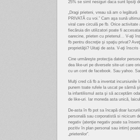
25% se simt nesiguri daca sunt lipsiţi d
„Dragi prieteni, vreau să am o legătură
PRIVATĂ cu voi.” Cam aşa sună ultimu
viral care circulă pe fb. Orice activitate 
fiecăruia din utilizatori poate fi accesat
oarecine, prieten cu prietenul… V-aţi îns
fb pentru discreţie şi spaţiu privat? Ave
proprietăţii? Uitaţi de asta. V-aţi înscris
Cine urmăreşte protecţia datelor persona
dea like-uri pe diversele site-uri care 
cu un cont de facebook. Sau yahoo. Sa
Mulţi cred că fb a inventat incursiunile 
punem toate rufele la uscat pe sârmă ş
la infantilismul asta şi să acceptăm od
de like-uri. Iar moneda asta unică, laic
De-asta în fb pot sa încapă doar lucrur
personală sau corporatistă si nicicum d
negativ (atenţie negativ poate sa însemn
pozitiv în plan personal sau intim) poate 
„prietenilor”.