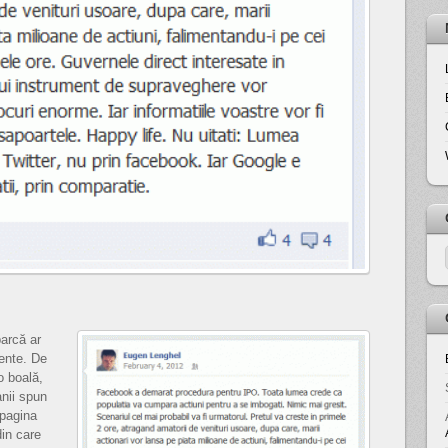
arcă ar
zente. De
o boală,
nii spun
 pagina
in care