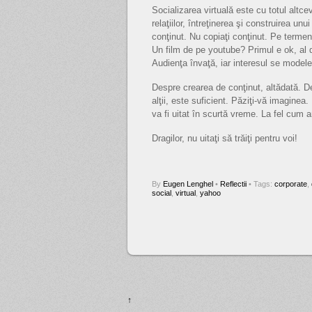
Socializarea virtuală este cu totul altc
relaţiilor, întreţinerea şi construirea un
conţinut. Nu copiaţi conţinut. Pe termen 
Un film de pe youtube? Primul e ok, al 
Audienţa învaţă, iar interesul se model
Despre crearea de conţinut, altădată. D
alţii, este suficient. Păziţi-vă imaginea.
va fi uitat în scurtă vreme. La fel cum 
Dragilor, nu uitaţi să trăiţi pentru voi!
By
Eugen Lenghel
•
Reflectii
• Tags:
corporate
,
social
,
virtual
,
yahoo
↑