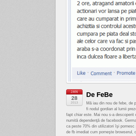
JAN
De FeBe
28
2013
Mă iau din nou de febe, de p
fi nodul gordian al lumii pre
fapt chiar este. Mai nou s-a descoperit 
numită dependenţă de facebook. Germa
ca peste 70% din utilizatori îşi pornesc
de fb imediat cum porneşte browserul, d